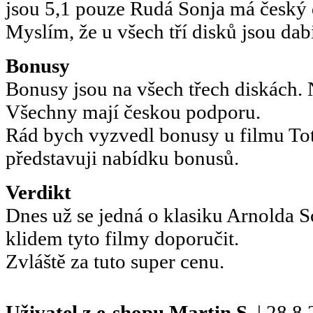
jsou 5,1 pouze Rudá Sonja má český 
Myslím, že u všech tří disků jsou da
Bonusy
Bonusy jsou na všech třech diskách.
Všechny mají českou podporu.
Rád bych vyzvedl bonusy u filmu Tota
představuji nabídku bonusů.
Verdikt
Dnes už se jedná o klasiku Arnolda 
klidem tyto filmy doporučit.
Zvláště za tuto super cenu.
Uživatel z e-shopu
Martin S.
| 28.8