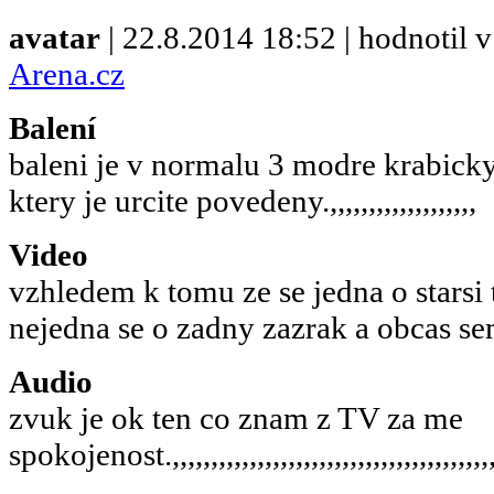
avatar
| 22.8.2014 18:52 | hodnotil
Arena.cz
Balení
baleni je v normalu 3 modre krabick
ktery je urcite povedeny.,,,,,,,,,,,,,,,,,,,
Video
vzhledem k tomu ze se jedna o starsi 
nejedna se o zadny zazrak a obcas s
Audio
zvuk je ok ten co znam z TV za me
spokojenost.,,,,,,,,,,,,,,,,,,,,,,,,,,,,,,,,,,,,,,,,,,,