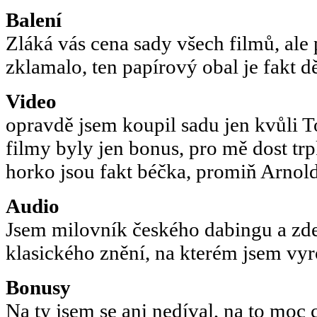
Balení
Zláká vás cena sady všech filmů, ale
zklamalo, ten papírový obal je fakt dě
Video
opravdě jsem koupil sadu jen kvůli To
filmy byly jen bonus, pro mě dost tr
horko jsou fakt béčka, promiň Arnold
Audio
Jsem milovník českého dabingu a zde
klasického znění, na kterém jsem vyro
Bonusy
Na ty jsem se ani nedíval, na to moc