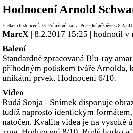
Hodnocení Arnold Schwar
Celkem hodnocení:
13
Průměrné hod.:
Poslední příspěvek:
8.2.201
MarcX
| 8.2.2017 15:25 | hodnotil 
Balení
Standardně zpracovaná Blu-ray amar
příhodným potiskem tváře Arnolda, k
unikátní prvek. Hodnocení 6/10.
Video
Rudá Sonja - Snímek disponuje obra
tudíž naprosto identickým formátem
natočen. Kvalita videa je na vysoké 
zrna. Hodnocení 8/10. Rudé horko a 