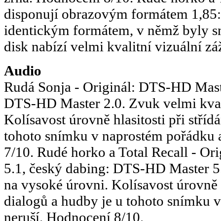
disponují obrazovým formátem 1,85:1
identickým formátem, v němž byly s
disk nabízí velmi kvalitní vizuální z
Audio
Rudá Sonja - Originál: DTS-HD Maste
DTS-HD Master 2.0. Zvuk velmi kvali
Kolísavost úrovně hlasitosti při stříd
tohoto snímku v naprostém pořádku 
7/10. Rudé horko a Total Recall - O
5.1, český dabing: DTS-HD Master 5.
na vysoké úrovni. Kolísavost úrovně hl
dialogů a hudby je u tohoto snímku 
neruší. Hodnocení 8/10.