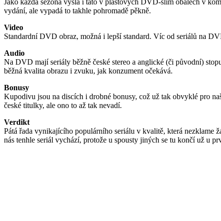
Jako každá sezóna vyšla i tato v plastových DVD-slim obalech v kom
vydání, ale vypadá to takhle pohromadě pěkně.
Video
Standardní DVD obraz, možná i lepší standard. Víc od seriálů na DV
Audio
Na DVD mají seriály běžně české stereo a anglické (či původní) stopu
běžná kvalita obrazu i zvuku, jak konzument očekává.
Bonusy
Kupodivu jsou na discích i drobné bonusy, což už tak obvyklé pro na
české titulky, ale ono to až tak nevadí.
Verdikt
Pátá řada vynikajícího populárního seriálu v kvalitě, která nezklame 
nás tenhle seriál vychází, protože u spousty jiných se tu končí už u prv