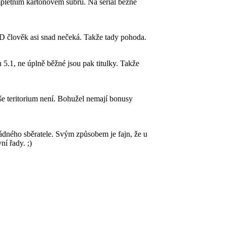
pletním kartonovém šubru. Na seriál běžné
D člověk asi snad nečeká. Takže tady pohoda.
 5.1, ne úplně běžné jsou pak titulky. Takže
še teritorium není. Bohužel nemají bonusy
žádného sběratele. Svým způsobem je fajn, že u
ní řady. ;)