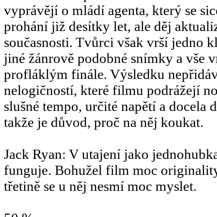
vyprávějí o mládí agenta, který se si
prohání již desítky let, ale děj aktuali
současnosti. Tvůrci však vrší jedno k
jiné žánrově podobné snímky a vše v
profláklým finále. Výsledku nepřidá
nelogičností, které filmu podrážejí n
slušné tempo, určité napětí a docela
takže je důvod, proč na něj koukat.
Jack Ryan: V utajení jako jednohubk
funguje. Bohužel film moc originalit
třetině se u něj nesmí moc myslet.