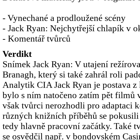
- Vynechané a prodloužené scény
- Jack Ryan: Nejchytřejší chlapík v o
- Komentář tvůrců
Verdikt
Snímek Jack Ryan: V utajení režírov
Branagh, který si také zahrál roli pa
Analytik CIA Jack Ryan je postava z
bylo s ním natočeno zatím pět filmů 
však tvůrci nerozhodli pro adaptaci k
různých knižních příběhů se pokusili
tedy hlavně pracovní začátky. Také tv
se osvědčil např. v bondovském Casi