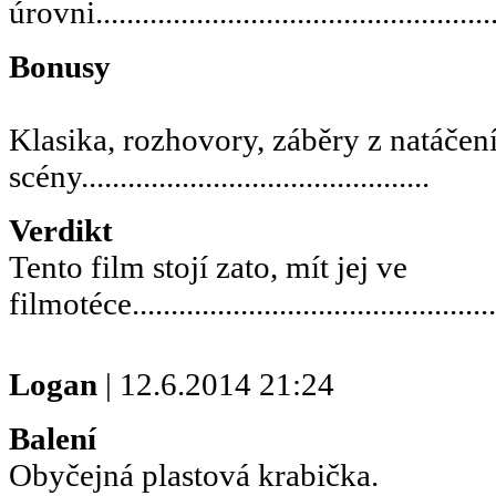
úrovni.....................................................
Bonusy
Klasika, rozhovory, záběry z natáčen
scény.............................................
Verdikt
Tento film stojí zato, mít jej ve
filmotéce................................................
Logan
| 12.6.2014 21:24
Balení
Obyčejná plastová krabička.