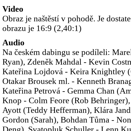
Video
Obraz je naštěstí v pohodě. Je dostate
obrazu je 16:9 (2,40:1)
Audio
Na českém dabingu se podíleli: Marek
Ryan), Zdeněk Mahdal - Kevin Costn
Kateřina Lojdová - Keira Knightley 
Otakar Brousek ml. - Kenneth Branag
Kateřina Petrová - Gemma Chan (Am
Knop - Colm Feore (Rob Behringer),
Ayott (Teddy Hefferman), Klára Jan
Gordon (Sarah), Bohdan Tůma - No
Deng), Svatopluk Schuller - Lenn Ku