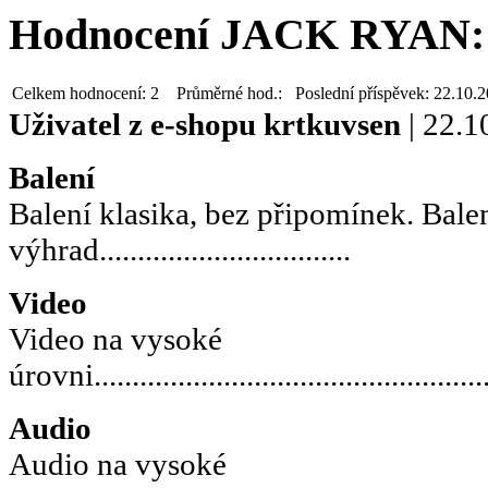
Hodnocení JACK RYAN: 
Celkem hodnocení:
2
Průměrné hod.:
Poslední příspěvek:
22.10.
Uživatel z e-shopu
krtkuvsen
| 22.1
Balení
Balení klasika, bez připomínek. Bale
výhrad.................................
Video
Video na vysoké
úrovni.....................................................
Audio
Audio na vysoké