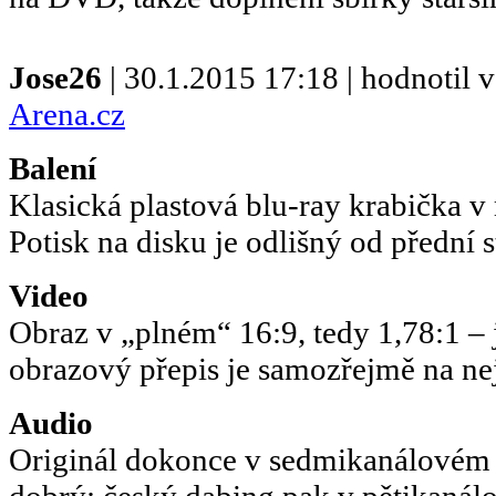
Jose26
| 30.1.2015 17:18 | hodnotil
Arena.cz
Balení
Klasická plastová blu-ray krabička 
Potisk na disku je odlišný od přední 
Video
Obraz v „plném“ 16:9, tedy 1,78:1 – 
obrazový přepis je samozřejmě na ne
Audio
Originál dokonce v sedmikanálovém
dobrý; český dabing pak v pětikanál