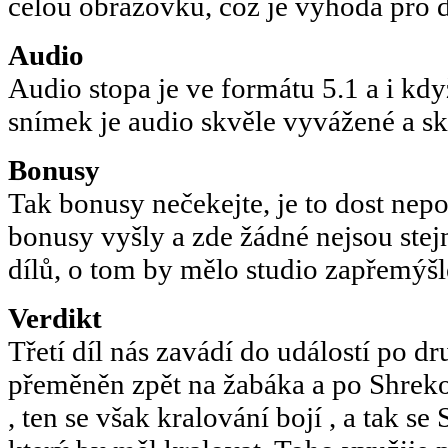
celou obrazovku, což je výhoda pro d
Audio
Audio stopa je ve formátu 5.1 a i kd
snímek je audio skvěle vyvážené a sk
Bonusy
Tak bonusy nečekejte, je to dost nep
bonusy vyšly a zde žádné nejsou stej
dílů, o tom by mělo studio zapřemýšl
Verdikt
Třetí díl nás zavádí do událostí po d
přeměněn zpět na žabáka a po Shreko
, ten se však kralování bojí , a tak s