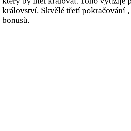
který by měl kralovat. Toho využije 
království. Skvělé třetí pokračování ,
bonusů.