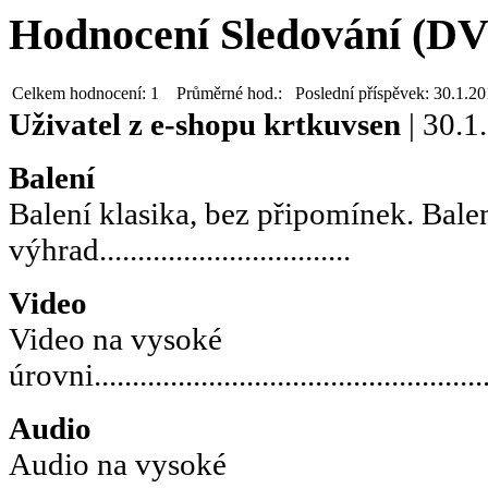
Hodnocení Sledování (D
Celkem hodnocení:
1
Průměrné hod.:
Poslední příspěvek:
30.1.20
Uživatel z e-shopu
krtkuvsen
| 30.1
Balení
Balení klasika, bez připomínek. Bale
výhrad.................................
Video
Video na vysoké
úrovni.....................................................
Audio
Audio na vysoké