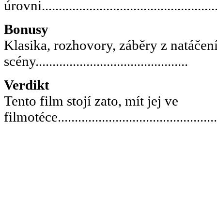
úrovni.....................................................
Bonusy
Klasika, rozhovory, záběry z natáčen
scény.............................................
Verdikt
Tento film stojí zato, mít jej ve
filmotéce................................................