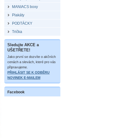
MANIACS boxy
Plakáty
PODTÁCKY
Trička
Sledujte AKCE a
UŠETŘETE!
Jako první se dozvíte o akčních
cenách a slevách, které pro vás
připravujeme.
PŘIHLÁSIT SE K ODBĚRU
NOVINEK E-MAILEM
Facebook