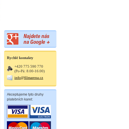
Rychlé kontakty
+420 775 590 770
(Po-Pá: 8.00-16.00)
info@filmarena.cz
Akceptujeme tyto druhy
platebních karet: