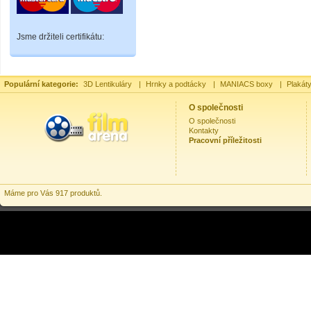
Jsme držiteli certifikátu:
Populární kategorie:
3D Lentikuláry
|
Hrnky a podtácky
|
MANIACS boxy
|
Plakát
O společnosti
O společnosti
Kontakty
Pracovní příležitosti
Máme pro Vás 917 produktů.