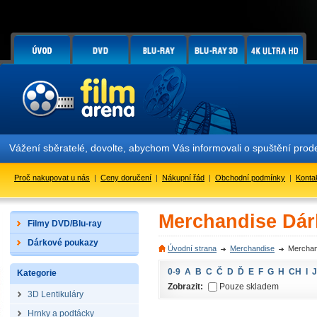
Vážení sběratelé, dovolte, abychom Vás informovali o spuštění pr
Proč nakupovat u nás
|
Ceny doručení
|
Nákupní řád
|
Obchodní podmínky
|
Konta
Merchandise Dár
Filmy DVD/Blu-ray
Dárkové poukazy
Úvodní strana
Merchandise
Merchan
0-9
A
B
C
Č
D
Ď
E
F
G
H
CH
I
J
Kategorie
Zobrazit:
Pouze skladem
3D Lentikuláry
Hrnky a podtácky