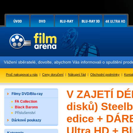
Vážení sběratelé, dovolte, abychom Vás informovali o spuštění pr
Proč nakupovat u nás
|
Ceny doručení
|
Nákupní řád
|
Obchodní podmínky
|
Konta
V ZAJETÍ DÉ
Filmy DVD/Blu-ray
FA Collection
disků) Steel
Black Barons
Příslušenství
edice + DÁRE
Dárkové poukazy
Ultra HD + Bl