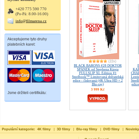
+420 775 590 770
(Po-Pá: 8.00-16.00)
info@filmarena.cz
Akceptujeme tyto druhy
platebních karet:
(22x)
BLACK BARONS #28 DOKTOR
SPÁNEK od Stephena Kinga
KAP
FULLSLIP XL Edition #1
CHAP
Steelbook™ Limitovaná sběratelská
Lent
edice - číslovaná (4K Ultra HD + 2
Steel
Blu-ray)
edice
3 999 Kč
Jsme držiteli certifikátu:
Populární kategorie:
4K filmy
|
3D filmy
|
Blu-ray filmy
|
DVD filmy
|
Novinky