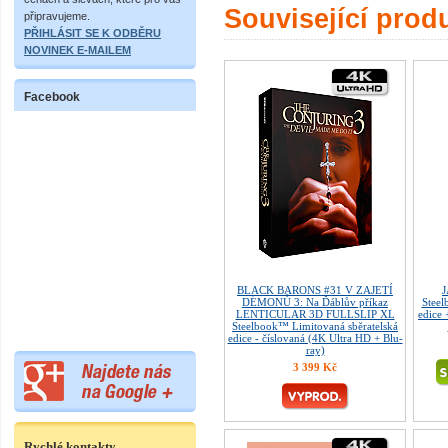
Související prod
připravujeme.
PŘIHLÁSIT SE K ODBĚRU
NOVINEK E-MAILEM
Facebook
BLACK BARONS #31 V ZAJETÍ
J
DÉMONŮ 3: Na Ďáblův příkaz
Steel
LENTICULAR 3D FULLSLIP XL
edice
Steelbook™ Limitovaná sběratelská
edice - číslovaná (4K Ultra HD + Blu-
ray)
3 399 Kč
Rychlé kontakty