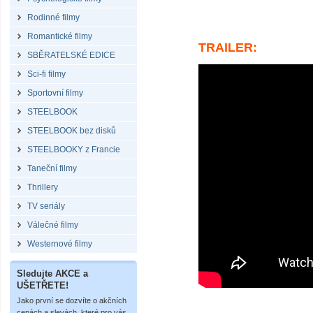
Rodinné filmy
Romantické filmy
TRAILER:
SBĚRATELSKÉ EDICE
Sci-fi filmy
Sportovní filmy
STEELBOOK
STEELBOOK bez disků
STEELBOOKY z Francie
Taneční filmy
Thrillery
TV seriály
Válečné filmy
Westernové filmy
Sledujte AKCE a
UŠETŘETE!
Jako první se dozvíte o akčních
cenách a slevách, které pro vás