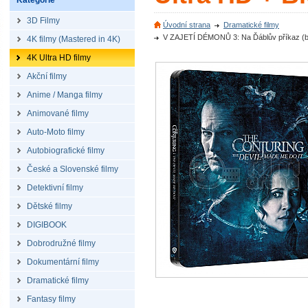
Kategorie
3D Filmy
Úvodní strana
Dramatické filmy
V ZAJETÍ DÉMONŮ 3: Na Ďáblův příkaz (bez
4K filmy (Mastered in 4K)
4K Ultra HD filmy
Akční filmy
Anime / Manga filmy
Animované filmy
Auto-Moto filmy
Autobiografické filmy
České a Slovenské filmy
Detektivní filmy
Dětské filmy
DIGIBOOK
Dobrodružné filmy
Dokumentární filmy
Dramatické filmy
Fantasy filmy