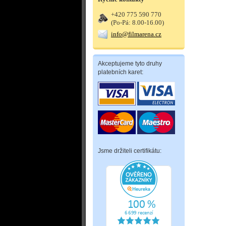
+420 775 590 770
(Po-Pá: 8.00-16.00)
info@filmarena.cz
Akceptujeme tyto druhy
platebních karet:
Jsme držiteli certifikátu: