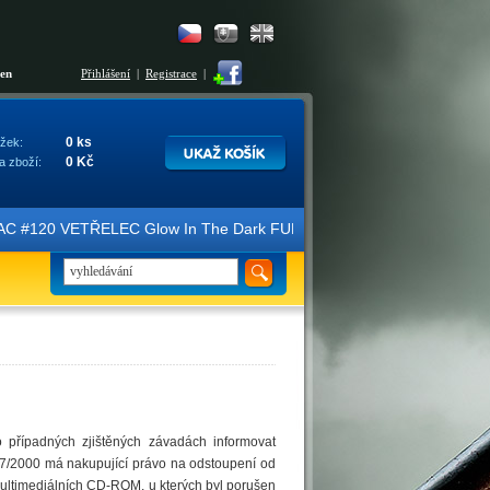
šen
Přihlášení
|
Registrace
|
0 ks
žek:
0 Kč
a zboží:
AC #120 VETŘELEC Glow In The Dark FULLSLIP XL EDITION #3 4K Ultra 
 případných zjištěných závadách informovat
67/2000 má nakupující právo na odstoupení od
ultimediálních CD-ROM, u kterých byl porušen