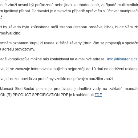
cené zboží nesmí být poškozené nebo jinak znehodnocené, v případě multimediá
en igelitový přebal. Dodavatel je v takovém případě oprávněn si účtovat manipulačn
Kč.
d by závada byla způsobena naší stranou (stranou prodávajícího), bude Vám zb
rodávajícího.
semném oznámení kupující uvede zjištěné závady (druh, čím se projevují) a spol
 adresu provozovny.
ípadě komplikací je možné nás kontaktovat na e-mailové adrese :
info@filmarena.cz
ávající se zavazuje informovat kupujícího nejpozději do 10 dnů od obdržení reklama
ávající nezodpovídá za problémy vzniklé nesprávným použitím zboží.
eklamací SteelBooků posuzuje prodávající jednotlivé vady na základě manuál
K (R) PRODUCT SPECIFICATION.PDF je k nahlédnutí
ZDE
.