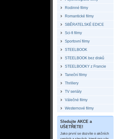
Rodinné filmy
Romantické filmy
SBĚRATELSKÉ EDICE
Sci-fi filmy
Sportovní filmy
STEELBOOK
STEELBOOK bez disků
STEELBOOKY z Francie
Taneční filmy
Thrillery
TV seriály
Válečné filmy
Westernové filmy
Sledujte AKCE a
UŠETŘETE!
Jako první se dozvíte o akčních
cenách a slevách, které pro vás