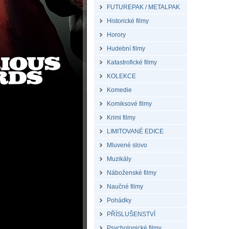
FUTUREPAK / METALPAK
Historické filmy
Horory
Hudební filmy
Katastrofické filmy
KOLEKCE
Komedie
Komiksové filmy
Krimi filmy
LIMITOVANÉ EDICE
Mluvené slovo
Muzikály
Náboženské filmy
Naučné filmy
Pohádky
PŘÍSLUŠENSTVÍ
Psychologické filmy