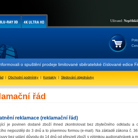
Uživatel:
Nepřihlá
Polo
Cen
movali o spuštění prodeje limitované sběratelské číslované edice F
řád
|
Obchodní podmínky
|
Kontakty
|
Sledování objednávky
lamační řád
atnění reklamace (reklamační řád)
ující je povinen dodané zboží ihned zkontrolovat bez zbytečného odkladu a o
cího nejpozději do 3 dnů a to písemnou formou (e-mail). Na základě zákona č. 3
ouvy bez udání důvodu do 14 dnů od převzetí zboží s výjimkou audionahrávek a m