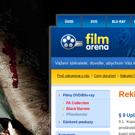
Vážení sběratelé, dovolte, abychom Vás infor
Proč nakupovat u nás
|
Ceny doručení
|
Nákupní 
Rek
Filmy DVD/Blu-ray
FA Collection
Black Barons
Příslušenství
§ 9 Upl
9.1. Kup
Dárkové poukazy
prodávají
kupní sml