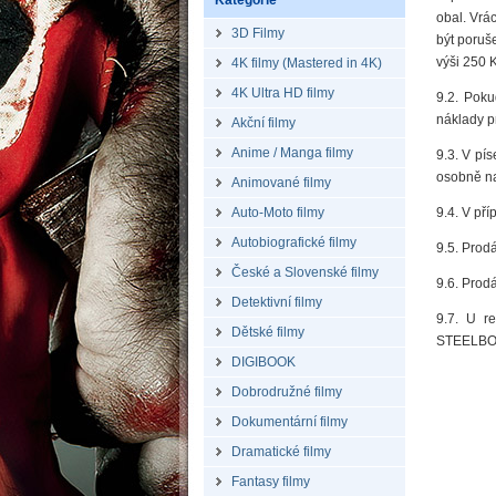
Kategorie
obal. Vrá
3D Filmy
být poruš
výši 250 
4K filmy (Mastered in 4K)
4K Ultra HD filmy
9.2. Poku
náklady p
Akční filmy
Anime / Manga filmy
9.3. V pí
osobně na
Animované filmy
Auto-Moto filmy
9.4. V př
Autobiografické filmy
9.5. Prod
České a Slovenské filmy
9.6. Prod
Detektivní filmy
9.7. U r
Dětské filmy
STEELBOO
DIGIBOOK
Dobrodružné filmy
Dokumentární filmy
Dramatické filmy
Fantasy filmy