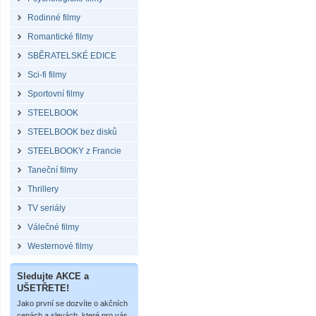
Rodinné filmy
Romantické filmy
SBĚRATELSKÉ EDICE
Sci-fi filmy
Sportovní filmy
STEELBOOK
STEELBOOK bez disků
STEELBOOKY z Francie
Taneční filmy
Thrillery
TV seriály
Válečné filmy
Westernové filmy
Sledujte AKCE a
UŠETŘETE!
Jako první se dozvíte o akčních
cenách a slevách, které pro vás