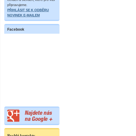
připravujeme.
PŘIHLÁSIT SE K ODBĚRU
NOVINEK E-MAILEM
Facebook
Rychlé kontakty