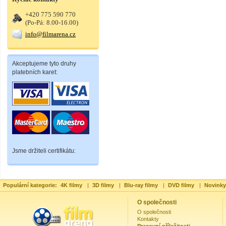
+420 775 590 770
(Po-Pá: 8.00-16.00)
info@filmarena.cz
Akceptujeme tyto druhy
platebních karet:
Jsme držiteli certifikátu:
Populární kategorie:
4K filmy
|
3D filmy
|
Blu-ray filmy
|
DVD filmy
|
Novinky
O společnosti
O společnosti
Kontakty