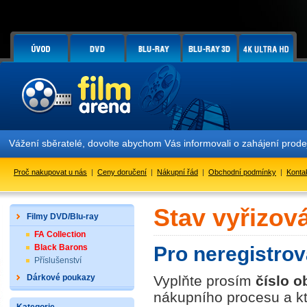
Vážení sběratelé, dovolte abychom Vás informovali o zahájení prod
Proč nakupovat u nás
|
Ceny doručení
|
Nákupní řád
|
Obchodní podmínky
|
Konta
Stav vyřizov
Filmy DVD/Blu-ray
FA Collection
Black Barons
Pro neregistro
Příslušenství
Dárkové poukazy
Vyplňte prosím
číslo 
nákupního procesu a kt