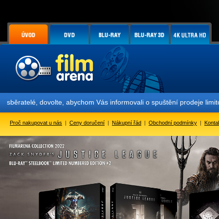
ovolte, abychom Vás informovali o spuštění prodeje limitované sběra
Proč nakupovat u nás
|
Ceny doručení
|
Nákupní řád
|
Obchodní podmínky
|
Konta