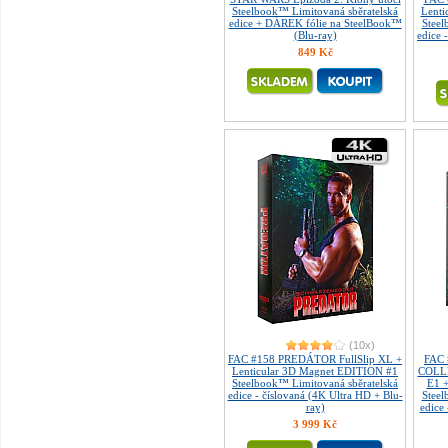
Steelbook™ Limitovaná sběratelská
Lenti
edice + DÁREK fólie na SteelBook™
Steel
(Blu-ray)
edice 
849 Kč
(10x)
FAC #158 PREDÁTOR FullSlip XL +
FAC
Lenticular 3D Magnet EDITION #1
COLLE
Steelbook™ Limitovaná sběratelská
E1 
edice - číslovaná (4K Ultra HD + Blu-
Steel
ray)
edice 
3 999 Kč