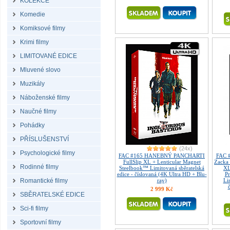
KOLEKCE
Komedie
Komiksové filmy
Krimi filmy
LIMITOVANÉ EDICE
Mluvené slovo
Muzikály
Náboženské filmy
Naučné filmy
Pohádky
PŘÍSLUŠENSTVÍ
(24x)
Psychologické filmy
FAC #165 HANEBNÝ PANCHARTI
FAC 
FullSlip XL + Lenticular Magnet
Zacka 
Rodinné filmy
Steelbook™ Limitovaná sběratelská
XL
edice - číslovaná (4K Ultra HD + Blu-
Pr
Romantické filmy
ray)
Li
2 999 Kč
SBĚRATELSKÉ EDICE
Sci-fi filmy
Sportovní filmy