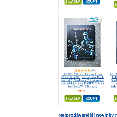
(6x)
TERMINÁTOR 2: Den zúčtování
FAC 
EXKLUZÍVNÍ (prázdný SteelBook
Ful
bez disků) Steelbook™ Limitovaná
Stee
sběratelská edice + DÁREK fólie na
Li
SteelBook™ (3 Blu-ray)
čísl
499 Kč
Nejprodávanější novinky n