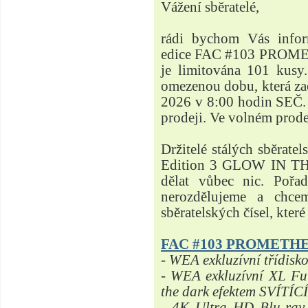
Vážení sběratelé,
rádi bychom Vás inform
edice FAC #103 PROME
je limitována 101 kusy.
omezenou dobu, která za
2026 v 8:00 hodin SEČ. 
prodeji. Ve volném prod
Držitelé stálých sběra
Edition 3 GLOW IN TH
dělat vůbec nic. Pořa
nerozdělujeme a chce
sběratelských čísel, kter
FAC #103 PROMETHE
- WEA exkluzívní třídisk
- WEA exkluzívní XL Ful
the dark efektem SVÍTÍ
- 4K Ultra HD Blu-ray