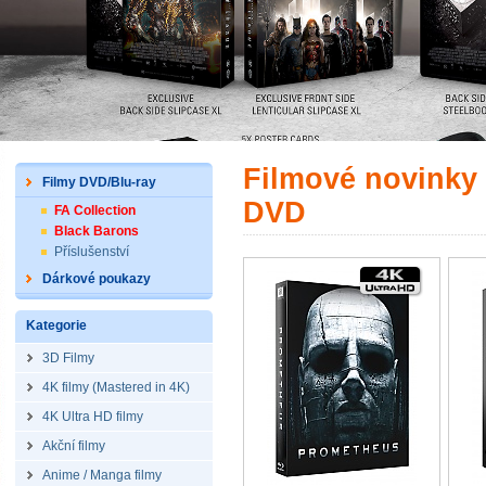
Filmové novinky 
Filmy DVD/Blu-ray
DVD
FA Collection
Black Barons
Příslušenství
Dárkové poukazy
Kategorie
3D Filmy
4K filmy (Mastered in 4K)
4K Ultra HD filmy
Akční filmy
Anime / Manga filmy