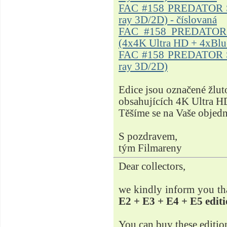
FAC #158 PREDATOR Ste
ray 3D/2D) - číslovaná
FAC #158 PREDATOR S
(4x4K Ultra HD + 4xBlu-
FAC #158 PREDATOR Ste
ray 3D/2D)
Edice jsou označené žlut
obsahujících 4K Ultra H
Těšíme se na Vaše objed
S pozdravem,
tým Filmareny
Dear collectors,
we kindly inform you tha
E2 + E3 + E4 + E5 edit
You can buy these editio