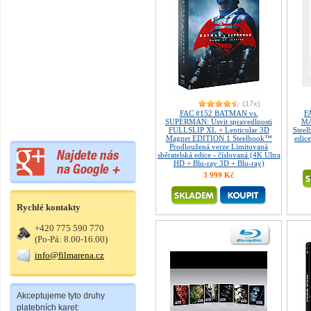
(17x)
FAC #152 BATMAN vs.
F
SUPERMAN: Úsvit spravedlnosti
MA
FULLSLIP XL + Lenticular 3D
Steel
Magnet EDITION 1 Steelbook™
edice
Prodloužená verze Limitovaná
sběratelská edice - číslovaná (4K Ultra
HD + Blu-ray 3D + Blu-ray)
3 999 Kč
Rychlé kontakty
+420 775 590 770
(Po-Pá: 8.00-16.00)
info@filmarena.cz
Akceptujeme tyto druhy
platebních karet: