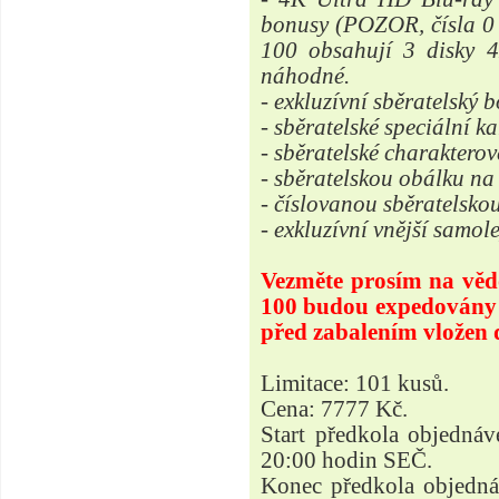
bonusy (POZOR, čísla 0 
100 obsahují 3 disky 
náhodné.
- exkluzívní sběratelský 
- sběratelské speciální ka
- sběratelské charakterov
- sběratelskou obálku na
- číslovanou sběratelsko
- exkluzívní vnější samol
Vezměte prosím na vědom
100 budou expedovány v
před zabalením vlože
Limitace: 101 kusů.
Cena: 7777 Kč.
Start předkola objednáv
20:00 hodin SEČ.
Konec předkola objednáv