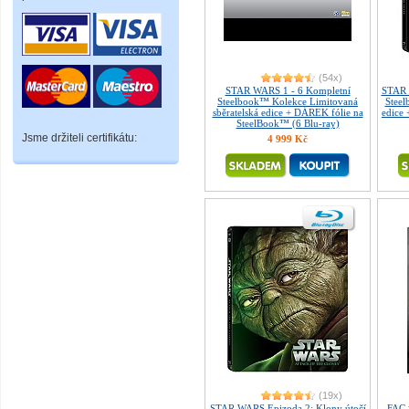
(54x)
STAR WARS 1 - 6 Kompletní
STAR 
Steelbook™ Kolekce Limitovaná
Steel
sběratelská edice + DÁREK fólie na
edice
SteelBook™ (6 Blu-ray)
Jsme držiteli certifikátu:
4 999 Kč
(19x)
STAR WARS Epizoda 2: Klony útočí
FAC 