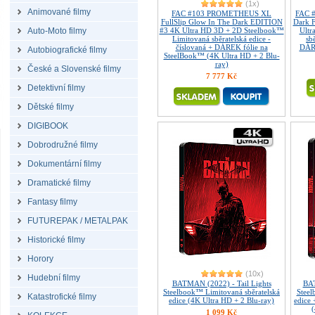
(1x)
Animované filmy
FAC #103 PROMETHEUS XL
FAC 
FullSlip Glow In The Dark EDITION
Dark 
Auto-Moto filmy
#3 4K Ultra HD 3D + 2D Steelbook™
Ultr
Limitovaná sběratelská edice -
sb
číslovaná + DÁREK fólie na
DÁRE
Autobiografické filmy
SteelBook™ (4K Ultra HD + 2 Blu-
ray)
České a Slovenské filmy
7 777 Kč
Detektivní filmy
Dětské filmy
DIGIBOOK
Dobrodružné filmy
Dokumentární filmy
Dramatické filmy
Fantasy filmy
FUTUREPAK / METALPAK
Historické filmy
Horory
(10x)
Hudební filmy
BATMAN (2022) - Tail Lights
BAT
Steelbook™ Limitovaná sběratelská
Steel
Katastrofické filmy
edice (4K Ultra HD + 2 Blu-ray)
edice
(
1 099 Kč