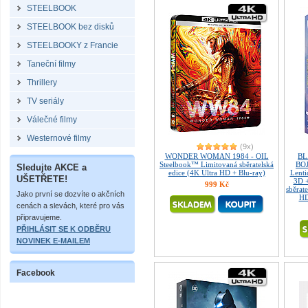
STEELBOOK
STEELBOOK bez disků
STEELBOOKY z Francie
Taneční filmy
Thrillery
TV seriály
Válečné filmy
Westernové filmy
(9x)
WONDER WOMAN 1984 - OIL
BL
Steelbook™ Limitovaná sběratelská
BOJ
Sledujte AKCE a
edice (4K Ultra HD + Blu-ray)
Lent
UŠETŘETE!
3D 
999 Kč
sběrate
Jako první se dozvíte o akčních
HD
cenách a slevách, které pro vás
připravujeme.
PŘIHLÁSIT SE K ODBĚRU
NOVINEK E-MAILEM
Facebook