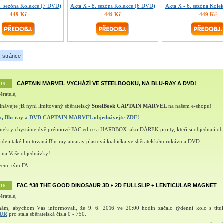
9. sezóna Kolekce (7 DVD)
Akta X - 8. sezóna Kolekce (6 DVD)
Akta X - 6. sezóna Kole
449 Kč
449 Kč
449 Kč
. stránce
CAPTAIN MARVEL VYCHÁZÍ VE STEELBOOKU, NA BLU-RAY A DVD!
019
ěratelé,
návejte již nyní limitovaný sběratelský
SteelBook CAPTAIN MARVEL
na našem e-shopu!
ok, Blu-ray a DVD CAPTAIN MARVEL objednávejte ZDE!
šmekry chystáme dvě prémiové FAC edice a HARDBOX jako DÁREK pro ty, kteří si objednají ob
deji také limitovaná Blu-ray amaray plastová krabička ve sběratelském rukávu a DVD.
e na Vaše objednávky!
vem, tým FA
FAC #38 THE GOOD DINOSAUR 3D + 2D FULLSLIP + LENTICULAR MAGNET
016
ěratelé,
nám, abychom Vás informovali, že 9. 6. 2016 ve 20:00 hodin začalo týdenní kolo s tit
AUR
pro stálá sběratelská čísla 0 - 750.