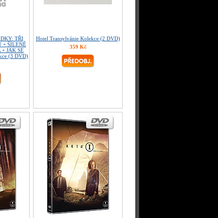
DKY: TŘI
Hotel Transylvánie Kolekce (2 DVD)
 + ŠÍLENĚ
359 Kč
+ JAK SE
ce (3 DVD)