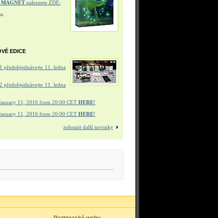
Í MAGNET
naleznete ZDE:
s.
OVÉ EDICE
 předobjednávejte 11. ledna
 předobjednávejte 11. ledna
January 11, 2016 from 20:00 CET
HERE
!
January 11, 2016 from 20:00 CET
HERE
!
zobrazit další novinky