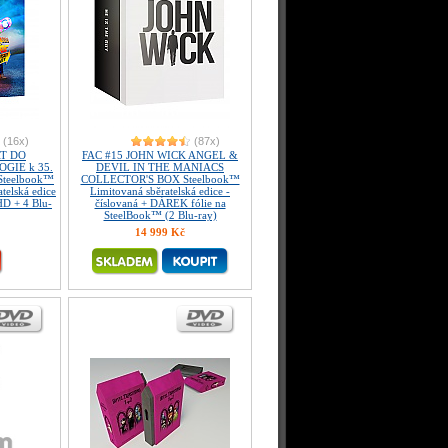
(16x)
(87x)
AT DO
FAC #15 JOHN WICK ANGEL &
GIE k 35.
DEVIL IN THE MANIACS
Steelbook™
COLLECTOR'S BOX Steelbook™
telská edice
Limitovaná sběratelská edice -
HD + 4 Blu-
číslovaná + DÁREK fólie na
SteelBook™ (2 Blu-ray)
14 999 Kč