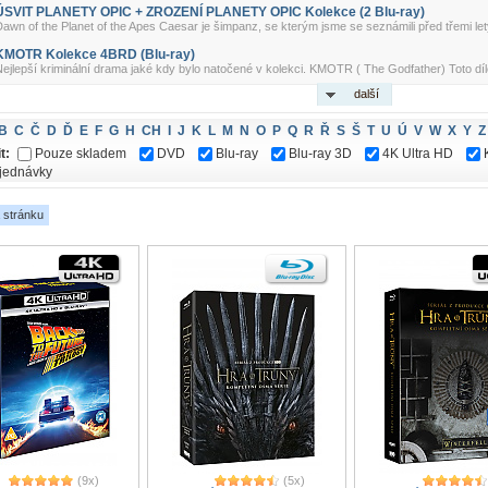
ÚSVIT PLANETY OPIC + ZROZENÍ PLANETY OPIC Kolekce (2 Blu-ray)
awn of the Planet of the Apes Caesar je šimpanz, se kterým jsme se seznámili před třemi lety
KMOTR Kolekce 4BRD (Blu-ray)
ejlepší kriminální drama jaké kdy bylo natočené v kolekci. KMOTR ( The Godfather) Toto dílo v
další
B
C
Č
D
Ď
E
F
G
H
CH
I
J
K
L
M
N
O
P
Q
R
Ř
S
Š
T
U
Ú
V
W
X
Y
Z
t:
Pouze skladem
DVD
Blu-ray
Blu-ray 3D
4K Ultra HD
jednávky
 stránku
(9x)
(5x)