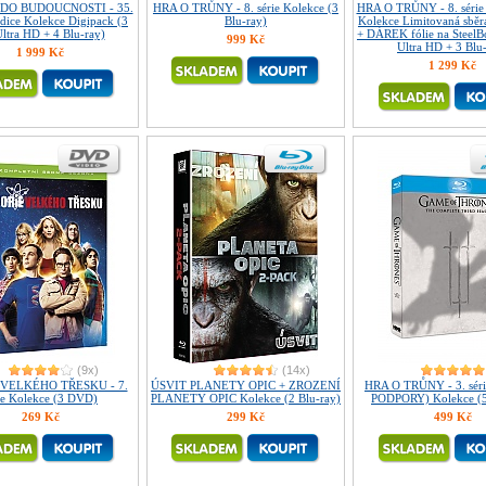
DO BUDOUCNOSTI - 35.
HRA O TRŮNY - 8. série Kolekce (3
HRA O TRŮNY - 8. série
edice Kolekce Digipack (3
Blu-ray)
Kolekce Limitovaná sběra
ltra HD + 4 Blu-ray)
+ DÁREK fólie na Steel
999 Kč
Ultra HD + 3 Blu
1 999 Kč
1 299 Kč
(9x)
(14x)
VELKÉHO TŘESKU - 7.
ÚSVIT PLANETY OPIC + ZROZENÍ
HRA O TRŮNY - 3. sér
ie Kolekce (3 DVD)
PLANETY OPIC Kolekce (2 Blu-ray)
PODPORY) Kolekce (5
269 Kč
299 Kč
499 Kč