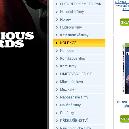
NÁVRAT 
FUTUREPAK / METALPAK
výroční 
4K U
Historické filmy
Horory
Hudební filmy
Katastrofické filmy
KOLEKCE
Komedie
Komiksové filmy
Krimi filmy
LIMITOVANÉ EDICE
Mluvené slovo
Muzikály
Náboženské filmy
TEORIE 
Naučné filmy
sér
Pohádky
PŘÍSLUŠENSTVÍ
Psychologické filmy