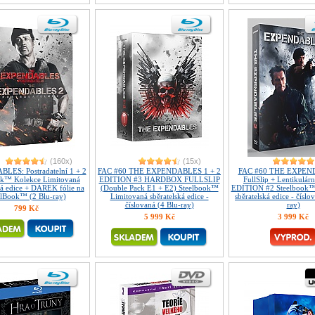
(160x)
(15x)
ES: Postradatelní 1 + 2
FAC #60 THE EXPENDABLES 1 + 2
FAC #60 THE EXPEN
ok™ Kolekce Limitovaná
EDITION #3 HARDBOX FULLSLIP
FullSlip + Lentikulár
ká edice + DÁREK fólie na
(Double Pack E1 + E2) Steelbook™
EDITION #2 Steelbook™
elBook™ (2 Blu-ray)
Limitovaná sběratelská edice -
sběratelská edice - číslo
číslovaná (4 Blu-ray)
ray)
799 Kč
5 999 Kč
3 999 Kč