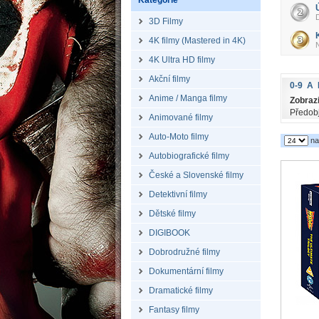
Kategorie
D
3D Filmy
4K filmy (Mastered in 4K)
N
4K Ultra HD filmy
Akční filmy
0-9
A
Anime / Manga filmy
Zobrazi
Předob
Animované filmy
Auto-Moto filmy
na
Autobiografické filmy
České a Slovenské filmy
Detektivní filmy
Dětské filmy
DIGIBOOK
Dobrodružné filmy
Dokumentární filmy
Dramatické filmy
Fantasy filmy