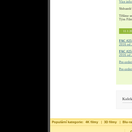
Více inf
Sběratelé
Těšíme s
Tým Fil
11.1.2
FAC #25
2016 od 
FAC #2
2016 od 
Pre-orde
Pre-orde
Kolek
Populární kategorie:
4K filmy
|
3D filmy
|
Blu-ra