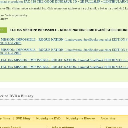
ormací o produktu
FAC #38 THE GOOD DINOSAUR 3D + 2D FULLSLIP + LENTIKULÁRN
 s vyšším číslem nebo zákazníci bez čísla se mohou zapisovat na pořadník a čekat na uvolněný ku
e na Vaše objednávky.
mareny
FAC #25 MISSION: IMPOSSIBLE - ROGUE NATION: LIMITOVANÉ STEELBOOK
016
MISSION: IMPOSSIBLE - ROGUE NATION
: Limitovanou SteelBookovou edici EDITION #1
20:00 hod
ZDE
!
5 MISSION: IMPOSSIBLE - ROGUE NATION
: Limitovanou SteelBookovou edici EDITION #2
20:00 hod
ZDE
!
r
FAC #25 MISSION: IMPOSSIBLE - ROGUE NATION: Limited SteelBook EDITION #1
on 
r
FAC #25 MISSION: IMPOSSIBLE - ROGUE NATION: Limited SteelBook EDITION #2
on 
ce na DVD a Blu-ray
y filmy
|
DVD filmy
|
Novinky na DVD
|
Novinky na Blu-ray
|
Akční filmy