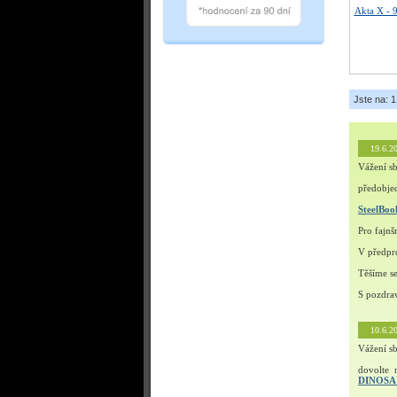
Akta X - 
Jste na: 1
19.6.2
Vážení sb
předobjed
SteelBo
Pro fajn
V předpro
Těšíme s
S pozdra
10.6.2
Vážení sb
dovolte 
DINOS