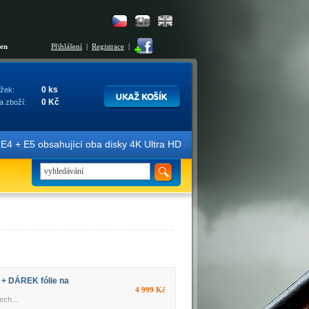
šen
Přihlášení
|
Registrace
|
0 ks
žek:
0 Kč
a zboží:
jící oba disky 4K Ultra HD + Blu-ray 3D/2D. Edice jsou označené žlut
 + DÁREK fólie na
4 999 Kč
ech...