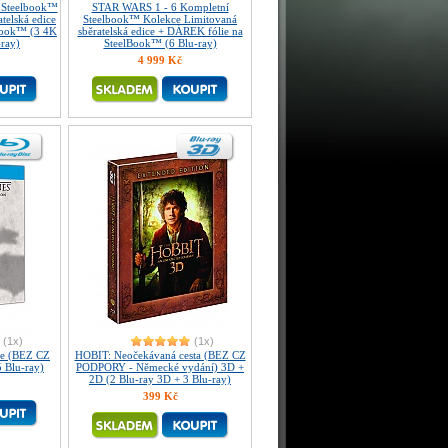
 Steelbook™
STAR WARS 1 - 6 Kompletní
telská edice
Steelbook™ Kolekce Limitovaná
Book™ (3 4K
sběratelská edice + DÁREK fólie na
-ray)
SteelBook™ (6 Blu-ray)
4 999 Kč
(1x)
(1x)
ie (BEZ CZ
HOBIT: Neočekávaná cesta (BEZ CZ
 Blu-ray)
PODPORY - Německé vydání) 3D +
2D (2 Blu-ray 3D + 3 Blu-ray)
399 Kč