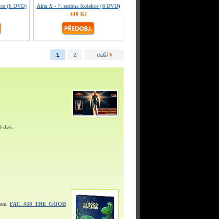
kce (6 DVD)
Akta X - 7. sezóna Kolekce (6 DVD)
449 Kč
1
2
další
ě dvě.
ulem
FAC #38 THE GOOD