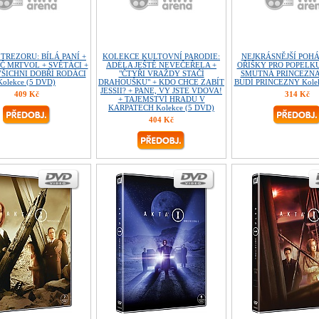
 TREZORU: BÍLÁ PANÍ +
KOLEKCE KULTOVNÍ PARODIE:
NEJKRÁSNĚJŠÍ POHÁ
Č MRTVOL + SVĚTÁCI +
ADÉLA JEŠTĚ NEVEČEŘELA +
OŘÍŠKY PRO POPELKU
ŠICHNI DOBŘÍ RODÁCI
"ČTYŘI VRAŽDY STAČÍ
SMUTNÁ PRINCEZNA 
Kolekce (5 DVD)
DRAHOUŠKU" + KDO CHCE ZABÍT
BUDÍ PRINCEZNY Kolek
JESSII? + PANE, VY JSTE VDOVA!
409 Kč
314 Kč
+ TAJEMSTVÍ HRADU V
KARPATECH Kolekce (5 DVD)
404 Kč