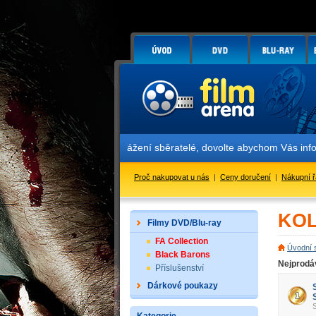
Vážení sběratelé, dovolte abychom Vás informovali o za
Proč nakupovat u nás
|
Ceny doručení
|
Nákupní 
KOL
Filmy DVD/Blu-ray
FA Collection
Úvodní 
Black Barons
Nejprodá
Příslušenství
Dárkové poukazy
S