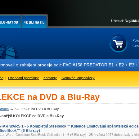
Uživatel:
Nepřihlá
Polo
Cen
hájení prodeje edic FAC #158 PREDATOR E1 + E2 + E3 + E4 + E5 obsahu
řád
|
Obchodní podmínky
|
Kontakty
|
Sledování objednávky
EKCE na DVD a Blu-Ray
strana
KOLEKCE na DVD a Blu-Ray
vanější KOLEKCE na DVD a Blu-Ray
STAR WARS 1 - 6 Kompletní Steelbook™ Kolekce Limitovaná sběratelská edice
SteelBook™ (6 Blu-ray)
tar Wars: Complete SteelBook Collection 1 - 6 (6 Blu-ray) 25. května 1977 debutovaly v kin