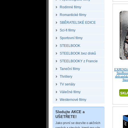
Rodinné filmy
Romantické filmy
SBĚRATELSKÉ EDICE
Sci-fi filmy
Sportovní filmy
STEELBOOK
STEELBOOK bez disků
STEELBOOKY z Francie
Taneční filmy
EXPENDABL
Steelbo
Thrillery
sběratels
Ste
TV seriály
Válečné filmy
Westernové filmy
Sledujte AKCE a
UŠETŘETE!
Jako první se dozvíte o akčních
cenách a slevách, které pro vás