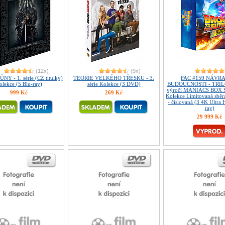
(12x)
(9x)
Y - 1. série (CZ titulky)
TEORIE VELKÉHO TŘESKU - 3.
FAC #159 NÁVR
olekce (5 Blu-ray)
série Kolekce (3 DVD)
BUDOUCNOSTI - TRILO
výročí MANIACS BOX 
999 Kč
269 Kč
Kolekce Limitovaná sběra
- číslovaná (3 4K Ultra 
ray)
29 999 Kč