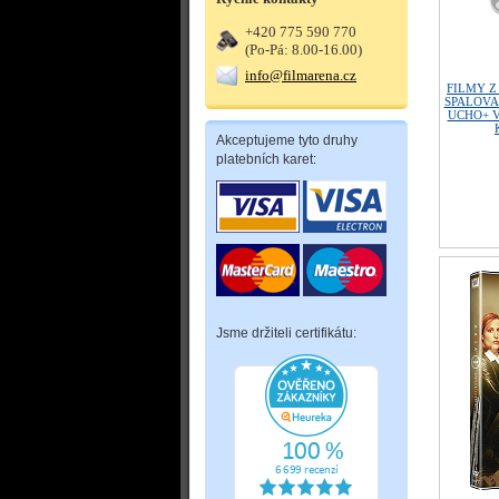
+420 775 590 770
(Po-Pá: 8.00-16.00)
info@filmarena.cz
FILMY Z
SPALOVA
UCHO+ V
Akceptujeme tyto druhy
platebních karet:
Jsme držiteli certifikátu: