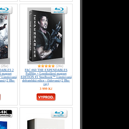
(25x)
(24x)
DABLES 2
FAC #60 THE EXPENDABLES
ní magnet
FullSlip + Lentikulární magnet
 Limitovaná
EDITION #1 Steelbook™ Limitovaná
vaná (2 Blu-
sběratelská edice - číslovaná (2 Blu-
ray)
3 999 Kč