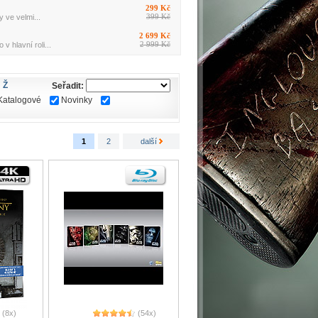
299 Kč
399 Kč
 ve velmi...
2 699 Kč
2 999 Kč
 hlavní roli...
Ž
Seřadit:
Katalogové
Novinky
1
2
další
(8x)
(54x)