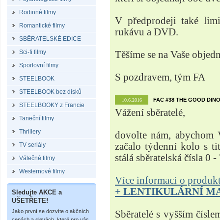
Rodinné filmy
V předprodeji také lim
Romantické filmy
rukávu a DVD.
SBĚRATELSKÉ EDICE
Sci-fi filmy
Těšíme se na Vaše objed
Sportovní filmy
S pozdravem, tým FA
STEELBOOK
STEELBOOK bez disků
FAC #38 THE GOOD DINO
10.6.2016
STEELBOOKY z Francie
Vážení sběratelé,
Taneční filmy
Thrillery
dovolte nám, abychom V
začalo týdenní kolo s t
TV seriály
stálá sběratelská čísla 0 -
Válečné filmy
Westernové filmy
Více informací o produ
+ LENTIKULÁRNÍ M
Sledujte AKCE a
UŠETŘETE!
Jako první se dozvíte o akčních
Sběratelé s vyšším čísle
cenách a slevách, které pro vás