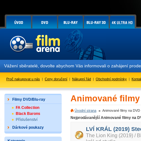
Vážení sběratelé, dovolte abychom Vás informovali o zahájení prod
Proč nakupovat u nás
|
Ceny doručení
|
Nákupní řád
|
Obchodní podmínky
|
Konta
Animované filmy
Filmy DVD/Blu-ray
FA Collection
Úvodní strana
Animované filmy na DVD 
Black Barons
Nejprodávanější Animované filmy na D
Příslušenství
Dárkové poukazy
LVÍ KRÁL (2019) Ste
The Lion King (2019) / 