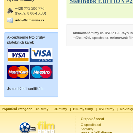
SteelBook EDITION #2
+420 775 590 770
(Po-Pá: 8.00-16.00)
info@filmarena.cz
Animované filmy
na
DVD
a
Blu-ray
v ne
Akceptujeme tyto druhy
můžete vždy spolehnout.
Animované fil
platebních karet:
Jsme držiteli certifikátu:
Populární kategorie:
4K filmy
|
3D filmy
|
Blu-ray filmy
|
DVD filmy
|
Novinky
O společnosti
O společnosti
Kontakty