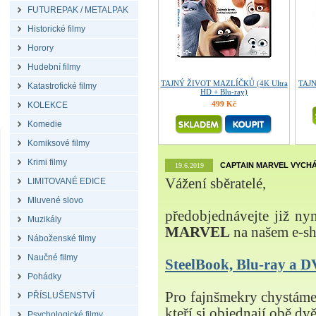
FUTUREPAK / METALPAK
Historické filmy
Horory
Hudební filmy
TAJNÝ ŽIVOT MAZLÍČKŮ (4K Ultra
TAJ
Katastrofické filmy
HD + Blu-ray)
499 Kč
KOLEKCE
Komedie
Komiksové filmy
Krimi filmy
CAPTAIN MARVEL VYCHÁ
19.6.2019
Vážení sběratelé,
LIMITOVANÉ EDICE
Mluvené slovo
předobjednávejte již ny
Muzikály
MARVEL
na našem e-s
Náboženské filmy
Naučné filmy
SteelBook, Blu-ray a
Pohádky
Pro fajnšmekry chystá
PŘÍSLUŠENSTVÍ
kteří si objednají obě dvě
Psychologické filmy