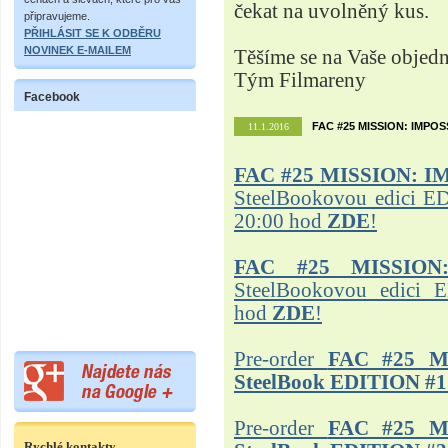
čekat na uvolněný kus.
připravujeme.
PŘIHLÁSIT SE K ODBĚRU
NOVINEK E-MAILEM
Těšíme se na Vaše objed
Tým Filmareny
Facebook
FAC #25 MISSION: IMPO
11.1.2016
FAC #25
MISSION: I
SteelBookovou edici ED
20:00 hod
ZDE
!
FAC #25 MISSION
SteelBookovou edici 
hod
ZDE
!
Pre-order
FAC #25 M
SteelBook EDITION #1
Pre-order
FAC #25 M
Rychlé kontakty