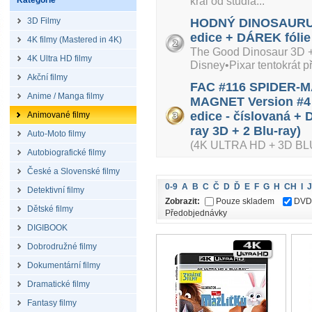
král od studia...
Kategorie
3D Filmy
HODNÝ DINOSAURUS 
edice + DÁREK fólie
4K filmy (Mastered in 4K)
The Good Dinosaur 3D + 
4K Ultra HD filmy
Disney•Pixar tentokrát při
Akční filmy
FAC #116 SPIDER-M
Anime / Manga filmy
MAGNET Version #4 
edice - číslovaná +
Animované filmy
ray 3D + 2 Blu-ray)
Auto-Moto filmy
(4K ULTRA HD + 3D BL
Autobiografické filmy
České a Slovenské filmy
0-9
A
B
C
Č
D
Ď
E
F
G
H
CH
I
J
Detektivní filmy
Zobrazit:
Pouze skladem
DVD
Dětské filmy
Předobjednávky
DIGIBOOK
Dobrodružné filmy
Dokumentární filmy
Dramatické filmy
Fantasy filmy