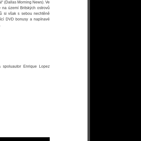
nál“ (Dallas Morning News). Ve
e na území Britských ostrovů
ců si však s sebou nechtěně
hující DVD bonusy a napínavé
.
a spoluautor Enrique Lopez