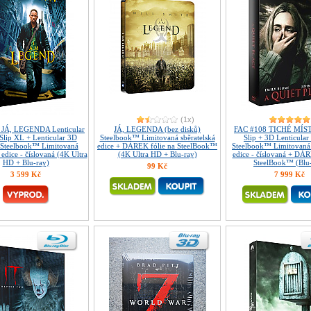
(1x)
 JÁ, LEGENDA Lenticular
JÁ, LEGENDA (bez disků)
FAC #108 TICHÉ MÍST
Slip XL + Lenticular 3D
Steelbook™ Limitovaná sběratelská
Slip + 3D Lenticula
Steelbook™ Limitovaná
edice + DÁREK fólie na SteelBook™
Steelbook™ Limitovaná 
 edice - číslovaná (4K Ultra
(4K Ultra HD + Blu-ray)
edice - číslovaná + DÁR
HD + Blu-ray)
SteelBook™ (Blu
99 Kč
3 599 Kč
7 999 Kč