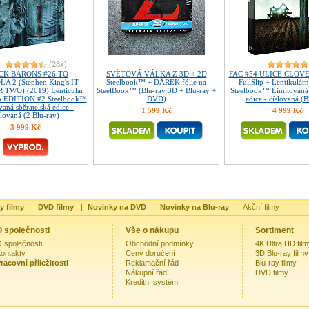
(28x)
CK BARONS #26 TO
SVĚTOVÁ VÁLKA Z 3D + 2D
FAC #54 ULICE CLOVE
A 2 (Stephen King's IT
Steelbook™ + DÁREK fólie na
FullSlip + Lentikulár
TWO) (2019) Lenticular
SteelBook™ (Blu-ray 3D + Blu-ray +
Steelbook™ Limitovaná 
ip EDITION #2 Steelbook™
DVD)
edice - číslovaná (B
aná sběratelská edice -
1 599 Kč
4 999 Kč
slovaná (2 Blu-ray)
3 999 Kč
y filmy
|
DVD filmy
|
Novinky na DVD
|
Novinky na Blu-ray
|
Akční filmy
 společnosti
Vše o nákupu
Sortiment
 společnosti
Obchodní podmínky
4K Ultra HD fil
ontakty
Ceny doručení
3D Blu-ray filmy
racovní příležitosti
Reklamační řád
Blu-ray filmy
Nákupní řád
DVD filmy
Kreditní systém