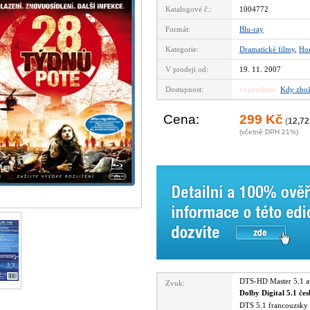
Katalogové č.:
1004772
Formát:
Blu-ray
Kategorie:
Dramatické filmy
,
Ho
V prodeji od:
19. 11. 2007
Dostupnost:
vyprodáno
Kdy zbož
Cena:
299 Kč
(
12,72
(včetně DPH 21%)
DTS-HD Master 5.1 
Zvuk:
Dolby Digital 5.1 če
DTS 5.1 francouzsk