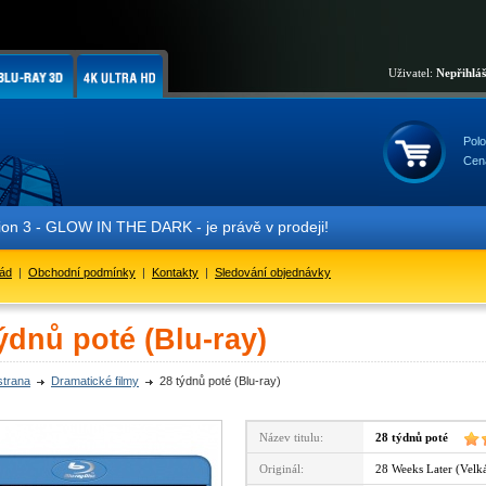
Uživatel:
Nepřihlá
Polo
Cen
- GLOW IN THE DARK - je právě v prodeji!
řád
|
Obchodní podmínky
|
Kontakty
|
Sledování objednávky
ýdnů poté (Blu-ray)
strana
Dramatické filmy
28 týdnů poté (Blu-ray)
Název titulu:
28 týdnů poté
Originál:
28 Weeks Later (Velká