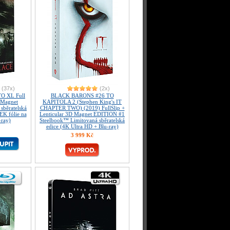
(37x)
(2x)
O XL Full
BLACK BARONS #26 TO
r Magnet
KAPITOLA 2 (Stephen King's IT
sběratelská
CHAPTER TWO) (2019) FullSlip +
EK fólie na
Lenticular 3D Magnet EDITION #1
-ray)
Steelbook™ Limitovaná sběratelská
edice (4K Ultra HD + Blu-ray)
3 999 Kč