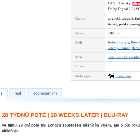
DTS 5.1 italsky
Dolby Digital 2.0 (
Titulky:
anglické, arabské,
čes
italské, polské, portu
Délka:
100 min.
Hrají:
Robert Carlyle
,
Rose 
Jeremy Renner
,
Harol
Režie:
Juan Carlos Fresnadil
Sdílení:
Hlídací pes:
hlídací pes
is
Test
Hodnocení (4)
28 TÝDNŮ POTÉ | 28 WEEKS LATER | BLU-RAY
Ve filmu 28 dní poté byl Londýn zpustošen běsnícím virem, ale o půl roku
uklidňuje.