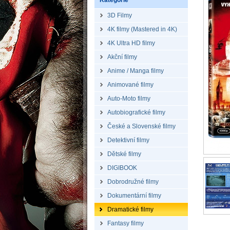
Kategorie
3D Filmy
4K filmy (Mastered in 4K)
4K Ultra HD filmy
Akční filmy
Anime / Manga filmy
Animované filmy
Auto-Moto filmy
Autobiografické filmy
České a Slovenské filmy
Detektivní filmy
Dětské filmy
DIGIBOOK
Dobrodružné filmy
Dokumentární filmy
Dramatické filmy
Fantasy filmy