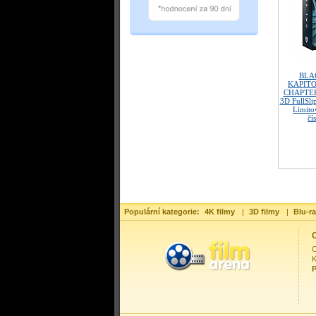
BLA
KAPITOL
CHAPTER 
3D FullSl
Limitov
čí
Populární kategorie:
4K filmy
|
3D filmy
|
Blu-ra
O
O
K
P