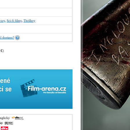
rory
,
Sci-fi filmy
,
Thrillery
í dostanu?
 €
)
anglicky
sky
y