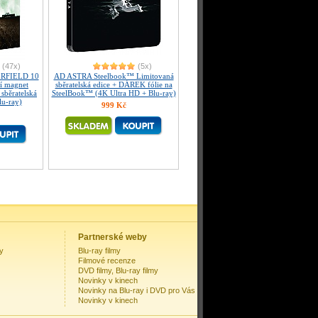
(47x)
(5x)
RFIELD 10
AD ASTRA Steelbook™ Limitovaná
ní magnet
sběratelská edice + DÁREK fólie na
sběratelská
SteelBook™ (4K Ultra HD + Blu-ray)
lu-ray)
999 Kč
Partnerské weby
my
Blu-ray filmy
Filmové recenze
DVD filmy, Blu-ray filmy
Novinky v kinech
Novinky na Blu-ray i DVD pro Vás
Novinky v kinech