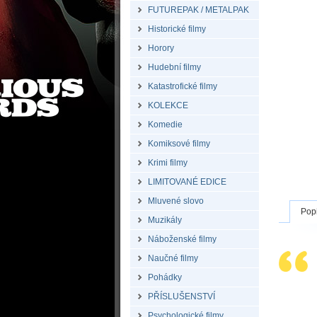
FUTUREPAK / METALPAK
Historické filmy
Horory
Hudební filmy
Katastrofické filmy
KOLEKCE
Komedie
Komiksové filmy
Krimi filmy
LIMITOVANÉ EDICE
Mluvené slovo
Pop
Muzikály
Náboženské filmy
Naučné filmy
Pohádky
PŘÍSLUŠENSTVÍ
Psychologické filmy