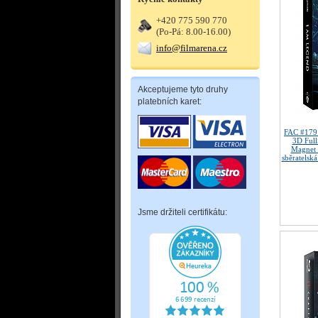
+420 775 590 770
(Po-Pá: 8.00-16.00)
info@filmarena.cz
Akceptujeme tyto druhy
platebních karet:
FAC #179
3D Full
Magnet 
sběratelská
Jsme držiteli certifikátu: