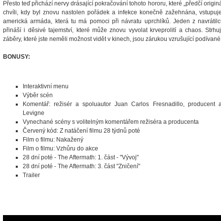
Přesto teď přichází nervy drásající pokračování tohoto hororu, které „předčí origi
chvíli, kdy byl znovu nastolen pořádek a infekce konečně zažehnána, vstupuj
americká armáda, která tu má pomoci při návratu uprchlíků. Jeden z navrátil
přináší i děsivé tajemství, které může znovu vyvolat krveprolití a chaos. Str
záběry, které jste neměli možnost vidět v kinech, jsou zárukou vzrušující podívané
BONUSY:
Interaktivní menu
Výběr scén
Komentář: režisér a spoluautor Juan Carlos Fresnadillo, producent 
Levigne
Vynechané scény s volitelným komentářem režiséra a producenta
Červený kód: Z natáčení filmu 28 týdnů poté
Film o filmu: Nakažený
Film o filmu: Vzhůru do akce
28 dní poté - The Aftermath: 1. část - "Vývoj"
28 dní poté - The Aftermath: 3. část "Zničení"
Trailer