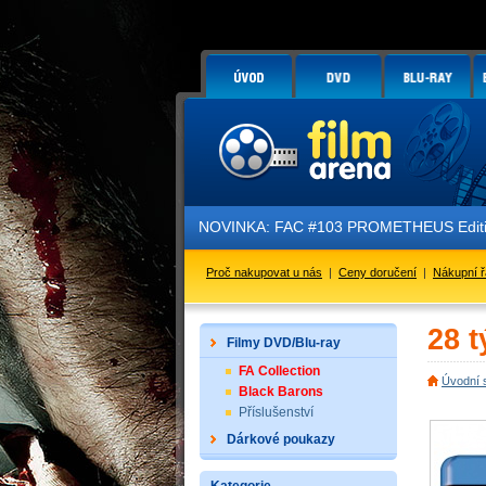
NOVINKA: FAC #103 PROMETHEUS Edition 3 
Proč nakupovat u nás
|
Ceny doručení
|
Nákupní 
28 t
Filmy DVD/Blu-ray
FA Collection
Úvodní 
Black Barons
Příslušenství
Dárkové poukazy