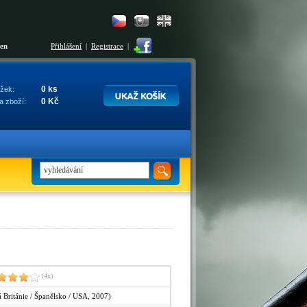
šen
Přihlášení
|
Registrace
|
0 ks
žek:
0 Kč
a zboží:
(4x)
 Británie / Španělsko / USA, 2007)