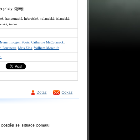
VO) polsky
ké
, francouzské, hebrejské, holandské, islandské,
galské, řecké
Byrne
,
Imogen Poots
,
Catherine McCormack
,
d Perrineau
,
Idris Elba
,
William Meredith
lo
Dotaz
Odkaz
 později se situace pomalu