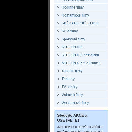
Rodinné filmy
Romantické filmy
SBĚRATELSKÉ EDICE
Sci-fi filmy
Sportovní filmy
STEELBOOK
STEELBOOK bez disků
STEELBOOKY z Francie
Taneční filmy
Thrillery
TV seriály
Válečné filmy
Westernové filmy
Sledujte AKCE a
UŠETŘETE!
Jako první se dozvíte o akčních
cenách a slevách, které pro vás