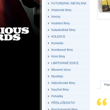
FUTUREPAK / METALPAK
Historické filmy
Horory
Hudební filmy
Katastrofické filmy
KOLEKCE
Komedie
Komiksové filmy
Krimi filmy
LIMITOVANÉ EDICE
Mluvené slovo
Muzikály
Náboženské filmy
Pop
Naučné filmy
Pohádky
PŘÍSLUŠENSTVÍ
Psychologické filmy