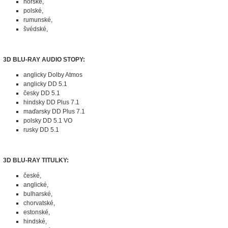
norské,
polské,
rumunské,
švédské,
3D BLU-RAY AUDIO STOPY:
anglicky Dolby Atmos
anglicky DD 5.1
česky DD 5.1
hindsky DD Plus 7.1
maďarsky DD Plus 7.1
polsky DD 5.1 VO
rusky DD 5.1
3D BLU-RAY TITULKY:
české,
anglické,
bulharské,
chorvatské,
estonské,
hindské,