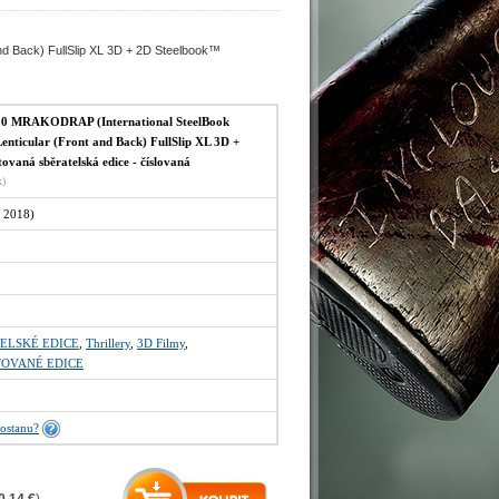
d Back) FullSlip XL 3D + 2D Steelbook™
 MRAKODRAP (International SteelBook
enticular (Front and Back) FullSlip XL 3D +
vaná sběratelská edice - číslovaná
x)
 2018)
ELSKÉ EDICE
,
Thrillery
,
3D Filmy
,
TOVANÉ EDICE
ostanu?