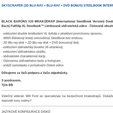
SKYSCRAPER (3D BLU-RAY + BLU-RAY + DVD BONUS) STEELBOOK INTER
BLACK BARONS #20 MRAKODRAP (International SteelBook Version) Double
Back) FullSlip XL Steelbook™ Limitovaná sběratelská edice - číslovaná obsah
- exkluzívní double lentikulární XL fullslip s atraktivní povrchovou úpravou,
- WWA třídiskový lesklý celosvětový SteelBook bez embosu,
- 3D Blu-ray disk + 2D Blu-ray disk + DVD bonusový disk,
- exkluzívní sběratelský booklet 36-stránkový,
- exkluzívní sběratelskou obálku,
- sběratelské charakterové karty,
- číslovanou sběratelskou kartu a hologram,
- vnější samolepku s pořadovým číslem edice.
Děkujeme za Vaši podporu a Vaše objednávky.
S pozdravem,
Tým BB
Válečný veterán Will Ford se specializuje na bezpečnost mrakodrapů. Doká
vyprostit svou rodinu?
JAZYKOVÉ KONFIGURACE DISKŮ: