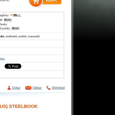
0,14 €
)
anglicky
sky
aďarsky
VO) polsky
eské
, maďarské, polské, rumunské
rber
Dotaz
Odkaz
Objednat
NUS) STEELBOOK