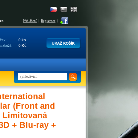
šen
Přihlášení
|
Registrace
|
0 ks
žek:
0 Kč
a zboží:
ernational
lar (Front and
 Limitovaná
 3D + Blu-ray +