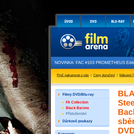
NOVINKA: FAC #103 PROMETHEUS Edition 3 - GLO
Proč nakupovat u nás
|
Ceny doručení
|
Nákupní 
BLA
Filmy DVD/Blu-ray
Ste
FA Collection
Black Barons
Bac
Příslušenství
sběr
Dárkové poukazy
DVD