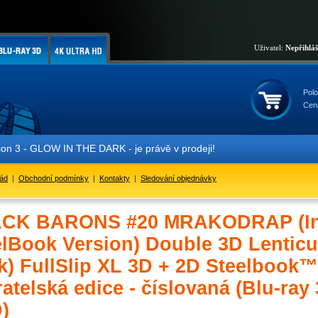
Uživatel:
Nepřihlá
Polo
Cen
W IN THE DARK - je právě v prodeji!
řád
|
Obchodní podmínky
|
Kontakty
|
Sledování objednávky
CK BARONS #20 MRAKODRAP (Int
elBook Version) Double 3D Lenticu
k) FullSlip XL 3D + 2D Steelbook™
atelská edice - číslovaná (Blu-ray
)