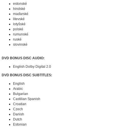
estonské
hindské
maďarské
litevské
lotyšské
polské
rumunské
ruské
slovinské
DVD BONUS DISC AUDIO:
English Dolby Digital 2.0
DVD BONUS DISC SUBTITLES:
English
Arabic
Bulgarian
Castilian Spanish
Croatian
Czech
Danish
Dutch
Estonian