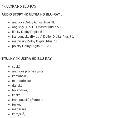
4K ULTRA HD BLU-RAY
AUDIO STOPY 4K ULTRA HD BLU-RAY :
anglicky Dolby Atmos True HD
anglicky DTS-HD Master Audio 5.1
česky Dolby Digital 5.1
francouzsky (Evropa) Dolby Digital Plus 7.1
maďarsky Dolby Digital Plus 7.1
polsky Dolby Digital 5.1 VO
TITULKY 4K ULTRA HD BLU-RAY:
české
anglické pro neslyšící
kantonské,
mandarínské,
dánské,
holandské,
finské,
francouzské (Evropa),
řecké,
maďarské,
korejské,