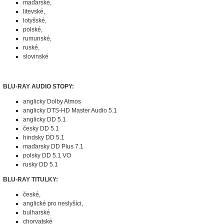
maďarské,
litevské,
lotyšské,
polské,
rumunské,
ruské,
slovinské
BLU-RAY AUDIO STOPY:
anglicky Dolby Atmos
anglicky DTS-HD Master Audio 5.1
anglicky DD 5.1
česky DD 5.1
hindsky DD 5.1
maďarsky DD Plus 7.1
polsky DD 5.1 VO
rusky DD 5.1
BLU-RAY TITULKY:
české,
anglické pro neslyšíci,
bulharské
chorvatské