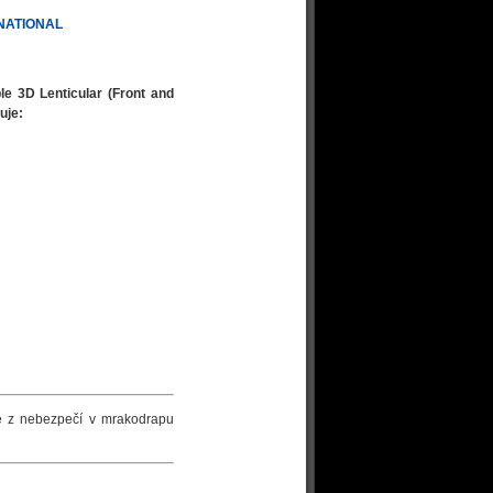
NATIONAL
 3D Lenticular (Front and
uje:
že z nebezpečí v mrakodrapu