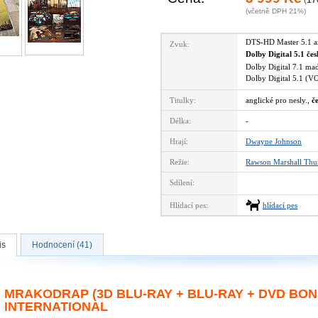
(
17
(včetně DPH 21%)
DTS-HD Master 5.1 
Zvuk:
Dolby Digital 5.1 če
Dolby Digital 7.1 m
Dolby Digital 5.1 (
Titulky:
anglické pro nesly.,
č
Délka:
-
Hrají:
Dwayne Johnson
Režie:
Rawson Marshall Thu
Sdílení:
Hlídací pes:
hlídací pes
is
Hodnocení (41)
MRAKODRAP (3D BLU-RAY + BLU-RAY + DVD BO
INTERNATIONAL