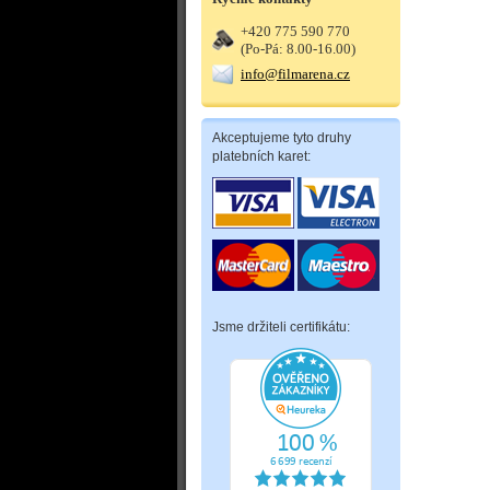
+420 775 590 770
(Po-Pá: 8.00-16.00)
info@filmarena.cz
Akceptujeme tyto druhy
platebních karet:
Jsme držiteli certifikátu: