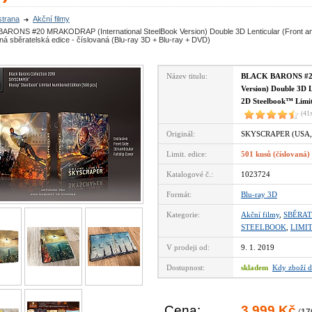
strana
Akční filmy
ARONS #20 MRAKODRAP (International SteelBook Version) Double 3D Lenticular (Front an
ná sběratelská edice - číslovaná (Blu-ray 3D + Blu-ray + DVD)
Název titulu:
BLACK BARONS #20
Version) Double 3D L
2D Steelbook™ Limito
(41
Originál:
SKYSCRAPER (USA,
Limit. edice:
501 kusů (číslovaná)
Katalogové č.:
1023724
Formát:
Blu-ray 3D
Kategorie:
Akční filmy
,
SBĚRAT
STEELBOOK
,
LIMI
V prodeji od:
9. 1. 2019
Dostupnost:
skladem
Kdy zboží d
Cena:
3 999 Kč