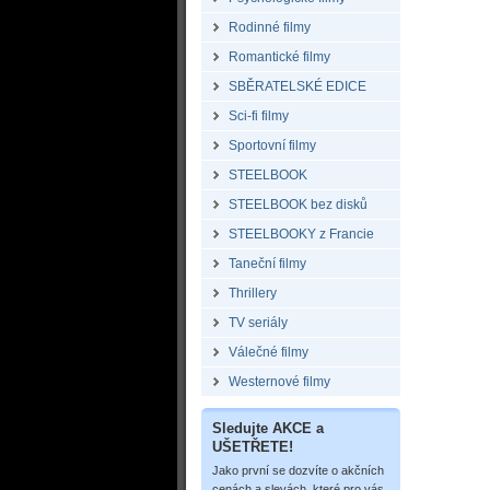
Rodinné filmy
Romantické filmy
SBĚRATELSKÉ EDICE
Sci-fi filmy
Sportovní filmy
STEELBOOK
STEELBOOK bez disků
STEELBOOKY z Francie
Taneční filmy
Thrillery
TV seriály
Válečné filmy
Westernové filmy
Sledujte AKCE a
UŠETŘETE!
Jako první se dozvíte o akčních
cenách a slevách, které pro vás