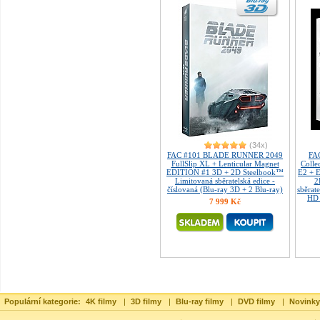
(34x)
FAC #101 BLADE RUNNER 2049
FA
FullSlip XL + Lenticular Magnet
Colle
EDITION #1 3D + 2D Steelbook™
E2 + 
Limitovaná sběratelská edice -
2
číslovaná (Blu-ray 3D + 2 Blu-ray)
sběrate
HD 
7 999 Kč
Populární kategorie:
4K filmy
|
3D filmy
|
Blu-ray filmy
|
DVD filmy
|
Novinky