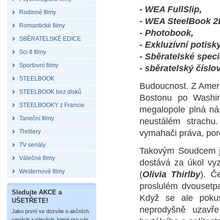
- WEA FullSlip,
Rodinné filmy
- WEA SteelBook 2
Romantické filmy
- Photobook,
SBĚRATELSKÉ EDICE
- Exkluzívní potisk
Sci-fi filmy
- Sběratelské speci
Sportovní filmy
- sběratelský čísl
STEELBOOK
Budoucnost. Z Ameri
STEELBOOK bez disků
Bostonu po Washin
STEELBOOKY z Francie
megalopole plná nás
Taneční filmy
neustálém strachu
Thrillery
vymahači práva, poro
TV seriály
Takovým Soudcem j
Válečné filmy
dostává za úkol vy
Westernové filmy
(
Olivia Thirlby
). Č
proslulém dvousetp
Sledujte AKCE a
Když se ale pokus
UŠETŘETE!
neprodyšně uzavře
Jako první se dozvíte o akčních
cenách a slevách, které pro vás