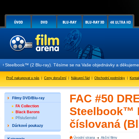
lbook™ (2 Blu-ray). Těsíme se na Vaše objednávky a děkujeme za Vaš
Proč nakupovat u nás
|
Ceny doručení
|
Nákupní řád
|
Obchodní podmínky
|
Konta
FAC #50 DRE
Filmy DVD/Blu-ray
FA Collection
Steelbook™ L
Black Barons
Příslušenství
číslovaná (Bl
Dárkové poukazy
Úvodní strana
Akční filmy