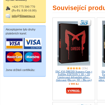
Související prod
+420 775 590 770
(Po-Pá: 8.00-16.00)
info@filmarena.cz
Akceptujeme tyto druhy
platebních karet:
(13x)
Jsme držiteli certifikátu:
FAC #50 DREDD Scanavo Case +
FA
FullSlip EDITION 5 3D + 2D
Fu
Limitovaná sběratelská edice -
Steel
číslovaná (Blu-ray 3D + Blu-ray)
edice
1 999 Kč