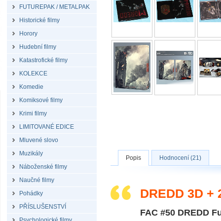
FUTUREPAK / METALPAK
Historické filmy
Horory
Hudební filmy
Katastrofické filmy
KOLEKCE
Komedie
Komiksové filmy
Krimi filmy
LIMITOVANÉ EDICE
Mluvené slovo
Muzikály
Popis
Hodnocení (21)
Náboženské filmy
Naučné filmy
DREDD 3D + 
Pohádky
PŘÍSLUŠENSTVÍ
FAC #50 DREDD Ful
Psychologické filmy