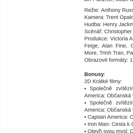
Režie: Anthony Rus
Kamera: Trent Opal
Hudba: Henry Jack
Scénář: Christophe
Produkce: Victoria A
Feige, Alan Fine, 
More, Trinh Tran, Pa
Obrazové formáty: 1
Bonusy
:
2D Krátké filmy:
• Společně zvítěz
America: Občanská v
• Společně zvítěz
America: Občanská v
• Captain America: 
• Iron Man: Cesta k
• Otevři svou mysl: 