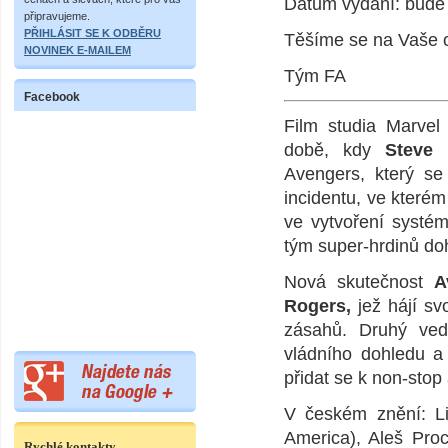
Datum vydání: bude
připravujeme.
PŘIHLÁSIT SE K ODBĚRU
Těšíme se na Vaše 
NOVINEK E-MAILEM
Tým FA
Facebook
Film studia Marve
době, kdy
Steve 
Avengers, který se
incidentu, ve kterém 
ve vytvoření systé
tým super-hrdinů dohl
Nová skutečnost
A
Rogers,
jež hájí sv
zásahů. Druhý ved
vládního dohledu a 
přidat se k non-stop
V českém znění: Li
America), Aleš Pro
Rychlé kontakty