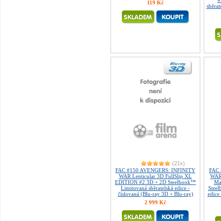
#
119 Kč
sběrat
(21x)
FAC #150 AVENGERS: INFINITY
FAC 
WAR Lenticular 3D FullSlip XL
WAR 
EDITION #2 3D + 2D Steelbook™
Ma
Limitovaná sběratelská edice -
Steel
číslovaná (Blu-ray 3D + Blu-ray)
edice
2 999 Kč