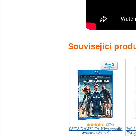
Související prod
(37x)
CAPTAIN AMERICA: Návrat prvního
FAC #
Avengera (Blu-ray)
War L