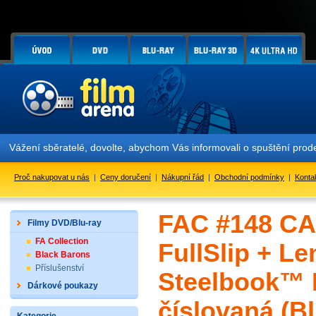
ení sběratelé, dovolte, abychom Vás informovali o spuštění prodeje
Proč nakupovat u nás
|
Ceny doručení
|
Nákupní řád
|
Obchodní podmínky
|
Konta
FAC #148 CA
Filmy DVD/Blu-ray
FA Collection
FullSlip + L
Black Barons
Příslušenství
Steelbook™ L
Dárkové poukazy
číslovaná (Bl