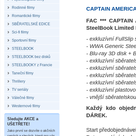
Rodinné filmy
CAPTAIN AMERICA
Romantické filmy
FAC *** CAPTAIN A
SBĚRATELSKÉ EDICE
SteelBook Limited
Sci-fi filmy
- exkluzívní FullSli
Sportovní filmy
- WWA Generic Stee
STEELBOOK
- Blu-ray 3D disk + 
STEELBOOK bez disků
- exkluzívní sběratel
STEELBOOKY z Francie
- exkluzívní sběrate
Taneční filmy
- exkluzívní sběrate
Thrillery
- exkluzívní sběrate
- exkluzívní plastov
TV seriály
- vnější sběratelsko
Válečné filmy
Westernové filmy
Každý kdo objed
DÁREK.
Sledujte AKCE a
UŠETŘETE!
Start předobjednáve
Jako první se dozvíte o akčních
cenách a slevách, které pro vás