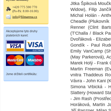
Jitka Špiková Moučk
+420 775 590 770
Widow), Filip Jančí
(Po-Pá: 8.00-16.00)
Michal Holán - Ant
info@filmarena.cz
Cheadle (Plukovník
Renner (Clint Bar
Akceptujeme tyto druhy
(T'Challa / Black P
platebních karet:
Dvořáková - Elizabe
Gondík - Paul Rud
Emily VanCamp (Sha
(May Parkerová), Ad
Marek Holý - Frank 
Martin Freeman (Eve
Jsme držiteli certifikátu:
vnitra Thaddeus Ro
Vávra - John Kani (K
Simona Vrbická - H
Slattery (Howard Sta
- Jim Rash (Prostře
Horáková, Martin J
Jiří Panzner, Milan 