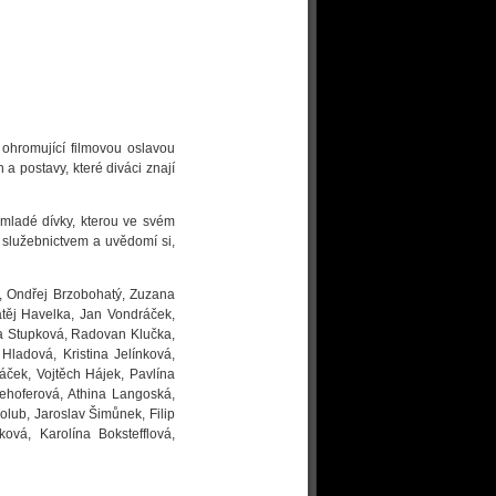
 ohromující filmovou oslavou
a postavy, které diváci znají
 mladé dívky, kterou ve svém
 služebnictvem a uvědomí si,
, Ondřej Brzobohatý, Zuzana
těj Havelka, Jan Vondráček,
dka Stupková, Radovan Klučka,
ladová, Kristina Jelínková,
áček, Vojtěch Hájek, Pavlína
lehoferová, Athina Langoská,
lub, Jaroslav Šimůnek, Filip
ová, Karolína Bokstefflová,