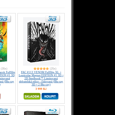
(35x)
(25x)
rok FullSlip
FAC #113 VENOM FullSlip XL +
ITION #1 3D
Lenticular Magnet EDITION #1 3D +
mitovaná
2D Steelbook™ Limitovaná
vaná (Blu-ray
sběratelská edice - číslovaná (Blu-ray
)
3D + 2 Blu-ray)
3 999 Kč