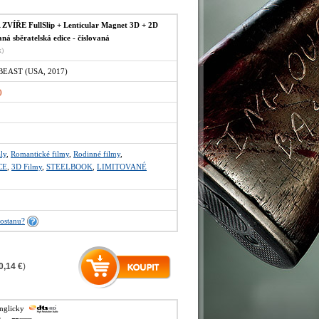
VÍŘE FullSlip + Lenticular Magnet 3D + 2D
á sběratelská edice - číslovaná
x)
EAST (USA, 2017)
)
ly
,
Romantické filmy
,
Rodinné filmy
,
CE
,
3D Filmy
,
STEELBOOK
,
LIMITOVANÉ
ostanu?
0,14 €
)
anglicky