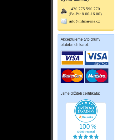
+420 775 590 770
(Po-Pá: 8.00-16.00)
info@filmarena.cz
Akceptujeme tyto druhy
platebních karet:
Jsme držiteli certifikátu: