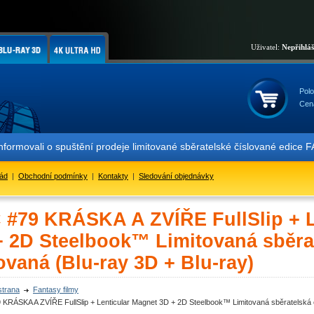
Uživatel:
Nepřihlá
Polo
Cen
movali o spuštění prodeje limitované sběratelské číslované edice F
řád
|
Obchodní podmínky
|
Kontakty
|
Sledování objednávky
 #79 KRÁSKA A ZVÍŘE FullSlip + L
+ 2D Steelbook™ Limitovaná sběrat
ovaná (Blu-ray 3D + Blu-ray)
strana
Fantasy filmy
KRÁSKA A ZVÍŘE FullSlip + Lenticular Magnet 3D + 2D Steelbook™ Limitovaná sběratelská ed