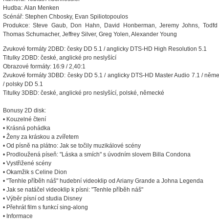
Hudba: Alan Menken
Scénář: Stephen Chbosky, Evan Spiliotopoulos
Produkce: Steve Gaub, Don Hahn, David Honberman, Jeremy Johns, Todfd 
Thomas Schumacher, Jeffrey Silver, Greg Yolen, Alexander Young
Zvukové formáty 2DBD: česky DD 5.1 / anglicky DTS-HD High Resolution 5.1
Titulky 2DBD: české, anglické pro neslyšící
Obrazové formáty: 16:9 / 2,40:1
Zvukové formáty 3DBD: česky DD 5.1 / anglicky DTS-HD Master Audio 7.1 / něm
/ polsky DD 5.1
Titulky 3DBD: české, anglické pro neslyšící, polské, německé
Bonusy 2D disk:
• Kouzelné čtení
• Krásná pohádka
• Ženy za kráskou a zvířetem
• Od písně na plátno: Jak se točily muzikálové scény
• Prodloužená píseň: "Láska a smích" s úvodním slovem Billa Condona
• Vystřižené scény
• Okamžik s Celine Dion
• "Tenhle příběh náš" hudební videoklip od Ariany Grande a Johna Legenda
• Jak se natáčel videoklip k písni: "Tenhle příběh náš"
• Výběr písní od studia Disney
• Přehrát film s funkcí sing-along
• Informace