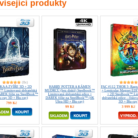
isející produkty
(8x)
KA A ZVÍŘE 3D + 2D
HARRY POTTER A KÁMEN
FAC #112 THOR 3: Ragna
™ Limitovaná sběratelská
MUDRCŮ (bez disků) Steelbook™
+ Lenticular Magnet ED
ÁREK fólie na SteelBook™
Limitovaná sběratelská edice +
+ 2D Steelbook™ Li
u-ray 3D + Blu-ray)
DÁREK fólie na SteelBook™ (4K
sběratelská edice - číslo
Ultra HD + Blu-ray)
3D + Blu-ray
799 Kč
99 Kč
3 999 Kč