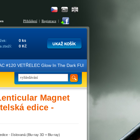
šen
Přihlášení
|
Registrace
|
0 ks
žek:
0 Kč
a zboží:
AC #120 VETŘELEC Glow In The Dark FULLSLIP XL EDITION #3 4K Ultra 
enticular Magnet
elská edice -
ice - číslovaná (Blu-ray 3D + Blu-ray)