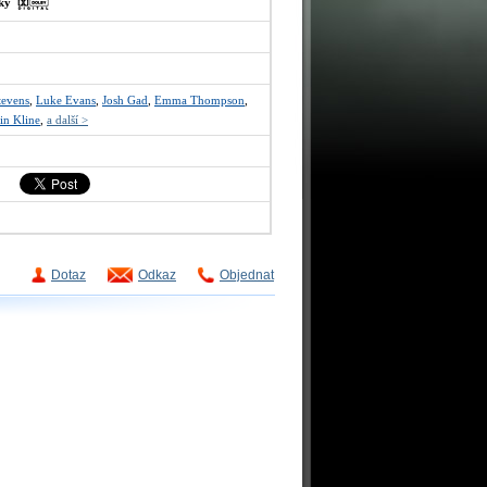
sky
tevens
,
Luke Evans
,
Josh Gad
,
Emma Thompson
,
in Kline
,
a další >
Dotaz
Odkaz
Objednat