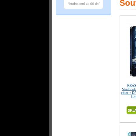
Souv
KRÁS
Steelbook
edice + D
(Bl