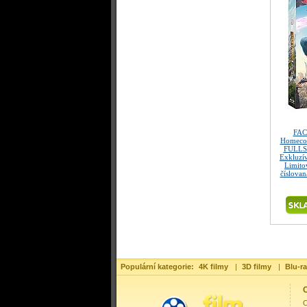
FAC
Homeco
FULLS
Exkluzí
Limitov
číslovan
Populární kategorie:
4K filmy
|
3D filmy
|
Blu-ra
O
O