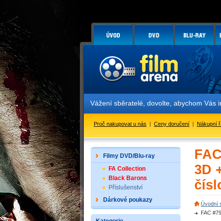
Vážení sběratelé, dovolte, abychom Vás infor
Proč nakupovat u nás
|
Ceny doručení
|
Nákupní 
FAC
Filmy DVD/Blu-ray
3D 
FA Collection
Black Barons
čísl
Příslušenství
Dárkové poukazy
Úvodní 
FAC #79 