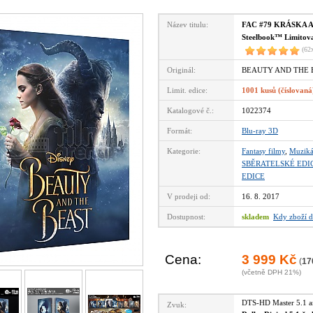
Název titulu:
FAC #79 KRÁSKA A Z
Steelbook™ Limitovan
(62
Originál:
BEAUTY AND THE B
Limit. edice:
1001 kusů (číslovaná
Katalogové č.:
1022374
Formát:
Blu-ray 3D
Kategorie:
Fantasy filmy
,
Muziká
SBĚRATELSKÉ EDI
EDICE
V prodeji od:
16. 8. 2017
Dostupnost:
skladem
Kdy zboží d
Cena:
3 999 Kč
(
17
(včetně DPH 21%)
DTS-HD Master 5.1 
Zvuk: