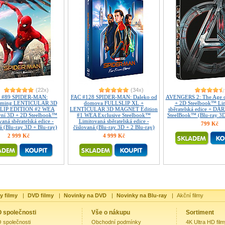
(22x)
(34x)
 #89 SPIDER-MAN:
FAC #128 SPIDER-MAN: Daleko od
AVENGERS 2: The Age o
ming LENTICULAR 3D
domova FULLSLIP XL +
+ 2D Steelbook™ Li
LIP EDITION #2 WEA
LENTICULAR 3D MAGNET Edition
sběratelská edice + DÁR
vní 3D + 2D Steelbook™
#1 WEA Exclusive Steelbook™
SteelBook™ (Blu-ray 3D
aná sběratelská edice -
Limitovaná sběratelská edice -
799 Kč
á (Blu-ray 3D + Blu-ray)
číslovaná (Blu-ray 3D + 2 Blu-ray)
2 999 Kč
4 999 Kč
y filmy
|
DVD filmy
|
Novinky na DVD
|
Novinky na Blu-ray
|
Akční filmy
 společnosti
Vše o nákupu
Sortiment
 společnosti
Obchodní podmínky
4K Ultra HD fil