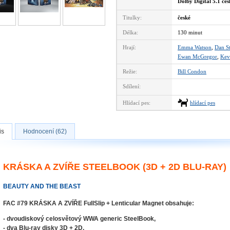
Dolby Digital 5.1 če
Titulky:
české
Délka:
130 minut
Hrají:
Emma Watson
,
Dan S
Ewan McGregor
,
Kev
Režie:
Bill Condon
Sdílení:
Hlídací pes:
hlídací pes
is
Hodnocení (62)
KRÁSKA A ZVÍŘE STEELBOOK (3D + 2D BLU-RAY)
BEAUTY AND THE BEAST
FAC #79 KRÁSKA A ZVÍŘE FullSlip + Lenticular Magnet obsahuje:
- dvoudiskový celosvětový WWA generic SteelBook,
- dva Blu-ray disky 3D + 2D,