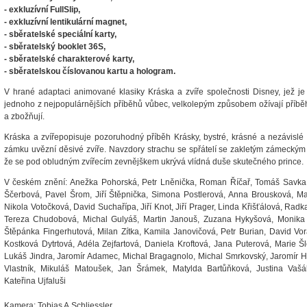
- exkluzívní FullSlip,
- exkluzívní lentikulární magnet,
- sběratelské speciální karty,
- sběratelský booklet 36S,
- sběratelské charakterové karty,
- sběratelskou číslovanou kartu a hologram.
V hrané adaptaci animované klasiky Kráska a zvíře společnosti Disney, jež je
jednoho z nejpopulárnějších příběhů vůbec, velkolepým způsobem ožívají příběh 
a zbožňují.
Kráska a zvířepopisuje pozoruhodný příběh Krásky, bystré, krásné a nezávislé
zámku uvězní děsivé zvíře. Navzdory strachu se spřátelí se zakletým zámeckým
že se pod obludným zvířecím zevnějškem ukrývá vlídná duše skutečného prince.
V českém znění: Anežka Pohorská, Petr Lněnička, Roman Říčař, Tomáš Savka
Ščerbová, Pavel Šrom, Jiří Štěpnička, Simona Postlerová, Anna Brousková, Ma
Nikola Votočková, David Suchařípa, Jiří Knot, Jiří Prager, Linda Křišťálová, Ra
Tereza Chudobová, Michal Gulyáš, Martin Janouš, Zuzana Hykyšová, Monika H
Štěpánka Fingerhutová, Milan Zítka, Kamila Janovičová, Petr Burian, David Vor
Kostková Dytrtová, Adéla Zejfartová, Daniela Kroftová, Jana Puterová, Marie Š
Lukáš Jindra, Jaromír Adamec, Michal Bragagnolo, Michal Smrkovský, Jaromír Ho
Vlastník, Mikuláš Matoušek, Jan Šrámek, Matylda Bartůňková, Justina Vašák
Kateřina Ujfaluši
Kamera: Tobias A.Schliessler