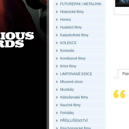
FUTUREPAK / METALPAK
Historické filmy
Horory
Hudební filmy
Katastrofické filmy
KOLEKCE
Komedie
Komiksové filmy
Krimi filmy
Pop
LIMITOVANÉ EDICE
Mluvené slovo
Muzikály
Náboženské filmy
Naučné filmy
Pohádky
PŘÍSLUŠENSTVÍ
Psychologické filmy