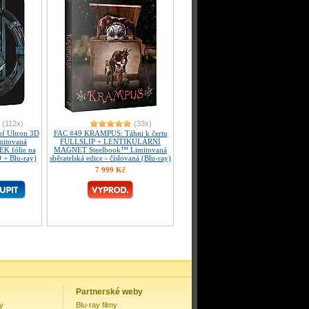
(112x)
(33x)
f Ultron 3D
FAC #49 KRAMPUS: Táhni k čertu
mitovaná
FULLSLIP + LENTIKULÁRNÍ
EK fólie na
MAGNET Steelbook™ Limitovaná
 + Blu-ray)
sběratelská edice - číslovaná (Blu-ray)
7 999 Kč
Partnerské weby
my
Blu-ray filmy