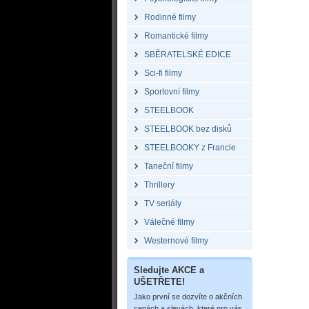
Rodinné filmy
Romantické filmy
SBĚRATELSKÉ EDICE
Sci-fi filmy
Sportovní filmy
STEELBOOK
STEELBOOK bez disků
STEELBOOKY z Francie
Taneční filmy
Thrillery
TV seriály
Válečné filmy
Westernové filmy
Sledujte AKCE a
UŠETŘETE!
Jako první se dozvíte o akčních
cenách a slevách, které pro vás