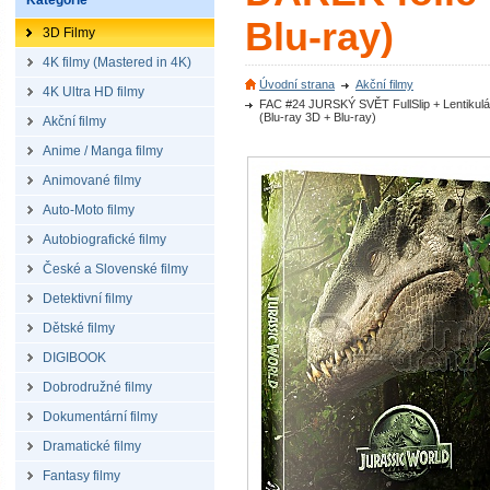
Kategorie
Blu-ray)
3D Filmy
4K filmy (Mastered in 4K)
Úvodní strana
Akční filmy
4K Ultra HD filmy
FAC #24 JURSKÝ SVĚT FullSlip + Lentikulá
(Blu-ray 3D + Blu-ray)
Akční filmy
Anime / Manga filmy
Animované filmy
Auto-Moto filmy
Autobiografické filmy
České a Slovenské filmy
Detektivní filmy
Dětské filmy
DIGIBOOK
Dobrodružné filmy
Dokumentární filmy
Dramatické filmy
Fantasy filmy