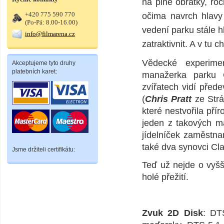
na plné obrátky, ro
+420 775 590 770
očima navrch hlavy 
(Po-Pá: 8.00-16.00)
vedení parku stále h
info@filmarena.cz
zatraktivnit. A v tu c
Vědecké experime
Akceptujeme tyto druhy
platebních karet:
manažerka parku C
zvířatech vidí před
(
Chris Pratt
ze Strá
které nestvořila pří
jeden z takových ma
jídelníček zaměstna
také dva synovci Clai
Jsme držiteli certifikátu:
Teď už nejde o vyšš
holé přežití.
Zvuk 2D Disk
: DT