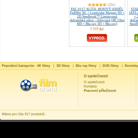
(29x)
FAC #117 ALITA: BOJOVÝ ANDĚL
STA
FullSlip XL + Lenticular Magnet 3D +
JAYLA
2D Steelbook™ Limitovaná
+ 
sběratelská edice - číslovaná (4K Ultra
sběra
HD + Blu-ray 3D + Blu-ray)
Steel
7 777 Kč
Populární kategorie:
4K filmy
|
3D filmy
|
Blu-ray filmy
|
DVD filmy
|
Novinky
O společnosti
O společnosti
Kontakty
Pracovní příležitosti
Máme pro Vás 917 produktů.