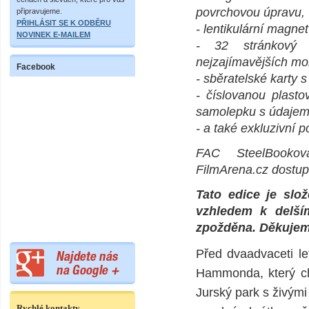
povrchovou úpravu,
připravujeme.
PŘIHLÁSIT SE K ODBĚRU
- lentikulární magne
NOVINEK E-MAILEM
- 32 stránkový 
nejzajímavějších mo
Facebook
- sběratelské karty 
- číslovanou plasto
samolepku s údajem 
- a také exkluzivní 
FAC SteelBook
FilmArena.cz dostup
Tato edice je slo
vzhledem k delší
zpožděna. Děkujem
Před dvaadvaceti le
Hammonda, který ch
Jurský park s živým
Rychlé kontakty