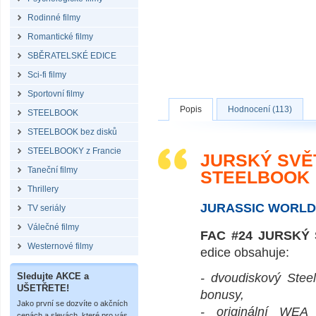
Rodinné filmy
Romantické filmy
SBĚRATELSKÉ EDICE
Sci-fi filmy
Sportovní filmy
Popis
Hodnocení (113)
STEELBOOK
STEELBOOK bez disků
STEELBOOKY z Francie
JURSKÝ SVĚT
Taneční filmy
STEELBOOK
Thrillery
JURASSIC WORLD
TV seriály
Válečné filmy
FAC #24 JURSKÝ 
Westernové filmy
edice obsahuje:
Sledujte AKCE a
- dvoudiskový Stee
UŠETŘETE!
bonusy,
Jako první se dozvíte o akčních
- originální WEA 
cenách a slevách, které pro vás