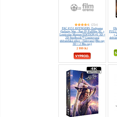
(21x)
FAC #151 AVENGERS: Endgame
FA
(Infinity War - Part II) FullSlip XL +
FULLS
Lenticular Magnet EDITION #1 3D +
+ 
2D Steelbook™ Limitovaná
sběrat
sběratelská edice - číslovaná (Blu-ray
3D + 2 Blu-ray)
2 999 Kč