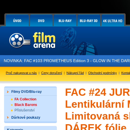
KA: FAC #103 PROMETHEUS Edition 3 - GLOW IN THE DARK - je práv
Proč nakupovat u nás
|
Ceny doručení
|
Nákupní řád
|
Obchodní podmínky
|
Konta
FAC #24 JUR
Filmy DVD/Blu-ray
FA Collection
Lentikulární
Black Barons
Příslušenství
Limitovaná s
Dárkové poukazy
DÁREK fólie 