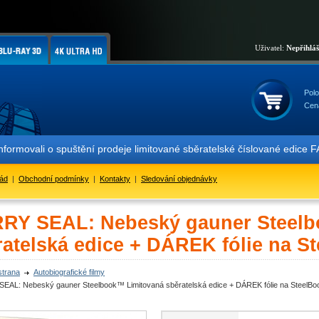
Uživatel:
Nepřihlá
Polo
Cen
movali o spuštění prodeje limitované sběratelské číslované edice FA
řád
|
Obchodní podmínky
|
Kontakty
|
Sledování objednávky
RY SEAL: Nebeský gauner Steelb
ratelská edice + DÁREK fólie na S
strana
Autobiografické filmy
EAL: Nebeský gauner Steelbook™ Limitovaná sběratelská edice + DÁREK fólie na SteelBo