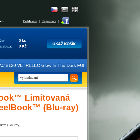
šen
Přihlášení
|
Registrace
|
0 ks
žek:
0 Kč
a zboží:
C #120 VETŘELEC Glow In The Dark FULLSLIP XL EDITION #3 4K Ultra H
ook™ Limitovaná
teelBook™ (Blu-ray)
ok™ (Blu-ray)