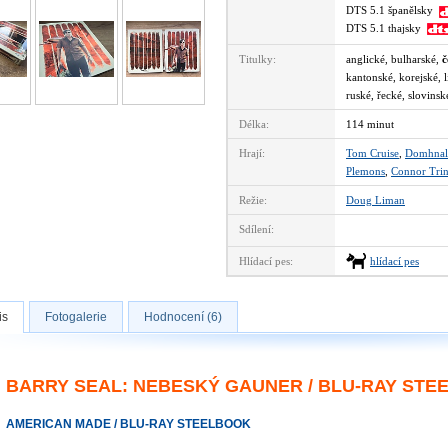
DTS 5.1 španělsky
DTS 5.1 thajsky
Titulky:
anglické, bulharské,
č
kantonské, korejské, 
ruské, řecké, slovinsk
Délka:
114 minut
Hrají:
Tom Cruise
,
Domhnall
Plemons
,
Connor Tri
Režie:
Doug Liman
Sdílení:
Hlídací pes:
hlídací pes
is
Fotogalerie
Hodnocení (6)
BARRY SEAL: NEBESKÝ GAUNER / BLU-RAY STE
AMERICAN MADE / BLU-RAY STEELBOOK