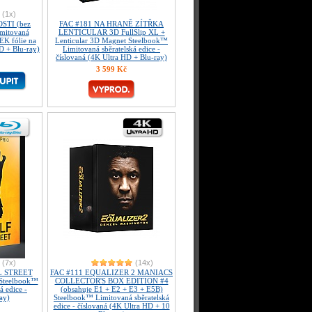
(1x)
STI (bez
FAC #181 NA HRANĚ ZÍTŘKA
imitovaná
LENTICULAR 3D FullSlip XL +
EK fólie na
Lenticular 3D Magnet Steelbook™
 + Blu-ray)
Limitovaná sběratelská edice -
číslovaná (4K Ultra HD + Blu-ray)
3 599 Kč
(7x)
(14x)
L STREET
FAC #111 EQUALIZER 2 MANIACS
 Steelbook™
COLLECTOR'S BOX EDITION #4
á edice -
(obsahuje E1 + E2 + E3 + E5B)
ay)
Steelbook™ Limitovaná sběratelská
edice - číslovaná (4K Ultra HD + 10