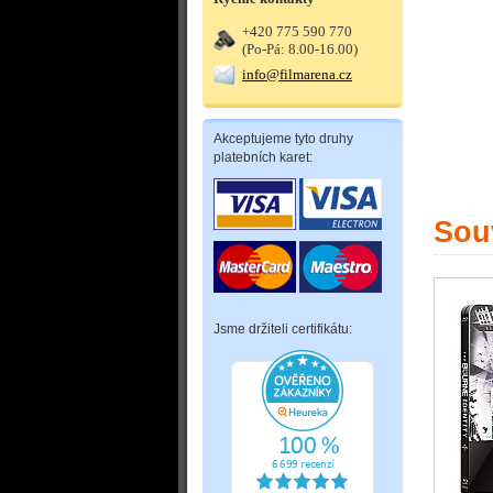
+420 775 590 770
(Po-Pá: 8.00-16.00)
info@filmarena.cz
Akceptujeme tyto druhy
platebních karet:
Souv
Jsme držiteli certifikátu: