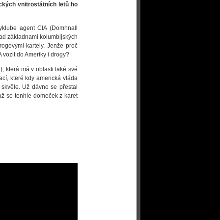
ckých vnitrostátních letů ho
yklube agent CIA (Domhnall
 nad základnami kolumbijských
rogovými kartely. Jenže proč
A vozit do Ameriky i drogy?
, která má v oblasti také své
ací, které kdy americká vláda
 skvěle. Už dávno se přestal
 až se tenhle domeček z karet