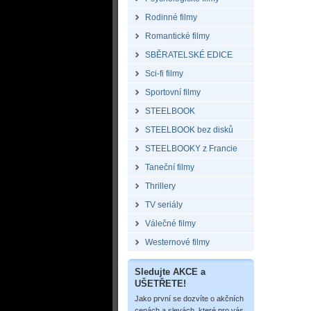
Rodinné filmy
Romantické filmy
SBĚRATELSKÉ EDICE
Sci-fi filmy
Sportovní filmy
STEELBOOK
STEELBOOK bez disků
STEELBOOKY z Francie
Taneční filmy
Thrillery
TV seriály
Válečné filmy
Westernové filmy
Sledujte AKCE a
UŠETŘETE!
Jako první se dozvíte o akčních
cenách a slevách, které pro vás