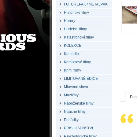
FUTUREPAK / METALPAK
Historické filmy
Horory
Hudební filmy
Katastrofické filmy
KOLEKCE
Komedie
Komiksové filmy
Krimi filmy
LIMITOVANÉ EDICE
Mluvené slovo
Muzikály
Pop
Náboženské filmy
Naučné filmy
Pohádky
PŘÍSLUŠENSTVÍ
Psychologické filmy