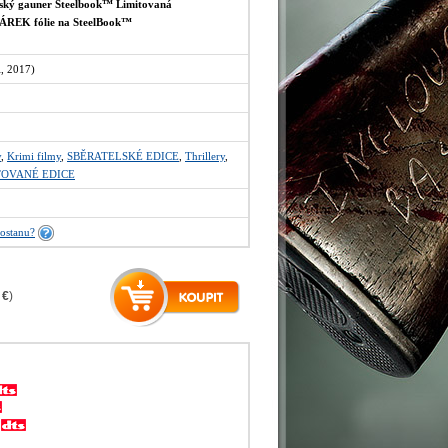
ký gauner Steelbook™ Limitovaná
 DÁREK fólie na SteelBook™
, 2017)
y
,
Krimi filmy
,
SBĚRATELSKÉ EDICE
,
Thrillery
,
TOVANÉ EDICE
ostanu?
 €
)
y