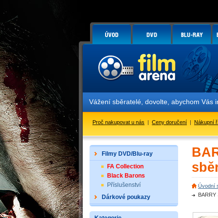
Vážení sběratelé, dovolte, abychom Vás infor
Proč nakupovat u nás
|
Ceny doručení
|
Nákupní 
BAR
Filmy DVD/Blu-ray
sbě
FA Collection
Black Barons
Příslušenství
Úvodní 
BARRY S
Dárkové poukazy