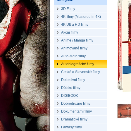
Kategorie
3D Filmy
4K filmy (Mastered in 4K)
4K Ultra HD filmy
Akční filmy
Anime / Manga filmy
Animované filmy
Auto-Moto filmy
Autobiografické filmy
České a Slovenské filmy
Detektivní filmy
Dětské filmy
DIGIBOOK
Dobrodružné filmy
Dokumentární filmy
Dramatické filmy
Fantasy filmy