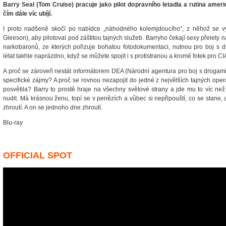
Barry Seal (Tom Cruise) pracuje jako pilot dopravního letadla a rutina ameri
čím dále víc ubíjí.
I proto nadšeně skočí po nabídce „náhodného kolemjdoucího“, z něhož se v
Gleeson), aby pilotoval pod záštitou tajných služeb. Barryho čekají sexy přelety
narkobaronů, ze kterých pořizuje bohatou fotodokumentaci, nutnou pro boj s d
létat takhle naprázdno, když se můžete spojit i s protistranou a kromě fotek pro CI
A proč se zároveň nestát informátorem DEA (Národní agentura pro boj s drogami)
specifické zájmy? A proč se rovnou nezapojit do jedné z největších tajných oper
posvětila? Barry to prostě hraje na všechny světové strany a jde mu to víc než
nudit. Má krásnou ženu, topí se v penězích a vůbec si nepřipouští, co se stane,
zhroutí. A on se jednoho dne zhroutí.
Blu-ray
OFFICIAL SPOT