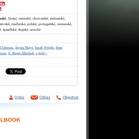
eské
, čínské, estonské, chorvatské, indonéské,
litevské, maďarské, polské, portugalské, rumunské,
é, španělské, thajské, turecké
 Gleeson
,
Jayma Mays
,
Sarah Wright
,
Jesse
nneer
,
E. Roger Mitchell
,
a další >
Dotaz
Odkaz
Objednat
ELBOOK