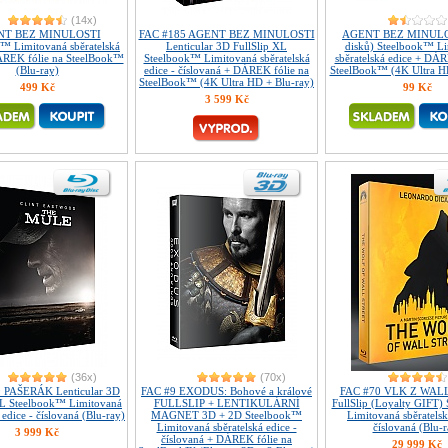
(14x)
NT BEZ MINULOSTI
FAC #185 AGENT BEZ MINULOSTI
AGENT BEZ MINULO
™ Limitovaná sběratelská
Lenticular 3D FullSlip XL
disků) Steelbook™ L
ÁREK fólie na SteelBook™
Steelbook™ Limitovaná sběratelská
sběratelská edice + DÁR
(Blu-ray)
edice - číslovaná + DÁREK fólie na
SteelBook™ (4K Ultra HD
SteelBook™ (4K Ultra HD + Blu-ray)
499 Kč
99 Kč
3 599 Kč
(36x)
(70x)
 PAŠERÁK Lenticular 3D
FAC #9 EXODUS: Bohové a králové
FAC #70 VLK Z WAL
XL Steelbook™ Limitovaná
FULLSLIP + LENTIKULÁRNÍ
FullSlip (Loyalty GIFT)
 edice - číslovaná (Blu-ray)
MAGNET 3D + 2D Steelbook™
Limitovaná sběratelsk
Limitovaná sběratelská edice -
číslovaná (Blu-r
3 999 Kč
číslovaná + DÁREK fólie na
29 999 Kč