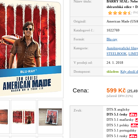
Název titulu:
BARRY SEAL: Nebes
sběratelská edice +
(6x)
Originál:
American Made (USA
Katalogové č.:
1022769
Formát:
Blu-ray
Kategorie:
Autobiografické film
STEELBOOK
,
LIMI
V prodeji od:
24. 1. 2018
Dostupnost:
skladem
Kdy zboží d
Cena:
599 Kč
(
25,49
(včetně DPH 21%)
DTS:X anglicky
Zvuk:
DTS 5.1 česky
DTS 5.1 maďarsky
DTS 5.1 polsky
DTS 5.1 portugalsk
DTS 5.1 rusky