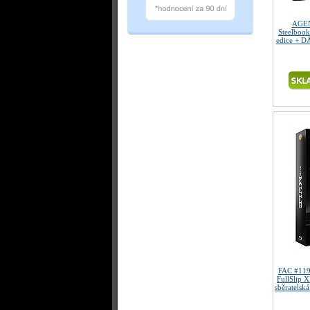
AGE
Steelbook
edice + D
FAC #119
FullSlip 
sběratelská