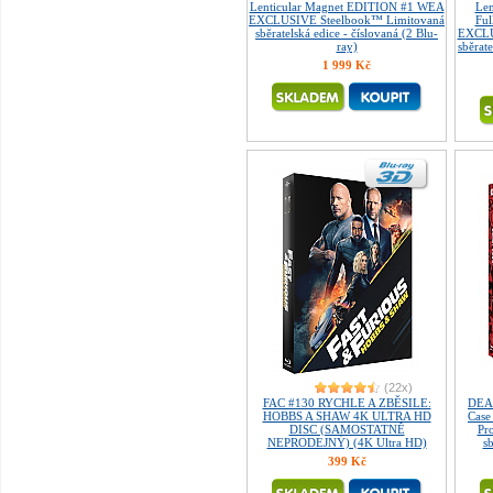
Lenticular Magnet EDITION #1 WEA
Len
EXCLUSIVE Steelbook™ Limitovaná
Fu
sběratelská edice - číslovaná (2 Blu-
EXCLU
ray)
sběrate
1 999 Kč
(22x)
FAC #130 RYCHLE A ZBĚSILE:
DEAD
HOBBS A SHAW 4K ULTRA HD
Cas
DISC (SAMOSTATNĚ
Pr
NEPRODEJNÝ) (4K Ultra HD)
sb
399 Kč