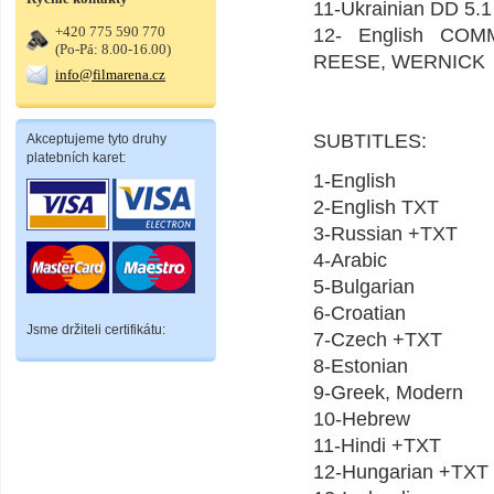
11-Ukrainian DD 5.1
+420 775 590 770
12- English COM
(Po-Pá: 8.00-16.00)
REESE, WERNICK
info@filmarena.cz
SUBTITLES:
Akceptujeme tyto druhy
platebních karet:
1-English
2-English TXT
3-Russian +TXT
4-Arabic
5-Bulgarian
6-Croatian
Jsme držiteli certifikátu:
7-Czech +TXT
8-Estonian
9-Greek, Modern
10-Hebrew
11-Hindi +TXT
12-Hungarian +TXT