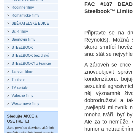
FAC #107 DEADP
Rodinné filmy
Steelbook™ Limitov
Romantické filmy
SBĚRATELSKÉ EDICE
Sci-fi filmy
Připravte se na d
Reynolds). Možná s
Sportovní filmy
skoro smrtící hově
STEELBOOK
snu: stát se nejvyh
STEELBOOK bez disků
STEELBOOKY z Francie
A zároveň se chce v
znovuobjevit správ
Taneční filmy
kondenzátoru, boju
Thrillery
sexuálně agresivních
TV seriály
něj významné život
Válečné filmy
dobrodružství a ta
Westernové filmy
„Nejlepší milovník 
mnoha tváří, byť by
Sledujte AKCE a
Ale za to nemůže. 
UŠETŘETE!
Jako první se dozvíte o akčních
humor a netradičním 
cenách a slevách, které pro vás