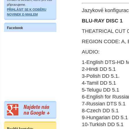
připravujeme.
Jazykové konfigurac
PŘIHLÁSIT SE K ODBĚRU
NOVINEK E-MAILEM
BLU-RAY DISC 1
Facebook
THEATRICAL CUT 0
REGION CODE: A, 
AUDIO:
1-English DTS-HD M
2-Hindi DD 5.1
3-Polish DD 5.1.
4-Tamil DD 5.1
5-Telugu DD 5.1
6-English for Russia
7-Russian DTS 5.1
8-Czech DD 5.1
9-Hungarian DD 5.1
10-Turkish DD 5.1
Rychlé kontakty