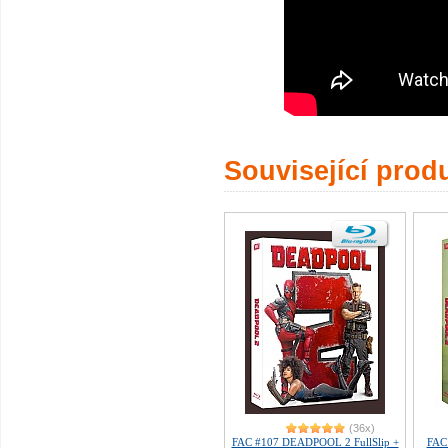
Související prod
(36x)
FAC #107 DEADPOOL 2 FullSlip +
FAC