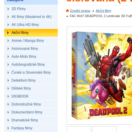
Kategorie
3D Filmy
Úvodní strana
Akční filmy
FAC #107 DEADPOOL 2 Lenticular 3D FullS
4K filmy (Mastered in 4K)
4K Ultra HD filmy
Akční filmy
Anime / Manga filmy
Animované filmy
Auto-Moto filmy
Autobiografické filmy
České a Slovenské filmy
Detektivní filmy
Dětské filmy
DIGIBOOK
Dobrodružné filmy
Dokumentární filmy
Dramatické filmy
Fantasy filmy