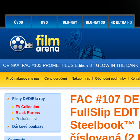
 FAC #103 PROMETHEUS Edition 3 - GLOW IN THE DARK - je právě v 
Proč nakupovat u nás
|
Ceny doručení
|
Nákupní řád
|
Obchodní podmínky
|
Konta
FAC #107 DE
Filmy DVD/Blu-ray
FA Collection
FullSlip ED
Black Barons
Příslušenství
Steelbook™ L
Dárkové poukazy
číslovaná (2 