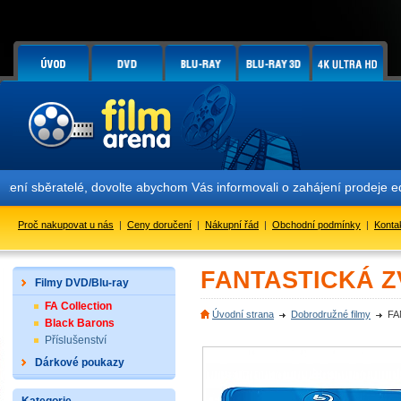
běratelé, dovolte abychom Vás informovali o zahájení prodeje edic F
Proč nakupovat u nás
|
Ceny doručení
|
Nákupní řád
|
Obchodní podmínky
|
Konta
FANTASTICKÁ ZV
Filmy DVD/Blu-ray
FA Collection
Úvodní strana
Dobrodružné filmy
FA
Black Barons
Příslušenství
Dárkové poukazy