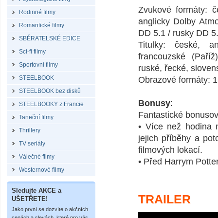
Zvukové formáty: č
Rodinné filmy
anglicky Dolby Atmo
Romantické filmy
DD 5.1 / rusky DD 5.
SBĚRATELSKÉ EDICE
Titulky: české, a
Sci-fi filmy
francouzské (Paříž)
Sportovní filmy
ruské, řecké, sloven
STEELBOOK
Obrazové formáty: 1
STEELBOOK bez disků
Bonusy
:
STEELBOOKY z Francie
Fantastické bonusov
Taneční filmy
• Více než hodina m
Thrillery
jejich příběhy a po
TV seriály
filmových lokací.
Válečné filmy
• Před Harrym Potte
Westernové filmy
Sledujte AKCE a
TRAILER
UŠETŘETE!
Jako první se dozvíte o akčních
cenách a slevách, které pro vás