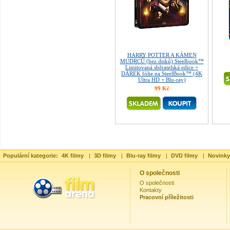
HARRY POTTER A KÁMEN
MUDRCŮ (bez disků) Steelbook™
Limitovaná sběratelská edice +
DÁREK fólie na SteelBook™ (4K
Ultra HD + Blu-ray)
99 Kč
Populární kategorie:
4K filmy
|
3D filmy
|
Blu-ray filmy
|
DVD filmy
|
Novinky
O společnosti
O společnosti
Kontakty
Pracovní příležitosti