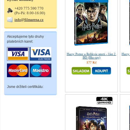
+420 775 590 770
(Po-Pá: 8.00-16.00)
info@filmarena.cz
Akceptujeme tyto druhy
platebních karet:
Harry Potter a Relikvie smrti - část 2.
Harry 
BD (Blu-ray)
177 Kč
Jsme držiteli certifikátu: