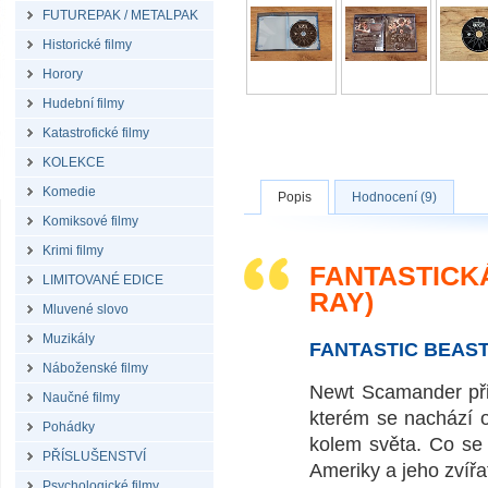
FUTUREPAK / METALPAK
Historické filmy
Horory
Hudební filmy
Katastrofické filmy
KOLEKCE
Komedie
Popis
Hodnocení (9)
Komiksové filmy
Krimi filmy
FANTASTICKÁ
LIMITOVANÉ EDICE
RAY)
Mluvené slovo
Muzikály
FANTASTIC BEAST
Náboženské filmy
Newt Scamander při
Naučné filmy
kterém se nachází o
Pohádky
kolem světa. Co se 
PŘÍSLUŠENSTVÍ
Ameriky a jeho zvířa
Psychologické filmy