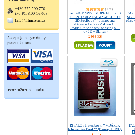
+420 775 590 770
(77x)
(Po-Pá: 8.00-16.00)
FAC #40 V SRDCI MOŘE FULLSLIP
SOLO
+ LENTIKULÁRNÍ MAGNET 3D +
Steel
info@filmarena.cz
2D Steelbook™ Limitovaná
edice
sběratelská edice - číslovaná +
DÁREK fólie na SteelBook™ (Blu-
ray 3D + Blu-ray)
2 999 Kč
Akceptujeme tyto druhy
platebních karet:
Jsme držiteli certifikátu:
RIVALOVÉ Steelbook™ + DÁREK
FAC
fólie na SteelBook™ (Blu-ray + DVD)
D
L
1 399 Kč