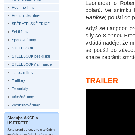
Leonarda) o Robert
Rodinné filmy
dolarů. Ve snímku
Romantické filmy
Hankse
) pouští do 
SBĚRATELSKÉ EDICE
Když se Langdon pro
Sci-fi filmy
síly se Siennou Bro
Sportovní filmy
vkládá naděje, že 
STEELBOOK
se pouští do závod
STEELBOOK bez disků
snaze zabránit smrtí
STEELBOOKY z Francie
Taneční filmy
TRAILER
Thrillery
TV seriály
Válečné filmy
Westernové filmy
Sledujte AKCE a
UŠETŘETE!
Jako první se dozvíte o akčních
cenách a slevách, které pro vás