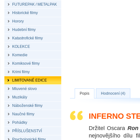
FUTUREPAK / METALPAK
Historické filmy
Horory
Hudební filmy
Katastrofické filmy
KOLEKCE
Komedie
Komiksové filmy
Krimi filmy
LIMITOVANÉ EDICE
Mluvené slovo
Popis
Hodnocení (4)
Muzikály
Náboženské filmy
INFERNO ST
Naučné filmy
Pohádky
Držitel Oscara
Ron
PŘÍSLUŠENSTVÍ
nejnovějšího dílu f
Psychologické filmy