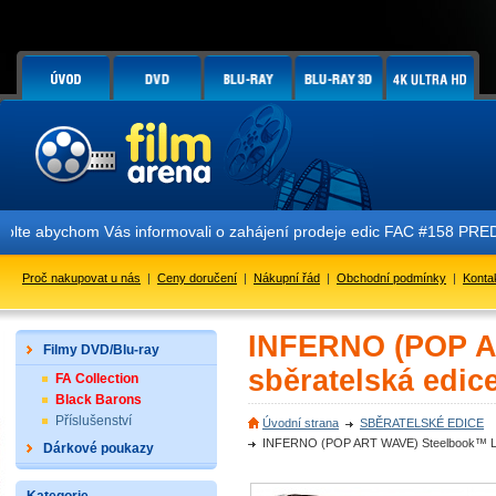
!
abychom Vás informovali o zahájení prodeje edic FAC #158 PREDATOR E
Proč nakupovat u nás
|
Ceny doručení
|
Nákupní řád
|
Obchodní podmínky
|
Konta
INFERNO (POP A
Filmy DVD/Blu-ray
sběratelská edic
FA Collection
Black Barons
Příslušenství
Úvodní strana
SBĚRATELSKÉ EDICE
INFERNO (POP ART WAVE) Steelbook™ Limi
Dárkové poukazy