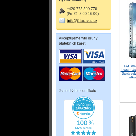
+420 775 590 770
(Po-Pá: 8.00-16.00)
info@filmarena.cz
Akceptujeme tyto druhy
platebních karet:
FAC #8
Lentikulá
Steelbook
edice
Jsme držiteli certifikátu: