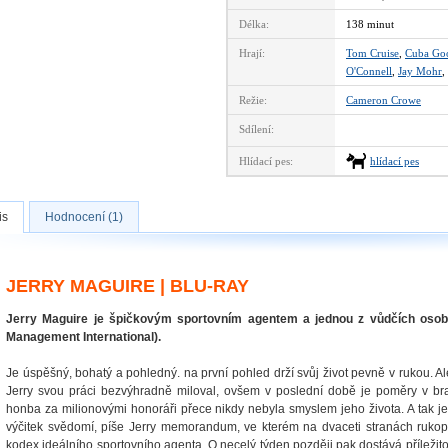
Délka:
138 minut
Hrají:
Tom Cruise
,
Cuba Goo
O'Connell
,
Jay Mohr
,
Režie:
Cameron Crowe
Sdílení:
Hlídací pes:
hlídací pes
is
Hodnocení (1)
JERRY MAGUIRE | BLU-RAY
Jerry Maguire je špičkovým sportovním agentem a jednou z vůdčích osob
Management International).
Je úspěšný, bohatý a pohledný. na první pohled drží svůj život pevně v rukou. A
Jerry svou práci bezvýhradně miloval, ovšem v poslední době je poměry v b
honba za milionovými honoráři přece nikdy nebyla smyslem jeho života. A tak j
výčitek svědomí, píše Jerry memorandum, ve kterém na dvaceti stranách rukopi
kodex ideálního sportovního agenta. O necelý týden později pak dostává příležitos