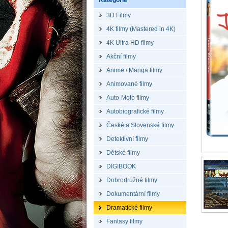
Kategorie
3D Filmy
4K filmy (Mastered in 4K)
4K Ultra HD filmy
Akční filmy
Anime / Manga filmy
Animované filmy
Auto-Moto filmy
Autobiografické filmy
České a Slovenské filmy
Detektivní filmy
Dětské filmy
DIGIBOOK
Dobrodružné filmy
Dokumentární filmy
Dramatické filmy
Fantasy filmy