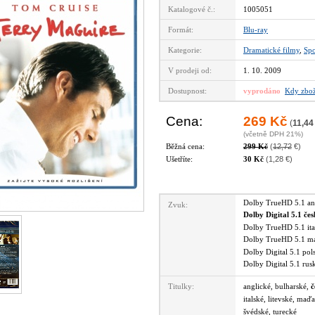
Katalogové č.:
1005051
Formát:
Blu-ray
Kategorie:
Dramatické filmy
,
Spo
V prodeji od:
1. 10. 2009
Dostupnost:
vyprodáno
Kdy zbož
Cena:
269 Kč
(
11,44
(včetně DPH 21%)
Běžná cena:
299 Kč
(
12,72
€)
Ušetříte:
30 Kč
(1,28 €)
Dolby TrueHD 5.1 a
Zvuk:
Dolby Digital 5.1 če
Dolby TrueHD 5.1 it
Dolby TrueHD 5.1 
Dolby Digital 5.1 po
Dolby Digital 5.1 ru
Titulky:
anglické, bulharské,
č
italské, litevské, maď
švédské, turecké