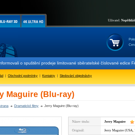
Uživatel:
Nepřihlá
Polo
Cen
nformovali o spuštění prodeje limitované sběratelské číslované edi
řád
|
Obchodní podmínky
|
Kontakty
|
Sledování objednávky
y Maguire (Blu-ray)
strana
Dramatické filmy
Jerry Maguire (Blu-ray)
Název titulu:
Jerry Maguire
Originál:
Jerry Maguire (USA,