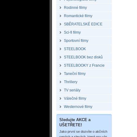
Rodinné filmy
Romantické filmy
SBĚRATELSKÉ EDICE
Sci-fi filmy
Sportovní filmy
STEELBOOK
STEELBOOK bez disků
STEELBOOKY z Francie
Taneční filmy
Thrillery
TV seriály
Válečné filmy
Westernové filmy
Sledujte AKCE a
UŠETŘETE!
Jako první se dozvíte o akčních
cenách a slevách, které pro vás