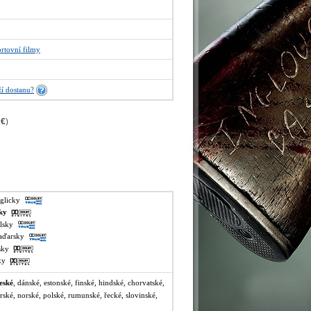
rtovní filmy
í dostanu?
 €
)
nglicky
sky
alsky
maďarsky
lsky
sky
eské
, dánské, estonské, finské, hindské, chorvatské,
arské, norské, polské, rumunské, řecké, slovinské,