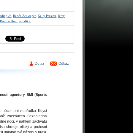
ding Jr.
,
Renée Zellweger
,
Kelly Preston
,
Jerry
Bonnie Hunt
,
a další >
Dotaz
Odkaz
ností agentury SMI (Sports
le něco není v pořádku. Kdysi
ranži znechucen. Bezohledná
edné noci, v náhlém záchvatu
su shrnuje etický a profesní
t uplatnit své názory v praxi.