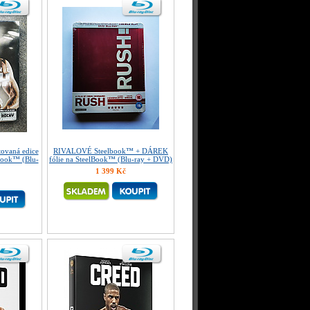
ovaná edice
RIVALOVÉ Steelbook™ + DÁREK
Book™ (Blu-
fólie na SteelBook™ (Blu-ray + DVD)
1 399 Kč