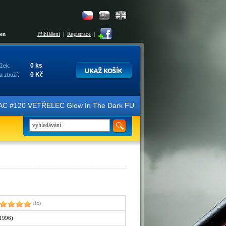
šen
Přihlášení
|
Registrace
|
0 ks
žek:
0 Kč
a zboží:
ce FAC #120 VETŘELEC Glow In The Dark FULLSLIP XL EDITION #3 4K Ult
(1x)
 1996)