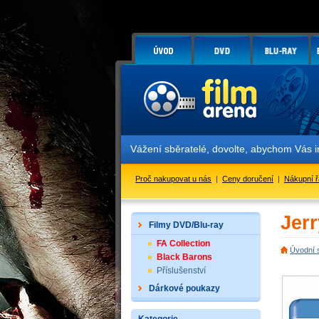
Vážení sběratelé, dovolte, abychom Vás i
Proč nakupovat u nás
|
Ceny doručení
|
Nákupní 
Jerr
Filmy DVD/Blu-ray
FA Collection
Úvodní 
Black Barons
Příslušenství
Dárkové poukazy