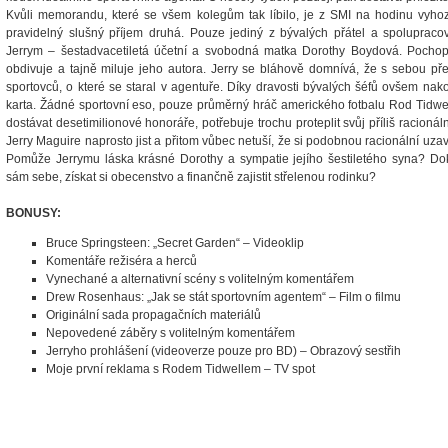
Kvůli memorandu, které se všem kolegům tak líbilo, je z SMI na hodinu vyhoz
pravidelný slušný příjem druhá. Pouze jediný z bývalých přátel a spolupraco
Jerrym – šestadvacetiletá účetní a svobodná matka Dorothy Boydová. Pocho
obdivuje a tajně miluje jeho autora. Jerry se bláhově domnívá, že s sebou př
sportovců, o které se staral v agentuře. Díky dravosti bývalých šéfů ovšem nak
karta. Žádné sportovní eso, pouze průměrný hráč amerického fotbalu Rod Tidwel
dostávat desetimilionové honoráře, potřebuje trochu proteplit svůj příliš racionáln
Jerry Maguire naprosto jist a přitom vůbec netuší, že si podobnou racionální uzavře
Pomůže Jerrymu láska krásné Dorothy a sympatie jejího šestiletého syna? Dok
sám sebe, získat si obecenstvo a finančně zajistit střelenou rodinku?
BONUSY:
Bruce Springsteen: „Secret Garden“ – Videoklip
Komentáře režiséra a herců
Vynechané a alternativní scény s volitelným komentářem
Drew Rosenhaus: „Jak se stát sportovním agentem“ – Film o filmu
Originální sada propagačních materiálů
Nepovedené záběry s volitelným komentářem
Jerryho prohlášení (videoverze pouze pro BD) – Obrazový sestřih
Moje první reklama s Rodem Tidwellem – TV spot