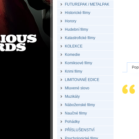
FUTUREPAK / METALPAK
Historické filmy
Horory
Hudební filmy
Katastrofické filmy
KOLEKCE
Komedie
Komiksové filmy
Pop
Krimi filmy
LIMITOVANÉ EDICE
Mluvené slovo
Muzikály
Náboženské filmy
Naučné filmy
Pohádky
PŘÍSLUŠENSTVÍ
Psychologické filmy