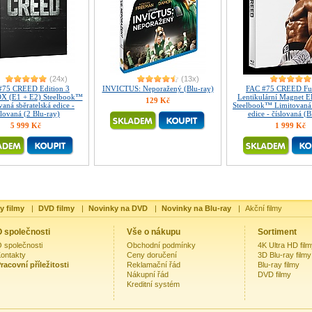
(24x)
(13x)
#75 CREED Edition 3
INVICTUS: Neporažený (Blu-ray)
FAC #75 CREED Ful
 (E1 + E2) Steelbook™
Lentikulární Magnet 
129 Kč
aná sběratelská edice -
Steelbook™ Limitovaná 
slovaná (2 Blu-ray)
edice - číslovaná (B
5 999 Kč
1 999 Kč
y filmy
|
DVD filmy
|
Novinky na DVD
|
Novinky na Blu-ray
|
Akční filmy
 společnosti
Vše o nákupu
Sortiment
 společnosti
Obchodní podmínky
4K Ultra HD fil
ontakty
Ceny doručení
3D Blu-ray filmy
racovní příležitosti
Reklamační řád
Blu-ray filmy
Nákupní řád
DVD filmy
Kreditní systém