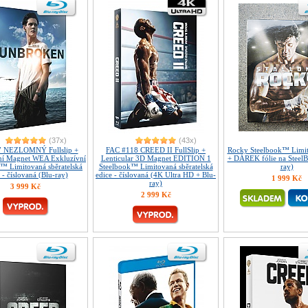
(37x)
(43x)
7 NEZLOMNÝ Fullslip +
FAC #118 CREED II FullSlip +
Rocky Steelbook™ Limit
rní Magnet WEA Exkluzívní
Lenticular 3D Magnet EDITION 1
+ DÁREK fólie na Steel
™ Limitovaná sběratelská
Steelbook™ Limitovaná sběratelská
ray)
 - číslovaná (Blu-ray)
edice - číslovaná (4K Ultra HD + Blu-
1 999 Kč
ray)
3 999 Kč
2 999 Kč