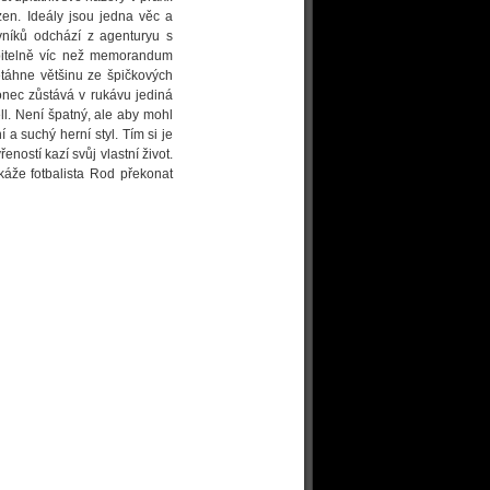
en. Ideály jsou jedna věc a
vníků odchází z agenturyu s
pitelně víc než memorandum
etáhne většinu ze špičkových
onec zůstává v rukávu jediná
l. Není špatný, ale aby mohl
í a suchý herní styl. Tím si je
ností kazí svůj vlastní život.
áže fotbalista Rod překonat