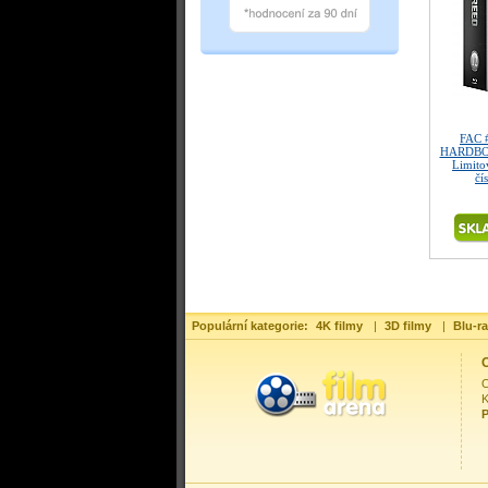
FAC 
HARDBOX
Limitov
čí
Populární kategorie:
4K filmy
|
3D filmy
|
Blu-ra
O
O
K
P