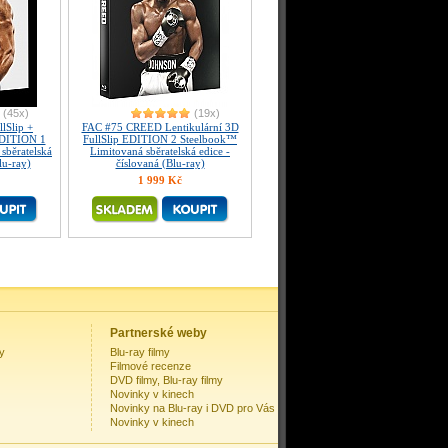
(45x)
(19x)
lSlip +
FAC #75 CREED Lentikulární 3D
EDITION 1
FullSlip EDITION 2 Steelbook™
sběratelská
Limitovaná sběratelská edice -
lu-ray)
číslovaná (Blu-ray)
1 999 Kč
Partnerské weby
my
Blu-ray filmy
Filmové recenze
DVD filmy, Blu-ray filmy
Novinky v kinech
Novinky na Blu-ray i DVD pro Vás
Novinky v kinech