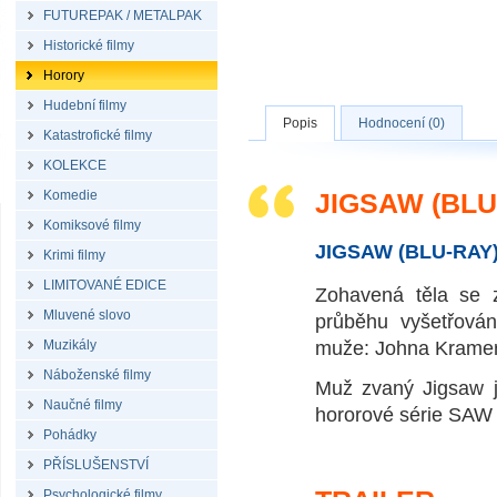
FUTUREPAK / METALPAK
Historické filmy
Horory
Hudební filmy
Popis
Hodnocení (0)
Katastrofické filmy
KOLEKCE
Komedie
JIGSAW (BLU
Komiksové filmy
JIGSAW (BLU-RAY
Krimi filmy
LIMITOVANÉ EDICE
Zohavená těla se 
Mluvené slovo
průběhu vyšetřová
Muzikály
muže: Johna Kramer
Náboženské filmy
Muž zvaný Jigsaw j
Naučné filmy
hororové série SAW j
Pohádky
PŘÍSLUŠENSTVÍ
Psychologické filmy