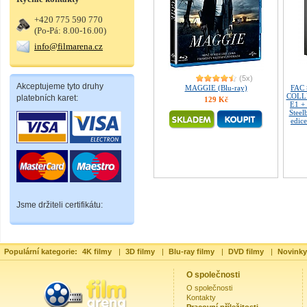
+420 775 590 770
(Po-Pá: 8.00-16.00)
info@filmarena.cz
(5x)
Akceptujeme tyto druhy
MAGGIE (Blu-ray)
FAC
COLLE
platebních karet:
129 Kč
E1 +
Steel
edice
Jsme držiteli certifikátu:
Populární kategorie:
4K filmy
|
3D filmy
|
Blu-ray filmy
|
DVD filmy
|
Novinky
O společnosti
O společnosti
Kontakty