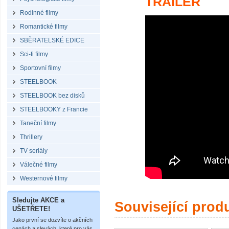
TRAILER
Rodinné filmy
Romantické filmy
SBĚRATELSKÉ EDICE
Sci-fi filmy
Sportovní filmy
STEELBOOK
STEELBOOK bez disků
STEELBOOKY z Francie
Taneční filmy
Thrillery
TV seriály
Válečné filmy
Westernové filmy
Sledujte AKCE a
Související prod
UŠETŘETE!
Jako první se dozvíte o akčních
cenách a slevách, které pro vás