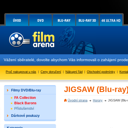
Vážení sběratelé, dovolte abychom Vás informovali o zahájení prod
Proč nakupovat u nás
|
Ceny doručení
|
Nákupní řád
|
Obchodní podmínky
|
Konta
JIGSAW (Blu-ray
Filmy DVD/Blu-ray
FA Collection
Úvodní strana
Horory
JIGSAW (Blu-
Black Barons
Příslušenství
Dárkové poukazy