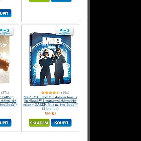
(37x)
(16x)
FullSlip
MUŽI V ČERNÉM: Globální hrozba
sběratelská
Steelbook™ Limitovaná sběratelská
 SteelBook™
edice + DÁREK fólie na SteelBook™
(2 Blu-ray)
599 Kč