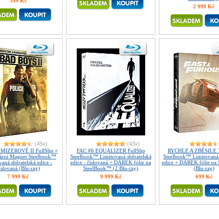
399 Kč
2 999 Kč
(45x)
(43x)
MIZEROVÉ II FullSlip +
FAC #6 EQUALIZER FullSlip
RYCHLE A ZBĚSILE 7 
lární Magnet Steelbook™
Steelbook™ Limitovaná sběratelská
Steelbook™ Limitovaná 
aná sběratelská edice -
edice - číslovaná + DÁREK fólie na
edice + DÁREK fólie na
íslovaná (Blu-ray)
SteelBook™ (2 Blu-ray)
(Blu-ray)
7 999 Kč
9 999 Kč
699 Kč