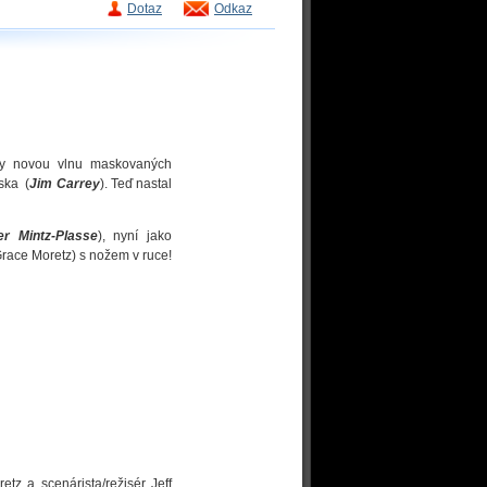
Dotaz
Odkaz
sky novou vlnu maskovaných
áska (
Jim Carrey
). Teď nastal
er Mintz-Plasse
), nyní jako
Grace Moretz) s nožem v ruce!
tz a scenárista/režisér Jeff