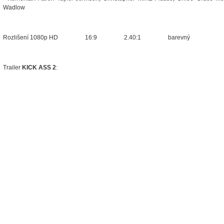
Wadlow
Rozlišení 1080p HD 16:9 2.40:1 barevný
Trailer
KICK ASS 2
: