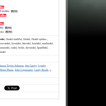
VO) polsky
y
ajsky
recky
eské
, čínské tradiční, čínské, čínské zjedno.,
horvatské, korejské, litevské, lotyšské, maďarské,
umunské, ruské, řecké, slovinské, španělské,
jinské
Aaron Taylor-Johnson
,
Jim Carrey
,
Lyndsy
Mintz-Plasse
,
John Leguizamo
,
Lindy Booth
,
a