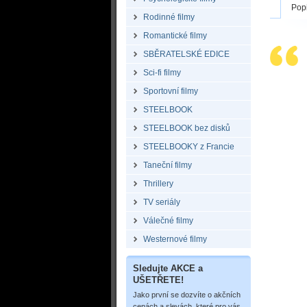
Pop
Rodinné filmy
Romantické filmy
SBĚRATELSKÉ EDICE
Sci-fi filmy
Sportovní filmy
STEELBOOK
STEELBOOK bez disků
STEELBOOKY z Francie
Taneční filmy
Thrillery
TV seriály
Válečné filmy
Westernové filmy
Sledujte AKCE a
UŠETŘETE!
Jako první se dozvíte o akčních
cenách a slevách, které pro vás