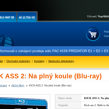
Uživatel:
Nepřihlá
Polo
Cen
formovali o zahájení prodeje edic FAC #158 PREDATOR E1 + E2 + E3 + 
řád
|
Obchodní podmínky
|
Kontakty
|
Sledování objednávky
 ASS 2: Na plný koule (Blu-ray)
strana
Akční filmy
KICK ASS 2: Na plný koule (Blu-ray)
Název titulu:
KICK ASS 2: Na pln
Originál:
Kick-ass 2: Balls to 