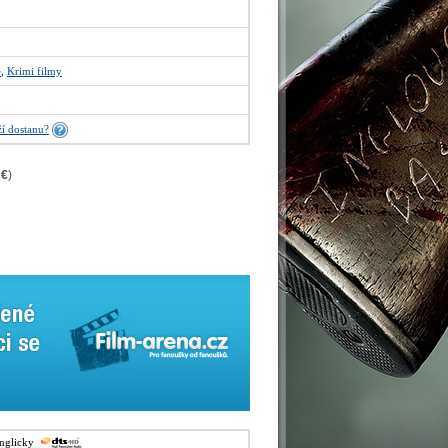
e
,
Krimi filmy
í dostanu?
 €
)
anglicky