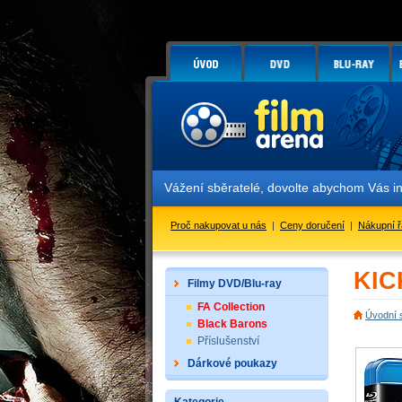
Vážení sběratelé, dovolte abychom Vás in
Proč nakupovat u nás
|
Ceny doručení
|
Nákupní 
KICK
Filmy DVD/Blu-ray
FA Collection
Úvodní 
Black Barons
Příslušenství
Dárkové poukazy