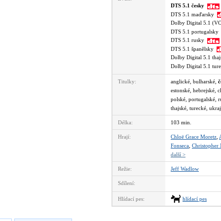
DTS 5.1 česky
DTS 5.1 maďarsky
Dolby Digital 5.1 (
DTS 5.1 portugalsk
DTS 5.1 rusky
DTS 5.1 španělsky
Dolby Digital 5.1 th
Dolby Digital 5.1 tu
Titulky:
anglické, bulharské,
č
estonské, hebrejské, c
polské, portugalské, r
thajské, turecké, ukra
Délka:
103 min.
Hrají:
Chloë Grace Moretz
,
Fonseca
,
Christopher 
další >
Režie:
Jeff Wadlow
Sdílení:
Hlídací pes:
hlídací pes