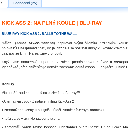
is
Hodnocení (25)
KICK ASS 2: NA PLNÝ KOULE | BLU-RAY
BLUE-RAY KICK ASS 2: BALLS TO THE WALL
Nářez (
Aaron Taylor-Johnson
) inspiroval svými šílenými hrdinskými kou
bojovníků s nespravedlností, do jejichž čela se postavil drsný Plukovník Pravdol
čas, aby se k nim Nářez znovu připojil.
Když tyhle amatérské superhrdiny začne pronásledovat Zuřivec (
Christoph
Vyjebávač , před zničením je dokáže zachránit jediná osoba – Zabijačka (Chloë 
Bonusy
:
Více než 1 hodina bonusů exkluzivně na Blu-ray™
• Alternativní úvod • Z natáčení filmu Kick-Ass 2
• Prodloužené scény • Zabijačka útočí: Natáčení scény s dodávkou
• Taťulda se vrací: Nenatočená scéna
• Komentář: Aaron Taylor-Johnson, Christopher Mintz-Plasse, Chloë Grace More