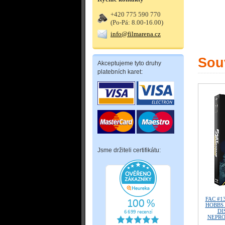
+420 775 590 770
(Po-Pá: 8.00-16.00)
info@filmarena.cz
Souv
Akceptujeme tyto druhy
platebních karet:
Jsme držiteli certifikátu:
FAC #1
HOBBS 
DI
NEPROD