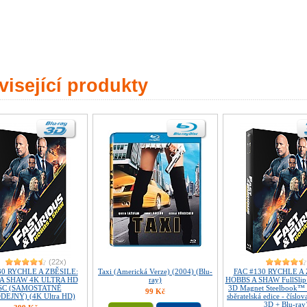
isející produkty
(22x)
30 RYCHLE A ZBĚSILE:
Taxi (Americká Verze) (2004) (Blu-
FAC #130 RYCHLE A 
A SHAW 4K ULTRA HD
ray)
HOBBS A SHAW FullSlip 
SC (SAMOSTATNĚ
3D Magnet Steelbook™ 
99 Kč
EJNÝ) (4K Ultra HD)
sběratelská edice - číslo
3D + Blu-ray