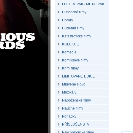
FUTUREPAK / METALPAK
Historické filmy
Horory
Hudební filmy
Katastrofické filmy
KOLEKCE
Komedie
Komiksové filmy
Krimi filmy
LIMITOVANÉ EDICE
Mluvené slovo
Muzikály
Náboženské filmy
Naučné filmy
Pohádky
PŘÍSLUŠENSTVÍ
Psychologické filmy