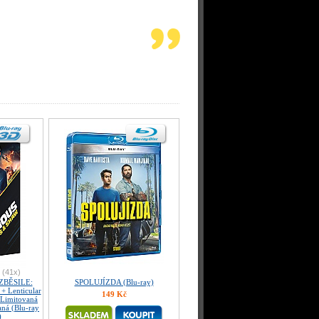
(41x)
ZBĚSILE:
SPOLUJÍZDA (Blu-ray)
+ Lenticular
149 Kč
Limitovaná
vaná (Blu-ray
)