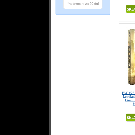
FAC #76 
Lentiku
Limitov
č