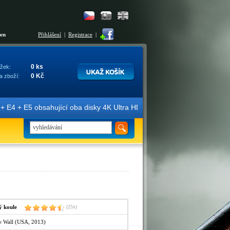
šen
Přihlášení
|
Registrace
|
0 ks
žek:
0 Kč
a zboží:
E4 + E5 obsahující oba disky 4K Ultra HD + Blu-ray 3D/2D. Edice jso
ý koule
(25x)
the Wall (USA, 2013)