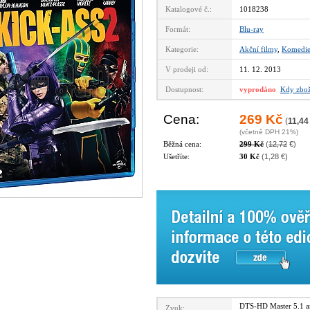
Katalogové č.:
1018238
Formát:
Blu-ray
Kategorie:
Akční filmy
,
Komedi
V prodeji od:
11. 12. 2013
Dostupnost:
vyprodáno
Kdy zbož
Cena:
269 Kč
(
11,44
(včetně DPH 21%)
Běžná cena:
299 Kč
(
12,72
€)
Ušetříte:
30 Kč
(1,28 €)
DTS-HD Master 5.1 
Zvuk: