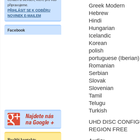
Greek Modern
připravujeme.
PŘIHLÁSIT SE K ODBĚRU
Hebrew
NOVINEK E-MAILEM
Hindi
Hungarian
Facebook
Icelandic
Korean
polish
portuguese (Iberian)
Romanian
Serbian
Slovak
Slovenian
Tamil
Telugu
Turkish
UHD DISC CONFIG
REGION FREE
Rychlé kontakty