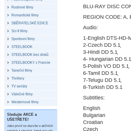
BLU-RAY DISC CO
Rodinné filmy
Romantické filmy
REGION CODE: A, 
SBĚRATELSKÉ EDICE
Audio:
Sci-fi filmy
1-English DTS-HD-M
Sportovní filmy
2-Czech DD 5.1͕
STEELBOOK
3-Hindi DD 5.1͕
STEELBOOK bez disků
4- Hungarian DD 5.1
STEELBOOKY z Francie
5-Polish VO DD 5.1͕
Taneční filmy
6-Tamil DD 5.1͕
Thrillery
7-Telugu DD 5.1͕
TV seriály
8-Turkish DD 5.1
Válečné filmy
Subtitles:
Westernové filmy
English
Sledujte AKCE a
Bulgarian
UŠETŘETE!
Croatian
Jako první se dozvíte o akčních
Czech
cenách a slevách, které pro vás