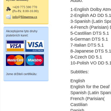
Audio:
+420 775 590 770
1-English Dolby Atm
(Po-Pá: 8.00-16.00)
2-English AD DD 5.
info@filmarena.cz
3-Spanish (Latin Sp
4-French (Parisian)
Akceptujeme tyto druhy
5-Castilian DTS 5.1
platebních karet:
6-German DTS 5.1
7-Italian DTS 5.1
8-Japanese DTS 5.
9-Czech DD 5.1
10-Polish VO DD 5.
Subtitles:
Jsme držiteli certifikátu:
English
English for the Deaf
Spanish (Latin Span
French (Parisian(
Castilian
Danish