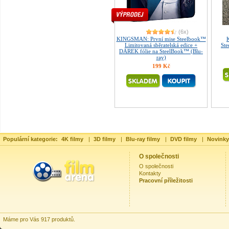
(6x)
KINGSMAN: První mise Steelbook™
Limitovaná sběratelská edice +
St
DÁREK fólie na SteelBook™ (Blu-
ray)
199 Kč
Populární kategorie:
4K filmy
|
3D filmy
|
Blu-ray filmy
|
DVD filmy
|
Novinky
O společnosti
O společnosti
Kontakty
Pracovní příležitosti
Máme pro Vás 917 produktů.