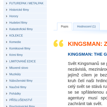
FUTUREPAK / METALPAK
Historické filmy
Horory
Hudební filmy
Popis
Hodnocení (1)
Katastrofické filmy
KOLEKCE
Komedie
KINGSMAN: Z
Komiksové filmy
KINGSMAN: THE 
Krimi filmy
LIMITOVANÉ EDICE
Svět Kingsmanů se p
Mluvené slovo
nezávislá, mezináro
Muzikály
jejímž cílem je be
kruh čelí naši hrd
Náboženské filmy
celý svět se stává r
Naučné filmy
se se spřátelenou 
Pohádky
agentury musí spo
PŘÍSLUŠENSTVÍ
zachránit tak svět.
Psychologické filmy