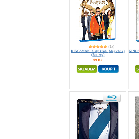
(1x)
KINGSMAN: Zlatý kruh (Magicbox)
KINGSM
(Blu-ray)
99 Kč