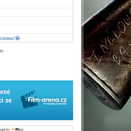
í dostanu?
 €
)
anglicky