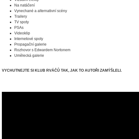
Na natáčení
Vynechané a alternativní scény
Trailery
TV spoty
PSAs
Videoklip
Internetové spoty
Propagační galerie
Rozhovor s Edwardem Nortonem
Umělecká galerie
VYCHUTNEJTE SI KLUB RVÁČŮ TAK, JAK TO AUTOŘI ZAMÝŠLELI.