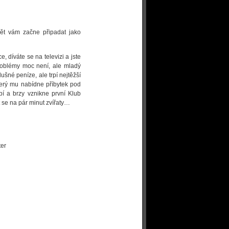
ět vám začne připadat jako
díváte se na televizi a jste
problémy moc není, ale mladý
lušné peníze, ale trpí nejtěžší
erý mu nabídne příbytek pod
í a brzy vznikne první Klub
t se na pár minut zvířaty…
ter
g