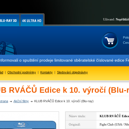
Uživatel:
Nepřihlá
Polo
Cen
ormovali o spuštění prodeje limitované sběratelské číslované edice 
řád
|
Obchodní podmínky
|
Kontakty
|
Sledování objednávky
B RVÁČŮ Edice k 10. výročí (Blu-r
strana
Akční filmy
KLUB RVÁČŮ Edice k 10. výročí (Blu-ray)
Název titulu:
KLUB RVÁČŮ Edice k
Originál:
Fight Club (USA / N