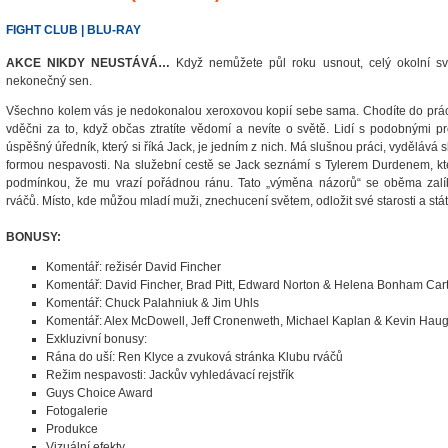
FIGHT CLUB | BLU-RAY
AKCE NIKDY NEUSTÁVÁ…
Když nemůžete půl roku usnout, celý okolní sv
nekonečný sen.
Všechno kolem vás je nedokonalou xeroxovou kopií sebe sama. Chodíte do práce, 
vděčni za to, když občas ztratíte vědomí a nevíte o světě. Lidí s podobnými 
úspěšný úředník, který si říká Jack, je jedním z nich. Má slušnou práci, vydělává s
formou nespavosti. Na služební cestě se Jack seznámí s Tylerem Durdenem, kt
podmínkou, že mu vrazí pořádnou ránu. Tato „výměna názorů“ se oběma zalíb
rváčů. Místo, kde můžou mladí muži, znechucení světem, odložit své starosti a stá
BONUSY:
Komentář: režisér David Fincher
Komentář: David Fincher, Brad Pitt, Edward Norton & Helena Bonham Car
Komentář: Chuck Palahniuk & Jim Uhls
Komentář: Alex McDowell, Jeff Cronenweth, Michael Kaplan & Kevin Hau
Exkluzivní bonusy:
Rána do uší: Ren Klyce a zvuková stránka Klubu rváčů
Režim nespavosti: Jackův vyhledávací rejstřík
Guys Choice Award
Fotogalerie
Produkce
Vizuální efekty