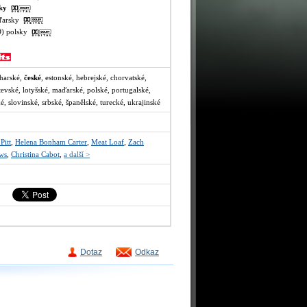
sky
aďarsky
VO) polsky
lharské,
české
, estonské, hebrejské, chorvatské,
itevské, lotyšské, maďarské, polské, portugalské,
, slovinské, srbské, španělské, turecké, ukrajinské
Pitt
,
Helena Bonham Carter
,
Meat Loaf
,
Zach
ws
,
Christina Cabot
,
a další >
Dotaz
Odkaz