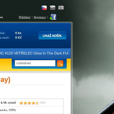
šen
Přihlášení
|
Registrace
|
0 ks
žek:
0 Kč
a zboží:
FAC #120 VETŘELEC Glow In The Dark FULLSLIP XL EDITION #3 4K Ultra
ay)
 10. výročí
(26x)
ěmecko, 1999)