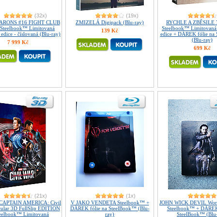
(32x)
(19x)
ARONS #16 FIGHT CLUB
ZMIZELÁ Digipack (Blu-ray)
RYCHLE A ZBĚSILE 7 
p Steelbook™ Limitovaná
Steelbook™ Limitovaná 
139 Kč
 edice - číslovaná (Blu-ray)
edice + DÁREK fólie na
(Blu-ray)
7 999 Kč
699 Kč
(21x)
(1x)
CAPTAIN AMERICA: Civil
V JAKO VENDETA Steelbook™ +
JOHN WICK DEVIL Worl
cular 3D FullSlip EDITION
DÁREK fólie na SteelBook™ (Blu-
Steelbook™ + DÁREK 
eelbook™ Limitovaná
ray)
SteelBook™ (Blu