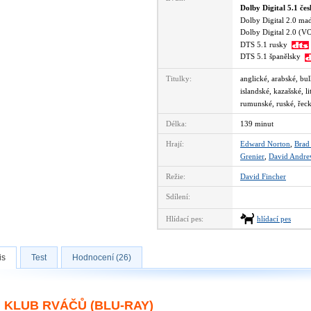
Dolby Digital 5.1 če
Dolby Digital 2.0 m
Dolby Digital 2.0 (
DTS 5.1 rusky
DTS 5.1 španělsky
Titulky:
anglické, arabské, bu
islandské, kazašské, l
rumunské, ruské, řecké
Délka:
139 minut
Hrají:
Edward Norton
,
Brad 
Grenier
,
David Andre
Režie:
David Fincher
Sdílení:
Hlídací pes:
hlídací pes
is
Test
Hodnocení (26)
KLUB RVÁČŮ (BLU-RAY)