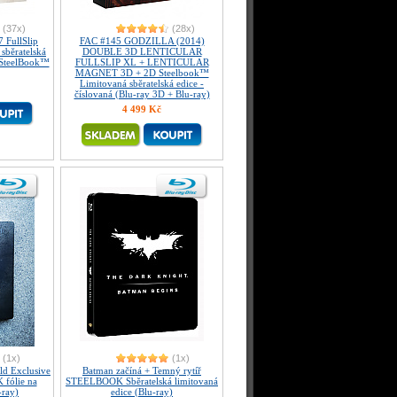
(37x)
(28x)
FullSlip
FAC #145 GODZILLA (2014)
sběratelská
DOUBLE 3D LENTICULAR
 SteelBook™
FULLSLIP XL + LENTICULAR
MAGNET 3D + 2D Steelbook™
Limitovaná sběratelská edice -
číslovaná (Blu-ray 3D + Blu-ray)
4 499 Kč
(1x)
(1x)
d Exclusive
Batman začíná + Temný rytíř
fólie na
STEELBOOK Sběratelská limitovaná
-ray)
edice (Blu-ray)