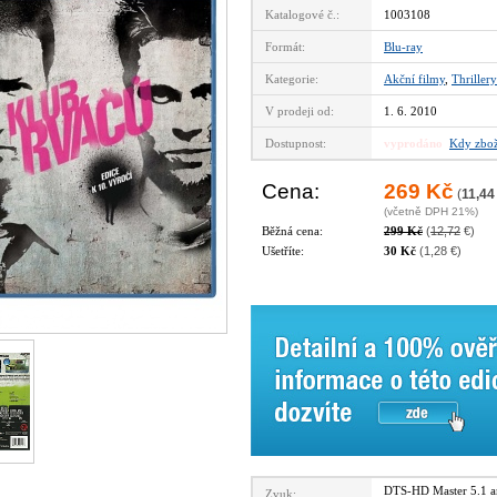
Katalogové č.:
1003108
Formát:
Blu-ray
Kategorie:
Akční filmy
,
Thrillery
V prodeji od:
1. 6. 2010
Dostupnost:
vyprodáno
Kdy zbož
Cena:
269 Kč
(
11,44
(včetně DPH 21%)
Běžná cena:
299 Kč
(
12,72
€)
Ušetříte:
30 Kč
(1,28 €)
DTS-HD Master 5.1 
Zvuk: