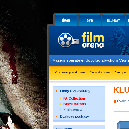
Vážení sběratelé, dovolte, abychom Vás inf
Proč nakupovat u nás
|
Ceny doručení
|
Nákupní 
KLU
Filmy DVD/Blu-ray
FA Collection
Úvodní 
Black Barons
Příslušenství
Dárkové poukazy