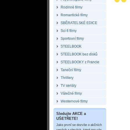
Rodinné filmy
Romantické filmy
SBĚRATELSKÉ EDICE
Sci-fi filmy
Sportovní filmy
STEELBOOK
STEELBOOK bez disků
STEELBOOKY z Francie
Taneční filmy
Thrillery
TV seriály
Válečné filmy
Westernové filmy
Sledujte AKCE a
UŠETŘETE!
Jako první se dozvíte o akčních
cenách a slevách, které pro vás