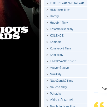
FUTUREPAK / METALPAK
Historické filmy
Horory
Hudební filmy
Katastrofické filmy
KOLEKCE
Komedie
Komiksové filmy
Krimi filmy
LIMITOVANÉ EDICE
Mluvené slovo
Muzikály
Náboženské filmy
Naučné filmy
Pop
Pohádky
PŘÍSLUŠENSTVÍ
Psychologické filmy