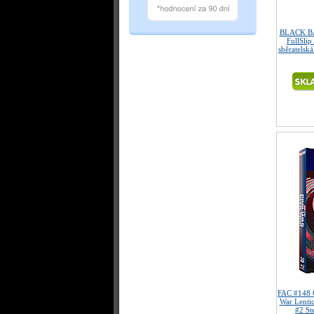
BLACK B
FullSli
sběratelská
FAC #148 
War Lenti
#2 St