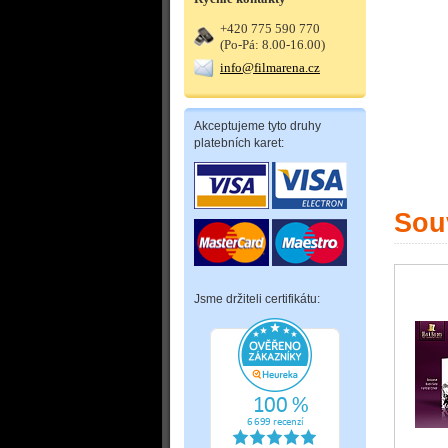
+420 775 590 770
(Po-Pá: 8.00-16.00)
info@filmarena.cz
Akceptujeme tyto druhy
platebních karet:
Souv
Jsme držiteli certifikátu: