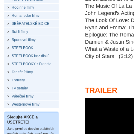
The Music Of La La 
Rodinné filmy
John Legend's Actin
Romantické filmy
The Look Of Love: D
SBĚRATELSKÉ EDICE
Ryan and Emma: Thi
Sci-fi filmy
Epilogue: The Roma
Sportovní filmy
Damien & Justin Si
STEELBOOK
What a Waste of a L
City of Stars (3:12)
STEELBOOK bez disků
STEELBOOKY z Francie
Taneční filmy
Thrillery
TRAILER
TV seriály
Válečné filmy
Westernové filmy
Sledujte AKCE a
UŠETŘETE!
Jako první se dozvíte o akčních
cenách a slevách, které pro vás