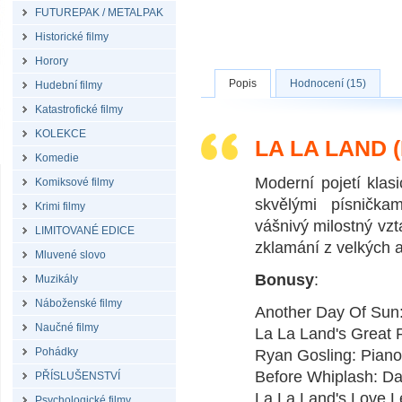
FUTUREPAK / METALPAK
Historické filmy
Horory
Popis
Hodnocení (15)
Hudební filmy
Katastrofické filmy
KOLEKCE
LA LA LAND 
Komedie
Moderní pojetí kla
Komiksové filmy
skvělými písničkam
Krimi filmy
vášnivý milostný vzt
LIMITOVANÉ EDICE
zklamání z velkých 
Mluvené slovo
Bonusy
:
Muzikály
Náboženské filmy
Another Day Of Sun
Naučné filmy
La La Land's Great P
Pohádky
Ryan Gosling: Piano
Before Whiplash: Da
PŘÍSLUŠENSTVÍ
La La Land's Love Le
Psychologické filmy