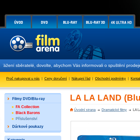
 sběratelé, dovolte, abychom Vás informovali o spuštění prodeje li
Proč nakupovat u nás
|
Ceny doručení
|
Nákupní řád
|
Obchodní podmínky
|
Konta
LA LA LAND (Blu
Filmy DVD/Blu-ray
FA Collection
Úvodní strana
Dramatické filmy
LA L
Black Barons
Příslušenství
Dárkové poukazy