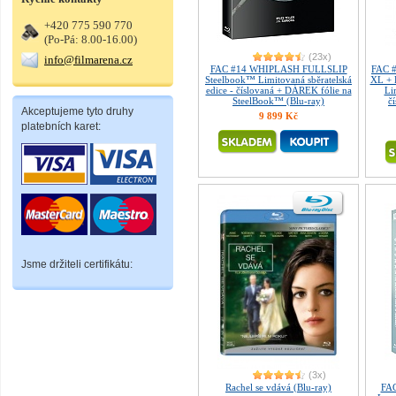
+420 775 590 770
(Po-Pá: 8.00-16.00)
(23x)
info@filmarena.cz
FAC #14 WHIPLASH FULLSLIP
FAC 
Steelbook™ Limitovaná sběratelská
XL + 
edice - číslovaná + DÁREK fólie na
Li
SteelBook™ (Blu-ray)
č
Akceptujeme tyto druhy
9 899 Kč
platebních karet:
Jsme držiteli certifikátu:
(3x)
Rachel se vdává (Blu-ray)
FAC