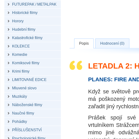
FUTUREPAK / METALPAK
Historické filmy
Horory
Hudební filmy
Katastrofické filmy
Popis
Hodnocení (0)
KOLEKCE
Komedie
Komiksové filmy
LETADLA 2: 
Krimi filmy
PLANES: FIRE AN
LIMITOVANÉ EDICE
Mluvené slovo
Když se světově pr
Muzikály
má poškozený moto
Náboženské filmy
zařadit jiný rychlos
Naučné filmy
Prášek spojí své
Pohádky
vrtulníkem Strážcem
PŘÍSLUŠENSTVÍ
mimo jiné odvážná 
Psychologické filmy