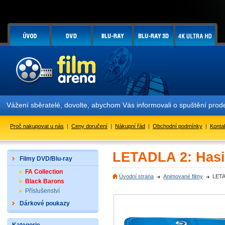
Vážení sběratelé, dovolte, abychom Vás informovali o spuštění pr
Proč nakupovat u nás
|
Ceny doručení
|
Nákupní řád
|
Obchodní podmínky
|
Konta
LETADLA 2: Hasič
Filmy DVD/Blu-ray
FA Collection
Úvodní strana
Animované filmy
LETA
Black Barons
Příslušenství
Dárkové poukazy