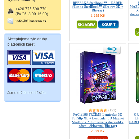
REBELKA Steelbook™ + DÁREK
fólie na SteelBook™ (Blu-ray 3D +
MAZLÍ
+420 775 590 770
Blu-ray)
X
(Po-Pá: 8.00-16.00)
sběrat
1 299 Kč
info@filmarena.cz
Akceptujeme tyto druhy
platebních karet:
Jsme držiteli certifikátu:
(12x)
FAC #166 FRČÍME Lenticular 3D
GR
FullSlip XL + Lenticular 3D Magnet
Lim
Steelbook™ Limitovaná sběratelská
DÁREK 
edice - číslovaná (Blu-ray)
2 999 Kč