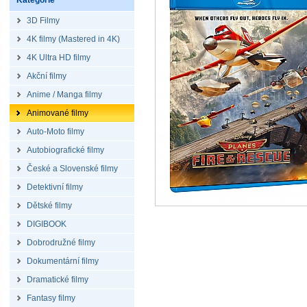
Kategorie
3D Filmy
4K filmy (Mastered in 4K)
4K Ultra HD filmy
Akční filmy
Anime / Manga filmy
Animované filmy
Auto-Moto filmy
Autobiografické filmy
České a Slovenské filmy
Detektivní filmy
Dětské filmy
DIGIBOOK
Dobrodružné filmy
Dokumentární filmy
Dramatické filmy
Fantasy filmy