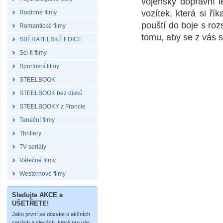
vojenský dopravní l
vozítek, která si ř
Rodinné filmy
pouští do boje s roz
Romantické filmy
tomu, aby se z vás s
SBĚRATELSKÉ EDICE
Sci-fi filmy
Sportovní filmy
STEELBOOK
STEELBOOK bez disků
STEELBOOKY z Francie
Taneční filmy
Thrillery
TV seriály
Válečné filmy
Westernové filmy
Sledujte AKCE a
UŠETŘETE!
Jako první se dozvíte o akčních
cenách a slevách, které pro vás