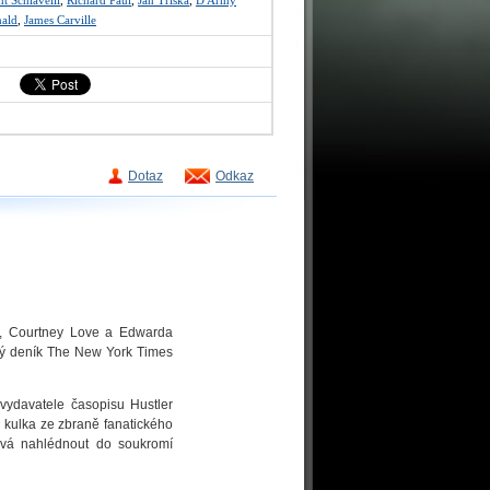
t Schiavelli
,
Richard Paul
,
Jan Tříska
,
D'Army
ald
,
James Carville
Dotaz
Odkaz
a, Courtney Love a Edwarda
erý deník The New York Times
 vydavatele časopisu Hustler
o kulka ze zbraně fanatického
dává nahlédnout do soukromí