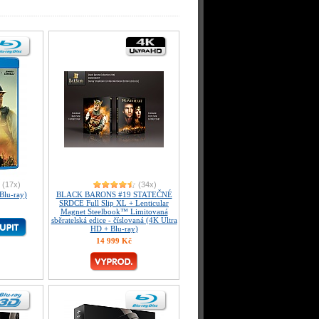
(17x)
(34x)
lu-ray)
BLACK BARONS #19 STATEČNÉ
SRDCE Full Slip XL + Lenticular
Magnet Steelbook™ Limitovaná
sběratelská edice - číslovaná (4K Ultra
HD + Blu-ray)
14 999 Kč