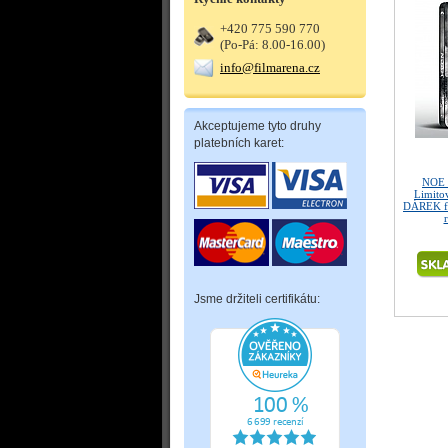
+420 775 590 770
(Po-Pá: 8.00-16.00)
info@filmarena.cz
Akceptujeme tyto druhy
platebních karet:
NOE 
Limitov
DÁREK fó
Jsme držiteli certifikátu: