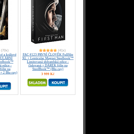
(70x)
(41x)
 a králové
FAC #123 PRVNÍ ČLOVĚK FullSlip
KULÁRNÍ
XL + Lenticular Magnet Steelbook™
eelbook™
Limitovaná sběratelská edice -
á edice -
číslovaná + DÁREK fólie na
ólie na
SteelBook™ (Blu-ray)
+ 2 Blu-ray)
3 999 Kč