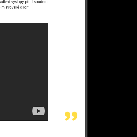
kativní výstupy před soudem.
 mistrovské dílo!".