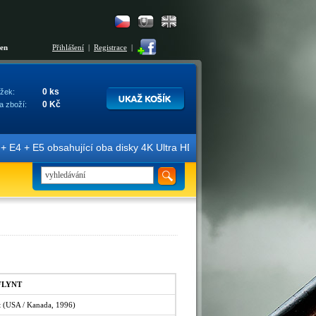
šen
Přihlášení
|
Registrace
|
0 ks
žek:
0 Kč
a zboží:
E4 + E5 obsahující oba disky 4K Ultra HD + Blu-ray 3D/2D. Edice jso
 FLYNT
nt (USA / Kanada, 1996)