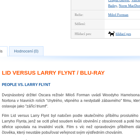
Crispin Glover
,
Vincen
Bailey
,
Norm MacDon
Režie:
Miloš Forman
Sdílení:
Hlídací pes:
hlídací pes
is
Hodnocení (0)
LID VERSUS LARRY FLYNT / BLU-RAY
PEOPLE VS. LARRY FLYNT
Dvojnásobný držitel Oscara režisér Miloš Forman uvádí Woodyho Harrelson
Nortona v hlavních rolích "chytrého, vtipného a nestydatě zábavného" filmu, kt
oslavuje jako "zářící triumf".
Film Lid versus Larry Flynt byl natočen podle skutečného příběhu proslulého
Larryho Flynta, jenž se ocitl před soudem kvůli obvinění z obscénnosti a poté h
střelce upoutala na invalidní vozík. Film s víc než opravdovým příběhem 
člověka, který neustále pobuřoval veřejnost svým výstředním chováním.