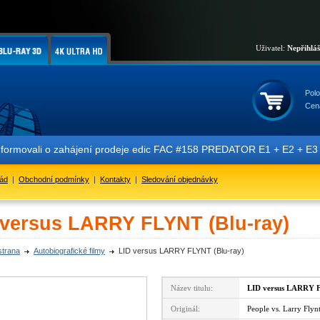
Uživatel:
Nepřihlá
Polo
Cen
nformovali o zahájení prodeje edic FAC #158 PREDATOR E1 + E2 + E3 + 
řád
|
Obchodní podmínky
|
Kontakty
|
Sledování objednávky
 versus LARRY FLYNT (Blu-ray)
strana
Autobiografické filmy
LID versus LARRY FLYNT (Blu-ray)
Název titulu:
LID versus LARRY
Originál:
People vs. Larry Fly