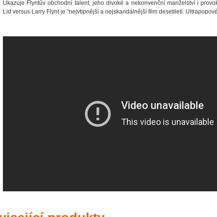
Ukazuje Flyntův obchodní talent, jeho divoké a nekonvenční manželství i provo
Lid versus Larry Flynt je "nejvtipnější a nejskandálnější film desetiletí. Ultrapopové