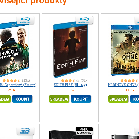
isející produkty
(13x)
(31x)
: Neporažený (Blu-ray)
EDITH PIAF (Blu-ray)
HRDINOVÉ OHNĚ (B
129 Kč
99 Kč
119 Kč