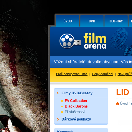
Vážení sběratelé, dovolte abychom Vás i
Proč nakupovat u nás
|
Ceny doručení
|
Nákupní 
LID
Filmy DVD/Blu-ray
FA Collection
Úvodní 
Black Barons
Příslušenství
Dárkové poukazy