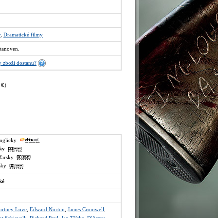
y
,
Dramatické filmy
tanoven.
 zboží dostanu?
 €
)
anglicky
sky
aďarsky
lsky
ké
urtney Love
,
Edward Norton
,
James Cromwell
,