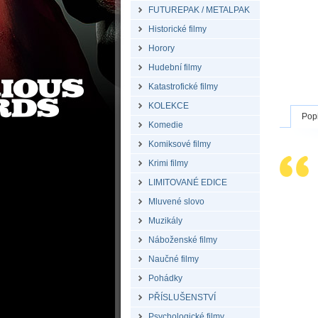
FUTUREPAK / METALPAK
Historické filmy
Horory
Hudební filmy
Katastrofické filmy
KOLEKCE
Pop
Komedie
Komiksové filmy
Krimi filmy
LIMITOVANÉ EDICE
Mluvené slovo
Muzikály
Náboženské filmy
Naučné filmy
Pohádky
PŘÍSLUŠENSTVÍ
Psychologické filmy