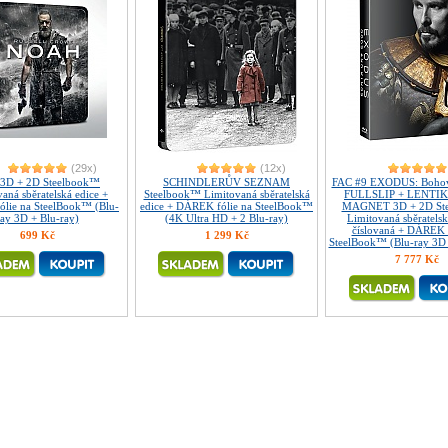
(29x)
(12x)
3D + 2D Steelbook™
SCHINDLERŮV SEZNAM
FAC #9 EXODUS: Bohové
aná sběratelská edice +
Steelbook™ Limitovaná sběratelská
FULLSLIP + LENTI
lie na SteelBook™ (Blu-
edice + DÁREK fólie na SteelBook™
MAGNET 3D + 2D St
ray 3D + Blu-ray)
(4K Ultra HD + 2 Blu-ray)
Limitovaná sběratelsk
číslovaná + DÁREK f
699 Kč
1 299 Kč
SteelBook™ (Blu-ray 3D 
7 777 Kč