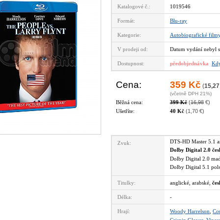
Katalogové č.:
1019546
Formát:
Blu-ray
Kategorie:
Autobiografické film
V prodeji od:
Datum vydání nebyl s
Dostupnost:
předobjednávka
Kdy
Cena:
359 Kč
(
15,27
(včetně DPH 21%)
Běžná cena:
399 Kč
(
16,98
€)
Ušetříte:
40 Kč
(1,70 €)
DTS-HD Master 5.1 
Zvuk:
Dolby Digital 2.0 če
Dolby Digital 2.0 m
Dolby Digital 5.1 po
Titulky:
anglické, arabské,
čes
Délka:
-
Hrají:
Woody Harrelson
,
Co