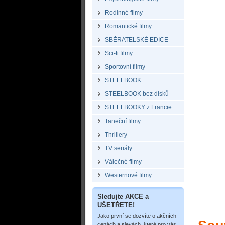
Rodinné filmy
Romantické filmy
SBĚRATELSKÉ EDICE
Sci-fi filmy
Sportovní filmy
STEELBOOK
STEELBOOK bez disků
STEELBOOKY z Francie
Taneční filmy
Thrillery
TV seriály
Válečné filmy
Westernové filmy
Sledujte AKCE a
UŠETŘETE!
Jako první se dozvíte o akčních
cenách a slevách, které pro vás