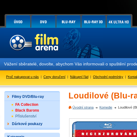
Vážení sběratelé, dovolte, abychom Vás informovali o spuštění pr
Proč nakupovat u nás
|
Ceny doručení
|
Nákupní řád
|
Obchodní podmínky
|
Konta
Loudilové (Blu-r
Filmy DVD/Blu-ray
FA Collection
Úvodní strana
Komedie
Loudilové (B
Black Barons
Příslušenství
Dárkové poukazy