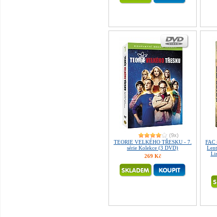
(9x)
TEORIE VELKÉHO TŘESKU - 7.
FAC 
série Kolekce (3 DVD)
Lent
Li
269 Kč