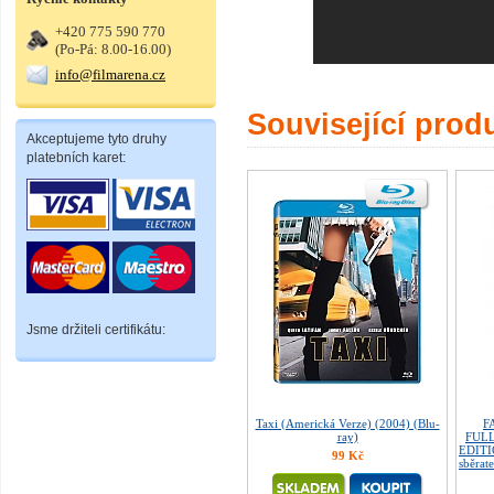
+420 775 590 770
(Po-Pá: 8.00-16.00)
info@filmarena.cz
Související prod
Akceptujeme tyto druhy
platebních karet:
Jsme držiteli certifikátu:
Taxi (Americká Verze) (2004) (Blu-
F
ray)
FULL
EDITI
99 Kč
sběrate