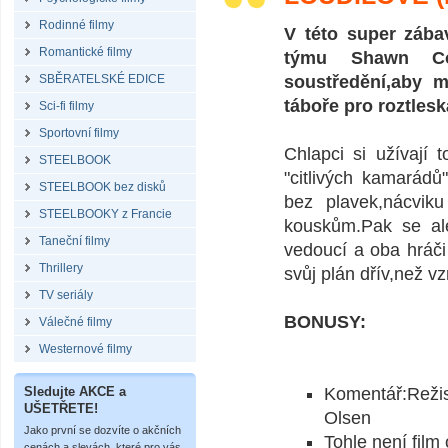
Rodinné filmy
V této super zába
Romantické filmy
týmu Shawn Co
SBĚRATELSKÉ EDICE
soustředění,aby m
táboře pro roztles
Sci-fi filmy
Sportovní filmy
Chlapci si užívají 
STEELBOOK
"citlivých kamarád
STEELBOOK bez disků
bez plavek,nácvik
STEELBOOKY z Francie
kouskům.Pak se ale
Taneční filmy
vedoucí a oba hráči
Thrillery
svůj plán dřív,než v
TV seriály
BONUSY:
Válečné filmy
Westernové filmy
Sledujte AKCE a
Komentář:Reži
UŠETŘETE!
Olsen
Jako první se dozvíte o akčních
Tohle není film
cenách a slevách, které pro vás