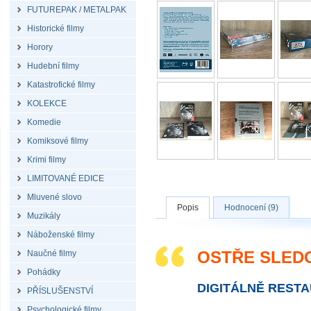
FUTUREPAK / METALPAK
Historické filmy
Horory
Hudební filmy
Katastrofické filmy
KOLEKCE
Komedie
Komiksové filmy
Krimi filmy
LIMITOVANÉ EDICE
Mluvené slovo
Popis
Hodnocení (9)
Muzikály
Náboženské filmy
OSTŘE SLEDO
Naučné filmy
Pohádky
DIGITÁLNĚ REST
PŘÍSLUŠENSTVÍ
Psychologické filmy