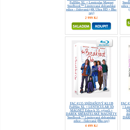
FullSlip XL + Lenticular Magnet
Steel
Steelbook™ Limitovaná sběratelská
edice
edice - číslovaná (4K Ultra HD + Blu-
(
ray)
2 999 Kč
FAC #135 SNÍDAŇOVÝ KLUB
FAC #
FullSlip XL + LENTICULAR 3D
+ Len
MAGNET Edice k 35. výročí +
WE
DÁREK SBĚRATELSKÉ MAGNETY
sb
Steelbook™ Limitovaná sběratelská
DÁRE
edice - číslovaná (Blu-ray)
4 499 Kč