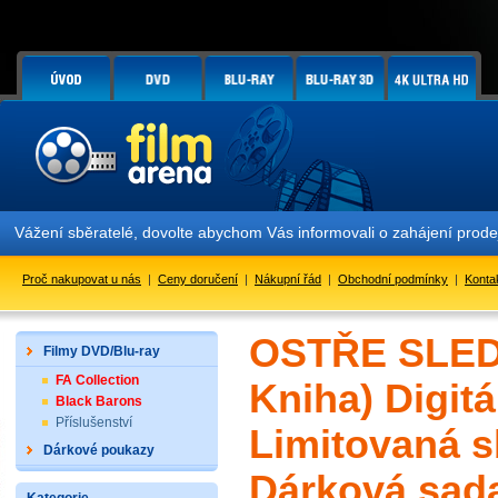
Vážení sběratelé, dovolte abychom Vás informovali o zahájení prodeje
Proč nakupovat u nás
|
Ceny doručení
|
Nákupní řád
|
Obchodní podmínky
|
Konta
OSTŘE SLED
Filmy DVD/Blu-ray
FA Collection
Kniha) Digit
Black Barons
Příslušenství
Limitovaná s
Dárkové poukazy
Dárková sada