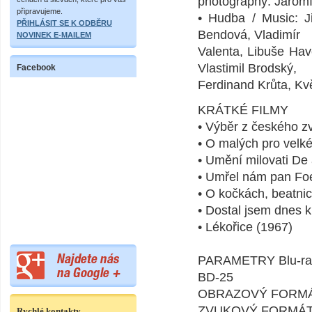
photography: Jaromí
připravujeme.
• Hudba / Music: Ji
PŘIHLÁSIT SE K ODBĚRU
Bendová, Vladimír
NOVINEK E-MAILEM
Valenta, Libuše Hav
Vlastimil Brodský,
Facebook
Ferdinand Krůta, Kv
KRÁTKÉ FILMY
• Výběr z českého z
• O malých pro velk
• Umění milovati De 
• Umřel nám pan Foe
• O kočkách, beatnic
• Dostal jsem dnes k
• Lékořice (1967)
PARAMETRY Blu-ra
BD-25
OBRAZOVÝ FORMÁT 
ZVUKOVÝ FORMÁT 
Rychlé kontakty