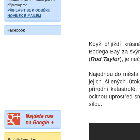
připravujeme.
PŘIHLÁSIT SE K ODBĚRU
NOVINEK E-MAILEM
Facebook
Když přijíždí krás
Bodega Bay za svým
(
Rod Taylor
), je n
Najednou do města v
jejich šílených úto
přírodní katastrofě
ocitnou uprostřed s
sílou.
Rychlé kontakty