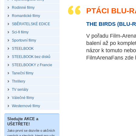
Rodinné filmy
PTÁCI BLU-R
Romantické filmy
THE BIRDS (BLU-R
SBĚRATELSKÉ EDICE
Sci-fi filmy
V pořadu Film-Arena
Sportovní filmy
balení až po komple
STEELBOOK
názor k tomuto nebo
STEELBOOK bez disků
FilmArenaFans zde 
STEELBOOKY z Francie
Taneční filmy
Thrillery
TV seriály
Válečné filmy
Westernové filmy
Sledujte AKCE a
UŠETŘETE!
Jako první se dozvíte o akčních
cenách a slevách, které pro vás