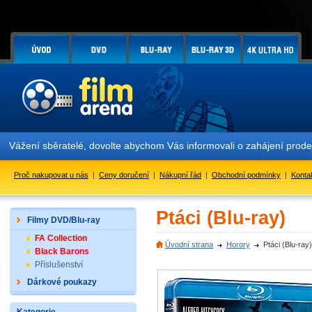
ení sběratelé, dovolte abychom Vás informovali o zahájení prodeje ed
Proč nakupovat u nás
|
Ceny doručení
|
Nákupní řád
|
Obchodní podmínky
|
Konta
Ptáci (Blu-ray)
Filmy DVD/Blu-ray
FA Collection
Úvodní strana
Horory
Ptáci (Blu-ray)
Black Barons
Příslušenství
Dárkové poukazy