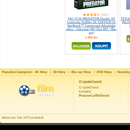
(11x)
FAC #158 PREDÁTOR Double 3D
TEXA
Lenticular FullSlip XL EDITION #2
PILO
Steelbook™ Limitovaná sběratelská
edice - číslovaná (4K Ultra HD + Blu-
ray)
3 999 Kč
Populární kategorie:
4K filmy
|
3D filmy
|
Blu-ray filmy
|
DVD filmy
|
Novinky
O společnosti
O společnosti
Kontakty
Pracovní příležitosti
Máme pro Vás 1075 produktů.