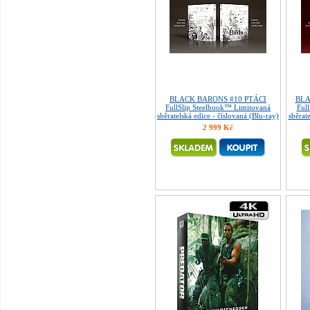
BLACK BARONS #10 PTÁCI
BLA
FullSlip Steelbook™ Limitovaná
Ful
sběratelská edice - číslovaná (Blu-ray)
sběrat
2 999 Kč