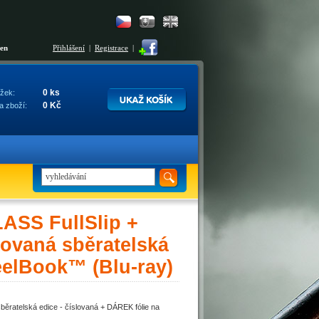
šen
Přihlášení
|
Registrace
|
0 ks
žek:
0 Kč
a zboží:
SS FullSlip +
ovaná sběratelská
eelBook™ (Blu-ray)
ratelská edice - číslovaná + DÁREK fólie na