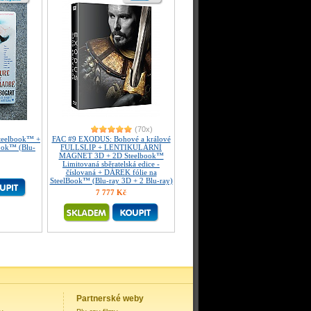
(70x)
Steelbook™ +
FAC #9 EXODUS: Bohové a králové
ook™ (Blu-
FULLSLIP + LENTIKULÁRNÍ
MAGNET 3D + 2D Steelbook™
Limitovaná sběratelská edice -
číslovaná + DÁREK fólie na
SteelBook™ (Blu-ray 3D + 2 Blu-ray)
7 777 Kč
Partnerské weby