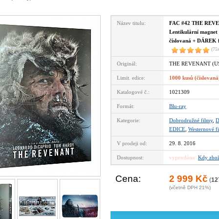
Název titulu:
FAC #42 THE REVE
Lentikulární magnet 
číslovaná + DÁREK f
(75
Originál:
THE REVENANT (US
Limit. edice:
1000 kusů (číslovaná
Katalogové č.:
1021309
Formát:
Blu-ray
Kategorie:
Dobrodružné filmy
,
D
EDICE
,
Westernové f
V prodeji od:
29. 8. 2016
Dostupnost:
vyprodáno
Kdy zbož
Cena:
2 999 Kč
(
12
(včetně DPH 21%)