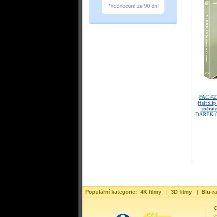
FAC #2
HalfSli
sběrate
DÁREK fó
Populární kategorie:
4K filmy
|
3D filmy
|
Blu-ra
O