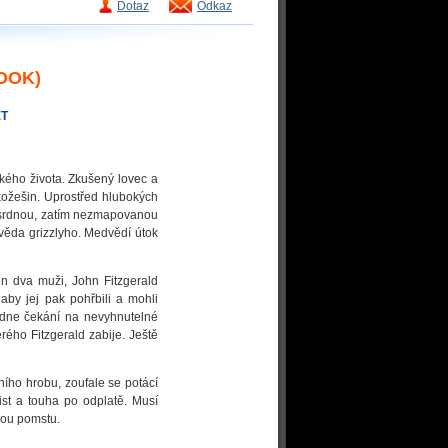
Dotaz
Odkaz
OOK)
ET
ského života. Zkušený lovec a
kožešin. Uprostřed hlubokých
osrdnou, zatím nezmapovanou
věda grizzlyho. Medvědí útok
n dva muži, John Fitzgerald
 aby jej pak pohřbili a mohli
hodne čekání na nevyhnutelné
rého Fitzgerald zabije. Ještě
ího hrobu, zoufale se potácí
vist a touha po odplatě. Musí
vou pomstu.