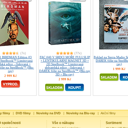
(7x)
(77x)
1 BIRDMAN Edition #3
FAC #40 V SRDCI MOŘE FULLSLIP
Poklad na Sierra Madre 
p Steelbook™ Limitovaná
+ LENTIKULÁRNÍ MAGNET 3D +
DÁREK fólie na SteelB
lská edice - číslovaná +
2D Steelbook™ Limitovaná
ray)
lie na SteelBook™ (Blu-
sběratelská edice - číslovaná +
1 999 Kč
ray)
DÁREK fólie na SteelBook™ (Blu-ray
3D + Blu-ray)
2 999 Kč
2 999 Kč
y filmy
|
DVD filmy
|
Novinky na DVD
|
Novinky na Blu-ray
|
Akční filmy
 společnosti
Vše o nákupu
Sortiment