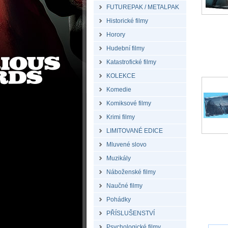
FUTUREPAK / METALPAK
Historické filmy
Horory
Hudební filmy
Katastrofické filmy
KOLEKCE
Komedie
Komiksové filmy
Krimi filmy
LIMITOVANÉ EDICE
Mluvené slovo
Muzikály
Náboženské filmy
Naučné filmy
Pohádky
PŘÍSLUŠENSTVÍ
Psychologické filmy