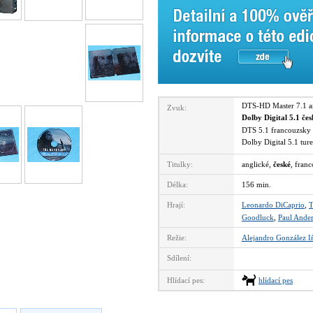
DTS-HD Master 7.1 
Zvuk:
Dolby Digital 5.1 če
DTS 5.1 francouzsk
Dolby Digital 5.1 tu
Titulky:
anglické,
české
, fran
Délka:
156 min.
Hrají:
Leonardo DiCaprio
,
T
Goodluck
,
Paul Ande
Režie:
Alejandro González Iñ
Sdílení:
Hlídací pes:
hlídací pes