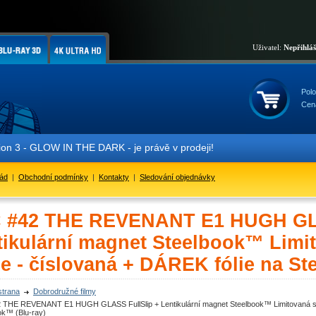
Uživatel:
Nepřihlá
Polo
Cen
- GLOW IN THE DARK - je právě v prodeji!
řád
|
Obchodní podmínky
|
Kontakty
|
Sledování objednávky
 #42 THE REVENANT E1 HUGH GLA
tikulární magnet Steelbook™ Limit
ce - číslovaná + DÁREK fólie na St
strana
Dobrodružné filmy
 THE REVENANT E1 HUGH GLASS FullSlip + Lentikulární magnet Steelbook™ Limitovaná sbě
ok™ (Blu-ray)