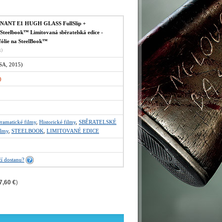
NANT E1 HUGH GLASS FullSlip +
Steelbook™ Limitovaná sběratelská edice -
ólie na SteelBook™
x)
A, 2015)
)
ramatické filmy
,
Historické filmy
,
SBĚRATELSKÉ
ilmy
,
STEELBOOK
,
LIMITOVANÉ EDICE
í dostanu?
7,60 €
)