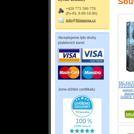
Souv
+420 775 590 770
(Po-Pá: 8.00-16.00)
info@filmarena.cz
Akceptujeme tyto druhy
platebních karet:
FAC #42 
FITZGERAL
Jsme držiteli certifikátu:
magnet 
sběrate
DÁREK fó