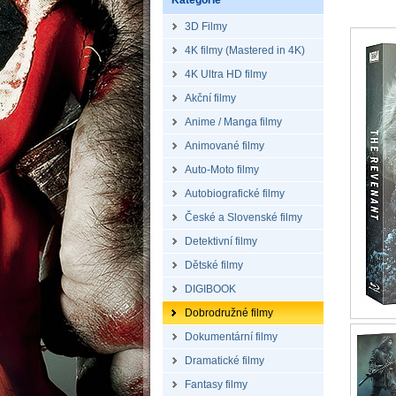
Kategorie
3D Filmy
4K filmy (Mastered in 4K)
4K Ultra HD filmy
Akční filmy
Anime / Manga filmy
Animované filmy
Auto-Moto filmy
Autobiografické filmy
České a Slovenské filmy
Detektivní filmy
Dětské filmy
DIGIBOOK
Dobrodružné filmy
Dokumentární filmy
Dramatické filmy
Fantasy filmy