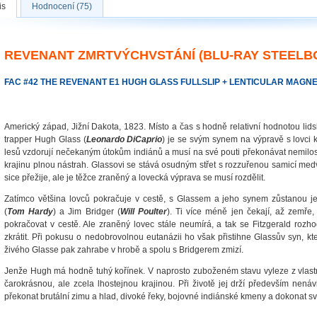
is
Hodnocení (75)
REVENANT ZMRTVÝCHVSTÁNÍ (BLU-RAY STEELB
FAC #42 THE REVENANT E1 HUGH GLASS FULLSLIP + LENTICULAR MAGN
Americký západ, Jižní Dakota, 1823. Místo a čas s hodně relativní hodnotou lid
trapper Hugh Glass (
Leonardo DiCaprio
) je se svým synem na výpravě s lovci 
lesů vzdorují nečekaným útokům indiánů a musí na své pouti překonávat nemil
krajinu plnou nástrah. Glassovi se stává osudným střet s rozzuřenou samicí med
sice přežije, ale je těžce zraněný a lovecká výprava se musí rozdělit.
Zatímco většina lovců pokračuje v cestě, s Glassem a jeho synem zůstanou je
(
Tom Hardy
) a Jim Bridger (
Will Poulter
). Ti více méně jen čekají, až zemře,
pokračovat v cestě. Ale zraněný lovec stále neumírá, a tak se Fitzgerald roz
zkrátit. Při pokusu o nedobrovolnou eutanázii ho však přistihne Glassův syn, kte
živého Glasse pak zahrabe v hrobě a spolu s Bridgerem zmizí.
Jenže Hugh má hodně tuhý kořínek. V naprosto zuboženém stavu vyleze z vlastn
čarokrásnou, ale zcela lhostejnou krajinou. Při životě jej drží především nená
překonat brutální zimu a hlad, divoké řeky, bojovné indiánské kmeny a dokonat s