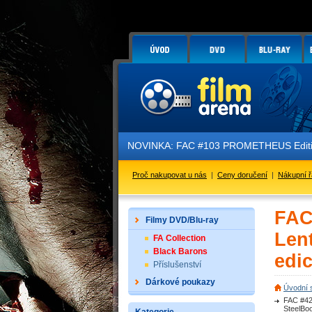
NOVINKA: FAC #103 PROMETHEUS Edition 3 
Proč nakupovat u nás
|
Ceny doručení
|
Nákupní 
FAC
Filmy DVD/Blu-ray
Len
FA Collection
Black Barons
edi
Příslušenství
Dárkové poukazy
Úvodní 
FAC #42
SteelBo