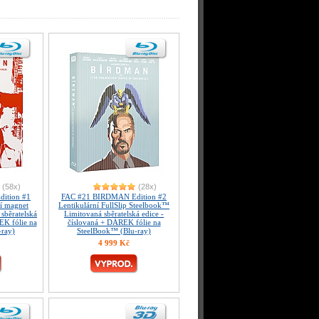
(58x)
(28x)
ition #1
FAC #21 BIRDMAN Edition #2
ní magnet
Lentikulární FullSlip Steelbook™
sběratelská
Limitovaná sběratelská edice -
EK fólie na
číslovaná + DÁREK fólie na
-ray)
SteelBook™ (Blu-ray)
4 999 Kč