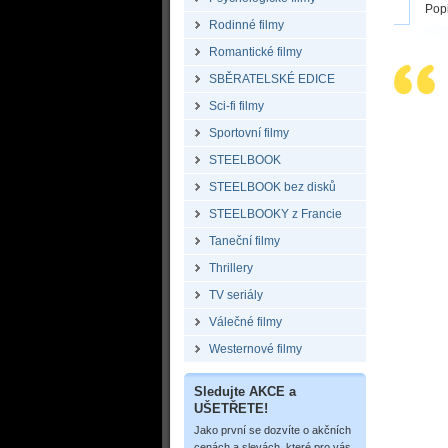
Pop
Rodinné filmy
Romantické filmy
SBĚRATELSKÉ EDICE
Sci-fi filmy
Sportovní filmy
STEELBOOK
STEELBOOK bez disků
STEELBOOKY z Francie
Taneční filmy
Thrillery
TV seriály
Válečné filmy
Westernové filmy
Sledujte AKCE a
UŠETŘETE!
Jako první se dozvíte o akčních
cenách a slevách, které pro vás