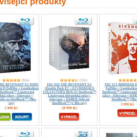
isející produkty
(54x)
(15x)
THE REVENANT E2 JOHN
FAC #42 THE REVENANT E3
FAC #21 BIRDMAN Ed
D FullSlip + Lentikulární
(Double Pack E1 + E2) MANIACS
FullSlip + Lentikulár
Steelbook™ Limitovaná
COLLECTOR'S BOX #3 Steelbook™
Steelbook™ Limitovaná 
lská edice - číslovaná +
Limitovaná sběratelská edice -
edice - číslovaná + DÁR
lie na SteelBook™ (Blu-
číslovaná + DÁREK fólie na
SteelBook™ (Blu
ray)
SteelBook™ (2 Blu-ray)
3 999 Kč
2 999 Kč
29 999 Kč