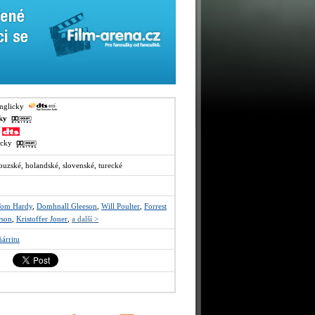
anglicky
sky
y
recky
couzské, holandské, slovenské, turecké
om Hardy
,
Domhnall Gleeson
,
Will Poulter
,
Forrest
rson
,
Kristoffer Joner
,
a další >
árritu