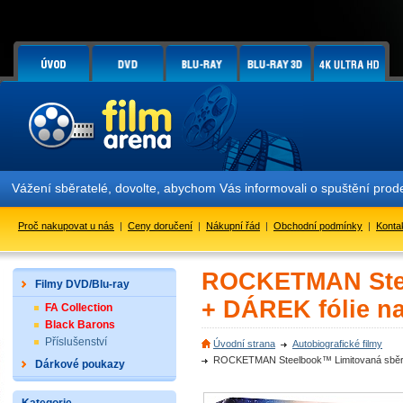
ení sběratelé, dovolte, abychom Vás informovali o spuštění prodeje 
Proč nakupovat u nás
|
Ceny doručení
|
Nákupní řád
|
Obchodní podmínky
|
Konta
ROCKETMAN Stee
Filmy DVD/Blu-ray
+ DÁREK fólie na
FA Collection
Black Barons
Příslušenství
Úvodní strana
Autobiografické filmy
ROCKETMAN Steelbook™ Limitovaná sběrate
Dárkové poukazy