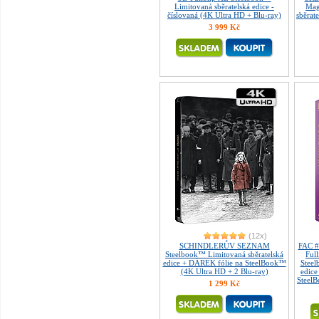
Limitovaná sběratelská edice -
Mag
číslovaná (4K Ultra HD + Blu-ray)
sběrate
3 999 Kč
(12x)
SCHINDLERŮV SEZNAM
FAC 
Steelbook™ Limitovaná sběratelská
Ful
edice + DÁREK fólie na SteelBook™
Steel
(4K Ultra HD + 2 Blu-ray)
edice
SteelB
1 299 Kč