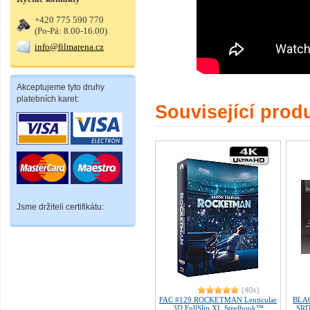
+420 775 590 770
(Po-Pá: 8.00-16.00)
info@filmarena.cz
Akceptujeme tyto druhy
platebních karet:
Související prod
Jsme držiteli certifikátu:
(40x)
FAC #129 ROCKETMAN Lenticular
BLA
3D FullSlip XL Steelbook™
SRDC