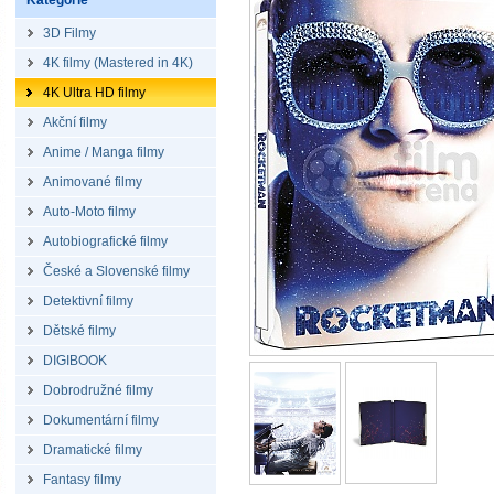
Kategorie
3D Filmy
4K filmy (Mastered in 4K)
4K Ultra HD filmy
Akční filmy
Anime / Manga filmy
Animované filmy
Auto-Moto filmy
Autobiografické filmy
České a Slovenské filmy
Detektivní filmy
Dětské filmy
DIGIBOOK
Dobrodružné filmy
Dokumentární filmy
Dramatické filmy
Fantasy filmy