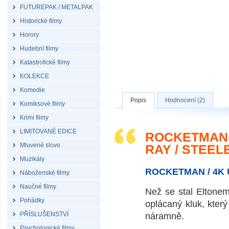
FUTUREPAK / METALPAK
Historické filmy
Horory
Hudební filmy
Katastrofické filmy
KOLEKCE
Komedie
Popis
Hodnocení (2)
Komiksové filmy
Krimi filmy
LIMITOVANÉ EDICE
ROCKETMAN /
Mluvené slovo
RAY / STEE
Muzikály
ROCKETMAN / 4K 
Náboženské filmy
Naučné filmy
Než se stal Eltonem
Pohádky
oplácaný kluk, který
PŘÍSLUŠENSTVÍ
náramně.
Psychologické filmy