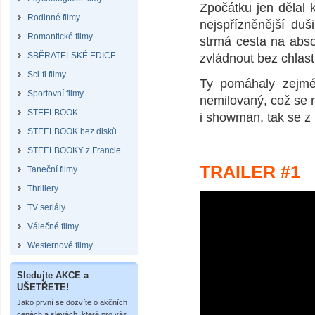
Zpočátku jen dělal 
Rodinné filmy
nejspřízněnější duš
Romantické filmy
strmá cesta na absol
SBĚRATELSKÉ EDICE
zvládnout bez chlast
Sci-fi filmy
Ty pomáhaly zejmén
Sportovní filmy
nemilovaný, což se m
STEELBOOK
i showman, tak se z
STEELBOOK bez disků
STEELBOOKY z Francie
TRAILER #1
Taneční filmy
Thrillery
TV seriály
Válečné filmy
Westernové filmy
Sledujte AKCE a
UŠETŘETE!
Jako první se dozvíte o akčních
cenách a slevách, které pro vás