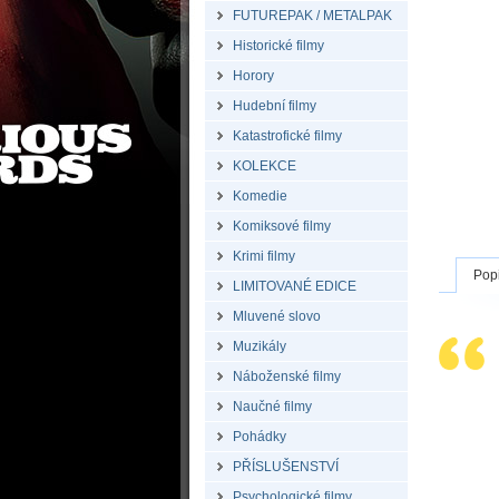
FUTUREPAK / METALPAK
Historické filmy
Horory
Hudební filmy
Katastrofické filmy
KOLEKCE
Komedie
Komiksové filmy
Krimi filmy
Pop
LIMITOVANÉ EDICE
Mluvené slovo
Muzikály
Náboženské filmy
Naučné filmy
Pohádky
PŘÍSLUŠENSTVÍ
Psychologické filmy