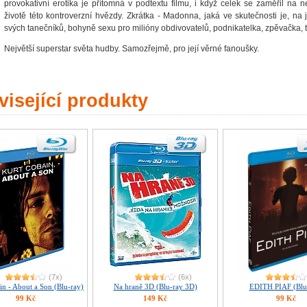
provokativní erotika je přítomná v podtextu filmu, i když celek se zaměřil na
životě této kontroverzní hvězdy. Zkrátka - Madonna, jaká ve skutečnosti je, na j
svých tanečníků, bohyně sexu pro milióny obdivovatelů, podnikatelka, zpěvačka, t
Největší superstar světa hudby. Samozřejmě, pro její věrné fanoušky.
isející produkty
(7x)
(6x)
in - About a Son (Blu-ray)
Na hraně 3D (Blu-ray 3D)
EDITH PIAF (Blu
99 Kč
149 Kč
99 Kč