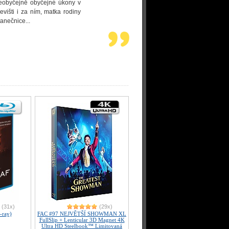
 neobyčejně obyčejné úkony v
evišti i za ním, matka rodiny
anečnice...
(31x)
(29x)
-ray)
FAC #97 NEJVĚTŠÍ SHOWMAN XL
FullSlip + Lenticular 3D Magnet 4K
Ultra HD Steelbook™ Limitovaná