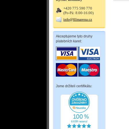
+420 775 590 770
(Po-Pá: 8.00-16.00)
info@filmarena.cz
Akceptujeme tyto druhy
platebních karet:
Jsme držiteli certifikátu: