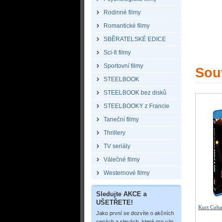
Rodinné filmy
Romantické filmy
SBĚRATELSKÉ EDICE
Sci-fi filmy
Sportovní filmy
Souv
STEELBOOK
STEELBOOK bez disků
STEELBOOKY z Francie
Taneční filmy
Thrillery
TV seriály
Válečné filmy
Westernové filmy
Sledujte AKCE a
UŠETŘETE!
Kurt Coba
Jako první se dozvíte o akčních
cenách a slevách, které pro vás