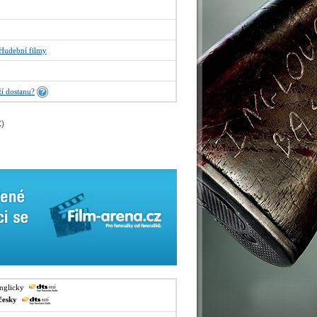
Hudební filmy
í dostanu?
€
)
anglicky
česky