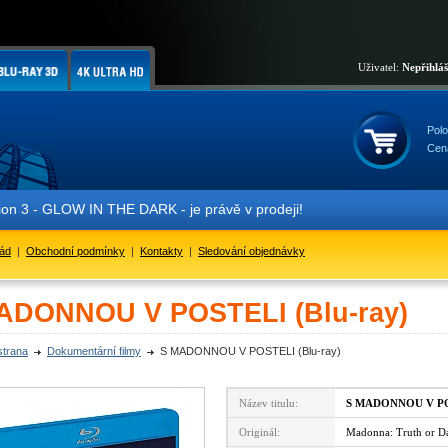
Uživatel:
Nepřihlá
Polo
Cen
 3 - GLOW IN THE DARK - je právě v prodeji!
řád
|
Obchodní podmínky
|
Kontakty
|
Sledování objednávky
ADONNOU V POSTELI (Blu-ray)
strana
Dokumentární filmy
S MADONNOU V POSTELI (Blu-ray)
Název titulu:
S MADONNOU V P
Originál:
Madonna: Truth or D