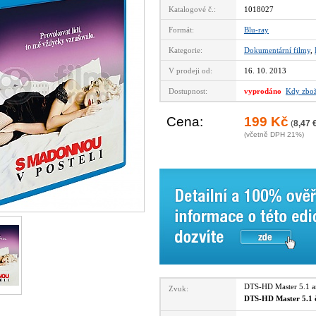
Katalogové č.:
1018027
Formát:
Blu-ray
Kategorie:
Dokumentární filmy
,
V prodeji od:
16. 10. 2013
Dostupnost:
vyprodáno
Kdy zbož
Cena:
199 Kč
(
8,47 
(včetně DPH 21%)
DTS-HD Master 5.1 
Zvuk:
DTS-HD Master 5.1 