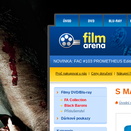
NOVINKA: FAC #103 PROMETHEUS Edition
Proč nakupovat u nás
|
Ceny doručení
|
Nákupní 
S M
Filmy DVD/Blu-ray
FA Collection
Úvodní 
Black Barons
Příslušenství
Dárkové poukazy