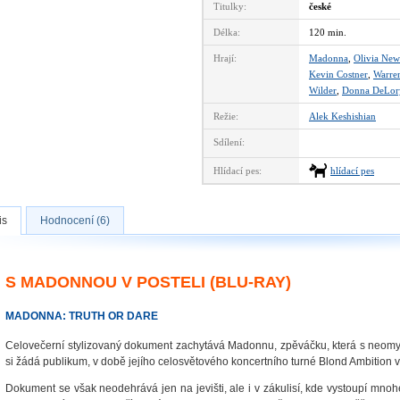
Titulky:
české
Délka:
120 min.
Hrají:
Madonna
,
Olivia New
Kevin Costner
,
Warren
Wilder
,
Donna DeLor
Režie:
Alek Keshishian
Sdílení:
Hlídací pes:
hlídací pes
is
Hodnocení (6)
S MADONNOU V POSTELI (BLU-RAY)
MADONNA: TRUTH OR DARE
Celovečerní stylizovaný dokument zachytává Madonnu, zpěváčku, která s neomyln
si žádá publikum, v době jejího celosvětového koncertního turné Blond Ambition 
Dokument se však neodehrává jen na jevišti, ale i v zákulisí, kde vystoupí mnoh