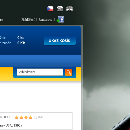
šen
Přihlášení
|
Registrace
|
0 ks
žek:
0 Kč
a zboží:
OSTELI
(6x)
are (USA, 1992)