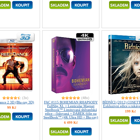
(3x)
(48x)
ance 2 3D (Blu-ray 3D)
FAC #115 BOHEMIAN RHAPSODY
BÍDNÍCI (2012) COSET
FullSlip XL + Lenticular Magnet
Exkluzivní edice s rukáv
99 Kč
Steelbook™ Limitovaná sběratelská
199 Kč
edice - číslovaná + DÁREK fólie na
SteelBook™ (4K Ultra HD + Blu-ray)
6 499 Kč