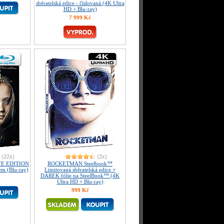
sběratelská edice - číslovaná (4K Ultra
HD + Blu-ray)
7 999 Kč
(22x)
(2x)
TE EDITION
ROCKETMAN Steelbook™
em (Blu-ray)
Limitovaná sběratelská edice +
DÁREK fólie na SteelBook™ (4K
Ultra HD + Blu-ray)
999 Kč