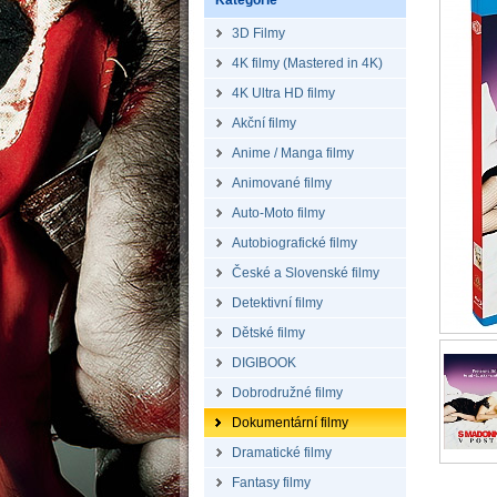
Kategorie
3D Filmy
4K filmy (Mastered in 4K)
4K Ultra HD filmy
Akční filmy
Anime / Manga filmy
Animované filmy
Auto-Moto filmy
Autobiografické filmy
České a Slovenské filmy
Detektivní filmy
Dětské filmy
DIGIBOOK
Dobrodružné filmy
Dokumentární filmy
Dramatické filmy
Fantasy filmy