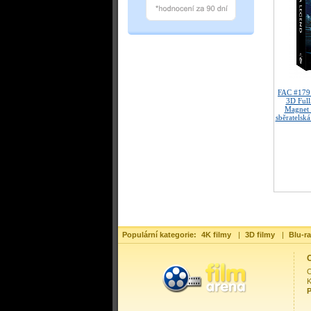
FAC #179
3D Full
Magnet 
sběratelská
Populární kategorie:
4K filmy
|
3D filmy
|
Blu-ra
O
O
K
P