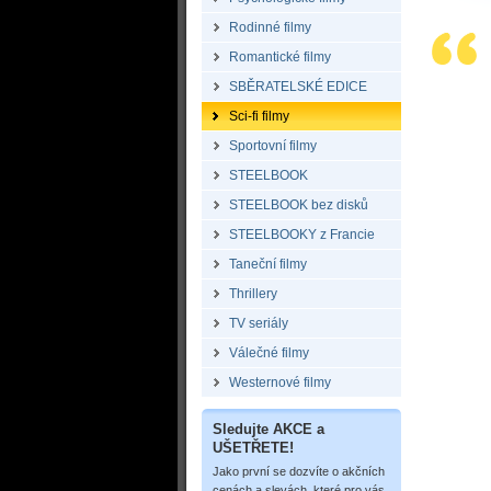
Rodinné filmy
Romantické filmy
SBĚRATELSKÉ EDICE
Sci-fi filmy
Sportovní filmy
STEELBOOK
STEELBOOK bez disků
STEELBOOKY z Francie
Taneční filmy
Thrillery
TV seriály
Válečné filmy
Westernové filmy
Sledujte AKCE a
UŠETŘETE!
Jako první se dozvíte o akčních
cenách a slevách, které pro vás