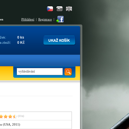
šen
Přihlášení
|
Registrace
|
0 ks
žek:
0 Kč
a zboží:
(11x)
au (USA, 2011)