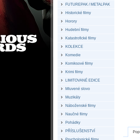
FUTUREPAK / METALPAK
Historické filmy
Horory
Hudební filmy
Katastrofické filmy
KOLEKCE
Komedie
Komiksové filmy
Krimi filmy
LIMITOVANÉ EDICE
Mluvené slovo
Muzikály
Náboženské filmy
Naučné filmy
Pohádky
PŘÍSLUŠENSTVÍ
Pop
Psychologické filmy