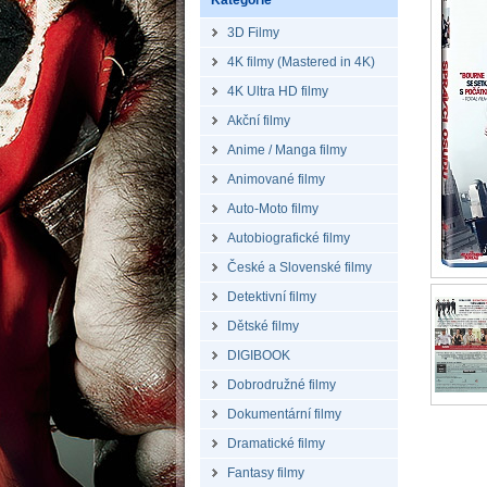
Kategorie
3D Filmy
4K filmy (Mastered in 4K)
4K Ultra HD filmy
Akční filmy
Anime / Manga filmy
Animované filmy
Auto-Moto filmy
Autobiografické filmy
České a Slovenské filmy
Detektivní filmy
Dětské filmy
DIGIBOOK
Dobrodružné filmy
Dokumentární filmy
Dramatické filmy
Fantasy filmy