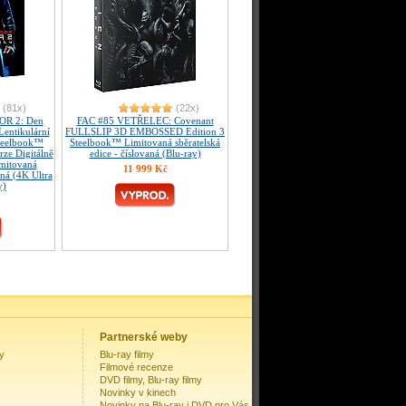
(81x)
(22x)
R 2: Den
FAC #85 VETŘELEC: Covenant
Lentikulární
FULLSLIP 3D EMBOSSED Edition 3
teelbook™
Steelbook™ Limitovaná sběratelská
rze Digitálně
edice - číslovaná (Blu-ray)
imitovaná
11 999 Kč
aná (4K Ultra
y)
Partnerské weby
my
Blu-ray filmy
Filmové recenze
DVD filmy, Blu-ray filmy
Novinky v kinech
Novinky na Blu-ray i DVD pro Vás