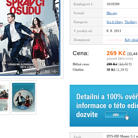
Katalogové č.:
1010599
Formát:
Blu-ray
Kategorie:
Sci-fi filmy
,
Thrillery
V prodeji od:
8. 8. 2011
Dostupnost:
vyprodáno
Kdy zbož
Cena:
269 Kč
(
11,44
(včetně DPH 21%)
Běžná cena:
299 Kč
(
12,72
€)
Ušetříte:
30 Kč
(1,28 €)
DTS-HD Master 5.1 
Zvuk: