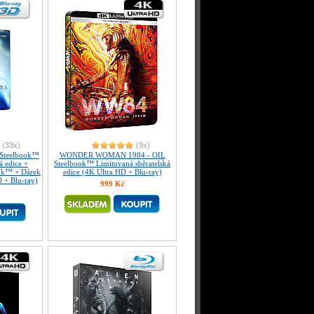
(33x)
(9x)
Steelbook™
WONDER WOMAN 1984 - OIL
á edice +
Steelbook™ Limitovaná sběratelská
ok™ + Dárek
edice (4K Ultra HD + Blu-ray)
D + Blu-ray)
999 Kč