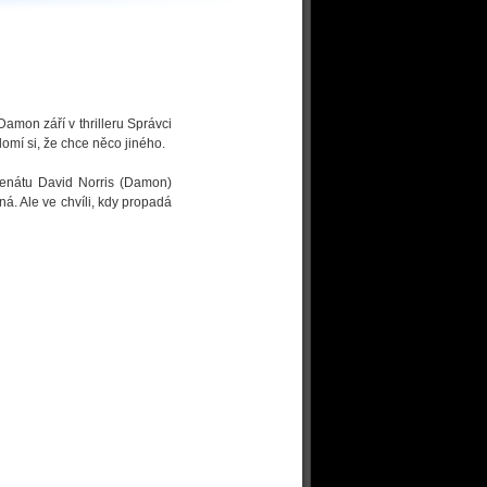
amon září v thrilleru Správci
omí si, že chce něco jiného.
senátu David Norris (Damon)
ná. Ale ve chvíli, kdy propadá