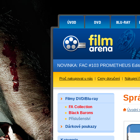
NOVINKA: FAC #103 PROMETHEUS Edition 3 
Proč nakupovat u nás
|
Ceny doručení
|
Nákupní 
Spr
Filmy DVD/Blu-ray
FA Collection
Úvodní 
Black Barons
Příslušenství
Dárkové poukazy