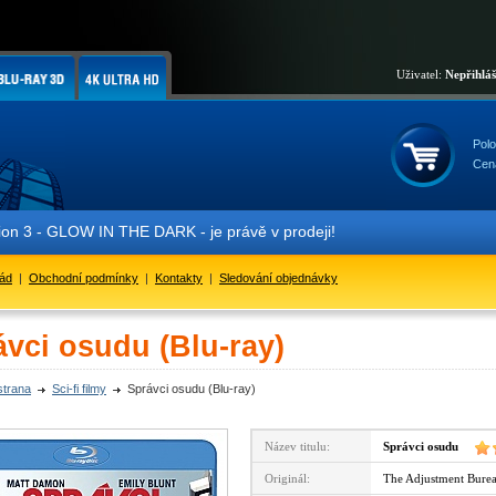
Uživatel:
Nepřihlá
Polo
Cen
- GLOW IN THE DARK - je právě v prodeji!
řád
|
Obchodní podmínky
|
Kontakty
|
Sledování objednávky
ávci osudu (Blu-ray)
strana
Sci-fi filmy
Správci osudu (Blu-ray)
Název titulu:
Správci osudu
Originál:
The Adjustment Bure