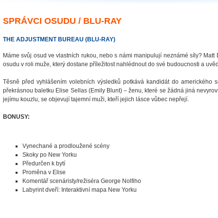
SPRÁVCI OSUDU / BLU-RAY
THE ADJUSTMENT BUREAU (BLU-RAY)
Máme svůj osud ve vlastních rukou, nebo s námi manipulují neznámé síly? Matt D
osudu v roli muže, který dostane příležitost nahlédnout do své budoucnosti a uvěd
Těsně před vyhlášením volebních výsledků potkává kandidát do amerického 
překrásnou baletku Elise Sellas (Emily Blunt) – ženu, které se žádná jiná nevyrov
jejímu kouzlu, se objevují tajemní muži, kteří jejich lásce vůbec nepřejí.
BONUSY:
Vynechané a prodloužené scény
Skoky po New Yorku
Předurčen k bytí
Proměna v Elise
Komentář scenáristy/režiséra George Nolfiho
Labyrint dveří: Interaktivní mapa New Yorku