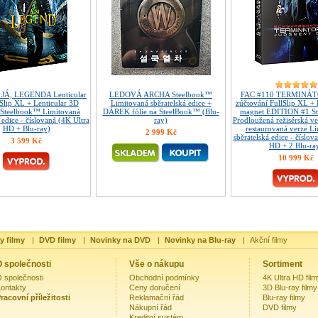
 JÁ, LEGENDA Lenticular
LEDOVÁ ARCHA Steelbook™
FAC #110 TERMINÁTO
Slip XL + Lenticular 3D
Limitovaná sběratelská edice +
zúčtování FullSlip XL + 
Steelbook™ Limitovaná
DÁREK fólie na SteelBook™ (Blu-
magnet EDITION #1 S
 edice - číslovaná (4K Ultra
ray)
Prodloužená režisérská ve
HD + Blu-ray)
restaurovaná verze L
2 999 Kč
sběratelská edice - číslov
3 599 Kč
HD + 2 Blu-ra
10 999 Kč
y filmy
|
DVD filmy
|
Novinky na DVD
|
Novinky na Blu-ray
|
Akční filmy
 společnosti
Vše o nákupu
Sortiment
 společnosti
Obchodní podmínky
4K Ultra HD fil
ontakty
Ceny doručení
3D Blu-ray filmy
racovní příležitosti
Reklamační řád
Blu-ray filmy
Nákupní řád
DVD filmy
Kreditní systém