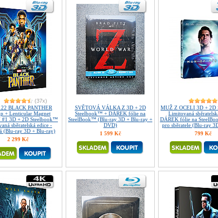
(37x)
122 BLACK PANTHER
SVĚTOVÁ VÁLKA Z 3D + 2D
MUŽ Z OCELI 3D + 2D 
ip + Lenticular Magnet
Steelbook™ + DÁREK fólie na
Limitovaná sběratelsk
 #1 3D + 2D Steelbook™
SteelBook™ (Blu-ray 3D + Blu-ray +
DÁREK fólie na SteelBo
aná sběratelská edice -
DVD)
pro sběratele (Blu-ray 3
á (Blu-ray 3D + Blu-ray)
1 599 Kč
799 Kč
2 299 Kč