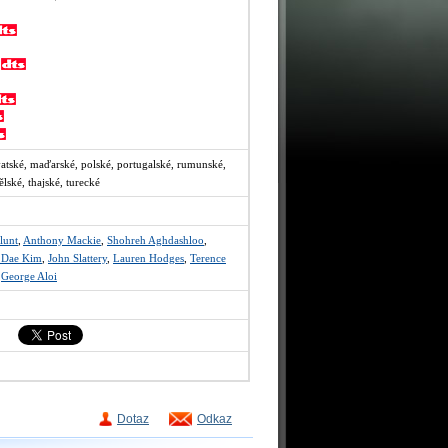
y
vatské, maďarské, polské, portugalské, rumunské,
ělské, thajské, turecké
lunt
,
Anthony Mackie
,
Shohreh Aghdashloo
,
 Dae Kim
,
John Slattery
,
Lauren Hodges
,
Terence
,
George Aloi
Dotaz
Odkaz