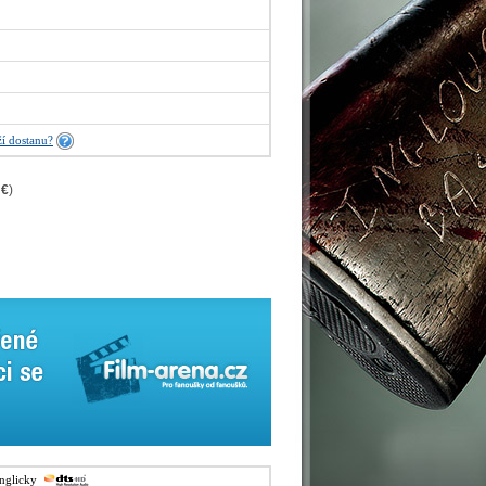
í dostanu?
 €
)
anglicky