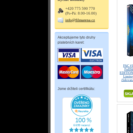
+420 775 590 770
(Po-Pá: 8.00-16.00)
info@filmarena.cz
Akceptujeme tyto druhy
platebních karet:
FAC #
FullSl
EDITION
Limitov
číslovan
Jsme držiteli certifikátu: