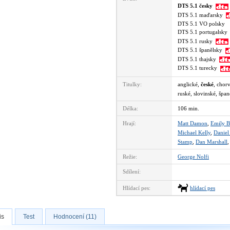
DTS 5.1 česky
DTS 5.1 maďarsky
DTS 5.1 VO polsky
DTS 5.1 portugalsk
DTS 5.1 rusky
DTS 5.1 španělsky
DTS 5.1 thajsky
DTS 5.1 turecky
Titulky:
anglické,
české
, chor
ruské, slovinské, špan
Délka:
106 min.
Hrají:
Matt Damon
,
Emily B
Michael Kelly
,
Daniel
Stamp
,
Dan Marshall
Režie:
George Nolfi
Sdílení:
Hlídací pes:
hlídací pes
is
Test
Hodnocení (11)