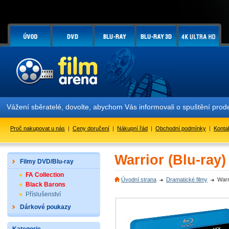
ní sběratelé, dovolte, abychom Vás informovali o spuštění prodeje 
Proč nakupovat u nás
|
Ceny doručení
|
Nákupní řád
|
Obchodní podmínky
|
Konta
Warrior (Blu-ray)
Filmy DVD/Blu-ray
FA Collection
Úvodní strana
Dramatické filmy
Warr
Black Barons
Příslušenství
Dárkové poukazy