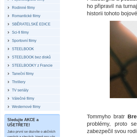
ho připravil na turn
Rodinné filmy
historii tohoto bojov
Romantické filmy
SBĚRATELSKÉ EDICE
Sci-fi filmy
Sportovní filmy
STEELBOOK
STEELBOOK bez disků
STEELBOOKY z Francie
Taneční filmy
Thrillery
TV seriály
Válečné filmy
Westernové filmy
Tommyho bratr
Br
Sledujte AKCE a
problémy, proto s
UŠETŘETE!
zabezpečil svou rodi
Jako první se dozvíte o akčních
cenách a slevách, které pro vás