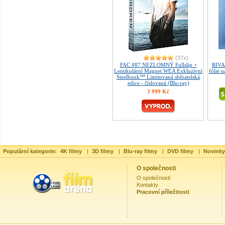
(37x)
FAC #87 NEZLOMNÝ Fullslip +
RIVA
Lentikulární Magnet WEA Exkluzívní
fólie 
Steelbook™ Limitovaná sběratelská
edice - číslovaná (Blu-ray)
3 999 Kč
Populární kategorie:
4K filmy
|
3D filmy
|
Blu-ray filmy
|
DVD filmy
|
Novinky
O společnosti
O společnosti
Kontakty
Pracovní příležitosti