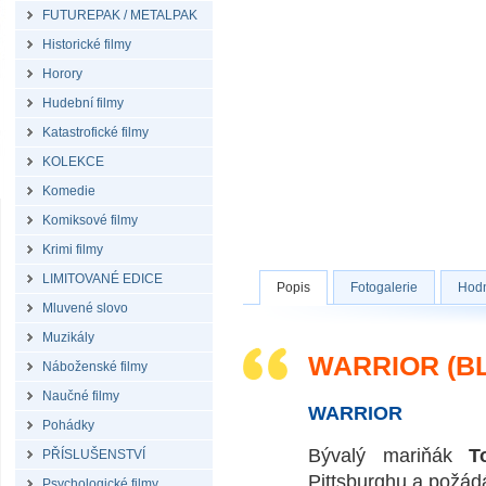
FUTUREPAK / METALPAK
Historické filmy
Horory
Hudební filmy
Katastrofické filmy
KOLEKCE
Komedie
Komiksové filmy
Krimi filmy
LIMITOVANÉ EDICE
Popis
Fotogalerie
Hodn
Mluvené slovo
Muzikály
WARRIOR (B
Náboženské filmy
Naučné filmy
WARRIOR
Pohádky
Bývalý mariňák
T
PŘÍSLUŠENSTVÍ
Pittsburghu a požádá
Psychologické filmy