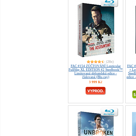
(28x)
FAC #154 ZÚČTOVÁNÍ Lenticular
FAC #
FullSlip XL EDITION #2 Steelbook™
+ Le
Limitovaná sběratelská edice -
Steel
číslovaná (Blu-ray)
edice 
3 999 Kč