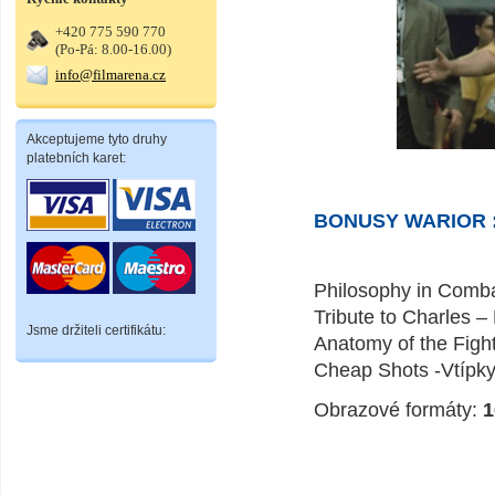
+420 775 590 770
(Po-Pá: 8.00-16.00)
info@filmarena.cz
Akceptujeme tyto druhy
platebních karet:
BONUSY WARIOR 
Philosophy in Combat
Tribute to Charles –
Jsme držiteli certifikátu:
Anatomy of the Fight
Cheap Shots -Vtípky
Obrazové formáty:
1