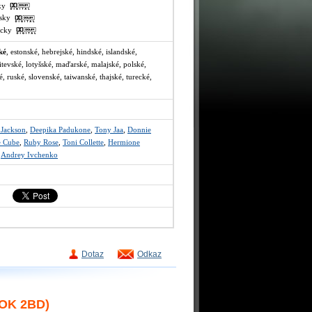
sky
ajsky
recky
ké
, estonské, hebrejské, hindské, islandské,
itevské, lotyšské, maďarské, malajské, polské,
, ruské, slovenské, taiwanské, thajské, turecké,
 Jackson
,
Deepika Padukone
,
Tony Jaa
,
Donnie
e Cube
,
Ruby Rose
,
Toni Collette
,
Hermione
,
Andrey Ivchenko
Dotaz
Odkaz
OK 2BD)