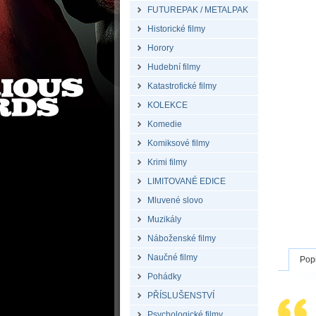
FUTUREPAK / METALPAK
Historické filmy
Horory
Hudební filmy
Katastrofické filmy
KOLEKCE
Komedie
Komiksové filmy
Krimi filmy
LIMITOVANÉ EDICE
Mluvené slovo
Muzikály
Náboženské filmy
Naučné filmy
Pop
Pohádky
PŘÍSLUŠENSTVÍ
Psychologické filmy