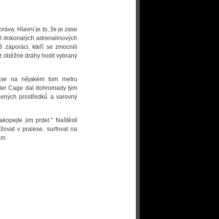
práva. Hlavní je to, že je zase
ě dokonalých adrenalinových
záporáci, kteří se zmocnili
z oběžné dráhy hodit vybraný
zase na nějakém tom metru
Xander Cage dal dohromady tým
olených prostředků a varovný
kopejte jim prdel." Naštěstí
žovat v pralese, surfovat na
em.