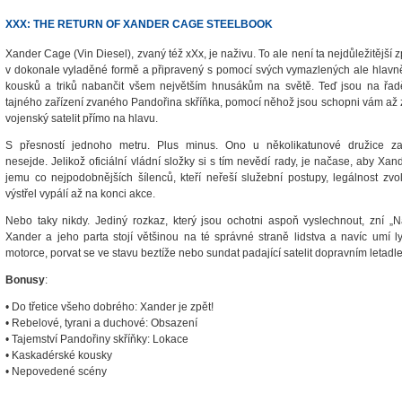
XXX: THE RETURN OF XANDER CAGE STEELBOOK
Xander Cage (Vin Diesel), zvaný též xXx, je naživu. To ale není ta nejdůležitější z
v dokonale vyladěné formě a připravený s pomocí svých vymazlených ale hlavn
kousků a triků nabančit všem největším hnusákům na světě. Teď jsou na řadě 
tajného zařízení zvaného Pandořina skříňka, pomocí něhož jsou schopni vám až 
vojenský satelit přímo na hlavu.
S přesností jednoho metru. Plus minus. Ono u několikatunové družice 
nesejde. Jelikož oficiální vládní složky si s tím nevědí rady, je načase, aby 
jemu co nejpodobnějších šílenců, kteří neřeší služební postupy, legálnost zv
výstřel vypálí až na konci akce.
Nebo taky nikdy. Jediný rozkaz, který jsou ochotni aspoň vyslechnout, zní „Na
Xander a jeho parta stojí většinou na té správné straně lidstva a navíc umí ly
motorce, porvat se ve stavu beztíže nebo sundat padající satelit dopravním letadl
Bonusy
:
• Do třetice všeho dobrého: Xander je zpět!
• Rebelové, tyrani a duchové: Obsazení
• Tajemství Pandořiny skříňky: Lokace
• Kaskadérské kousky
• Nepovedené scény