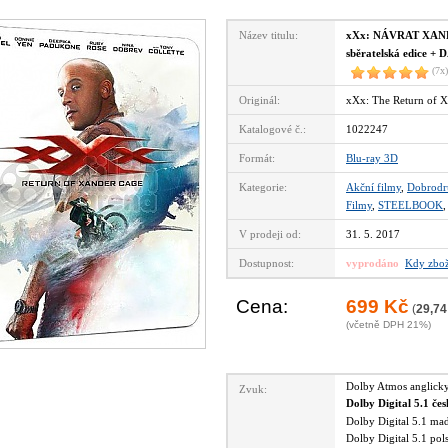
Název titulu:
xXx: NÁVRAT XAND
sběratelská edice +
(7x)
Originál:
xXx: The Return of 
Katalogové č.:
1022247
Formát:
Blu-ray 3D
Kategorie:
Akční filmy
,
Dobrodr
Filmy
,
STEELBOOK
V prodeji od:
31. 5. 2017
Dostupnost:
vyprodáno
Kdy zbož
Cena:
699 Kč
(
29,74
(včetně DPH 21%)
Dolby Atmos anglic
Zvuk:
Dolby Digital 5.1 če
Dolby Digital 5.1 m
Dolby Digital 5.1 po