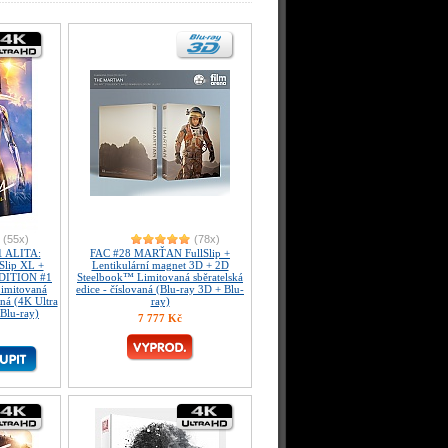
(55x)
(78x)
 ALITA:
FAC #28 MARŤAN FullSlip +
lip XL +
Lentikulární magnet 3D + 2D
EDITION #1
Steelbook™ Limitovaná sběratelská
imitovaná
edice - číslovaná (Blu-ray 3D + Blu-
aná (4K Ultra
ray)
Blu-ray)
7 777 Kč