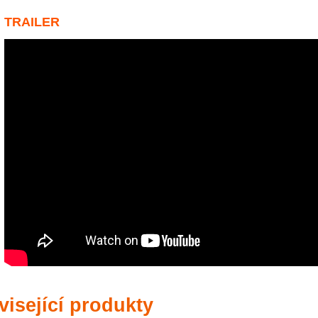
TRAILER
isející produkty