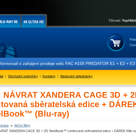
Uživatel:
Nepřihlá
Polo
Cen
ormovali o zahájení prodeje edic FAC #158 PREDATOR E1 + E2 + E3 + E4
řád
|
Obchodní podmínky
|
Kontakty
|
Sledování objednávky
: NÁVRAT XANDERA CAGE 3D + 2
itovaná sběratelská edice + DÁREK
elBook™ (Blu-ray)
strana
Akční filmy
VRAT XANDERA CAGE 3D + 2D Steelbook™ Limitovaná sběratelská edice + DÁREK fólie na