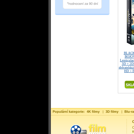
BLACK
BOJOV
Lenticula
3D + 2D
sběratelská
HD + B
Populární kategorie:
4K filmy
|
3D filmy
|
Blu-ra
O
O
K