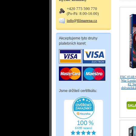
+420 775 590 770
(Po-Pá: 8.00-16.00)
info@filmarena.cz
Akceptujeme tyto druhy
platebních karet:
FAC #148 
War Lenti
#2 St
sběratelsk
Jsme držiteli certifikátu: