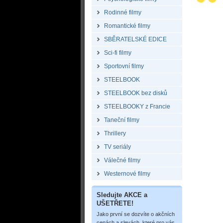
Rodinné filmy
Romantické filmy
SBĚRATELSKÉ EDICE
Sci-fi filmy
Sportovní filmy
STEELBOOK
STEELBOOK bez disků
STEELBOOKY z Francie
Taneční filmy
Thrillery
TV seriály
Válečné filmy
Westernové filmy
Sledujte AKCE a
UŠETŘETE!
Jako první se dozvíte o akčních
cenách a slevách, které pro vás