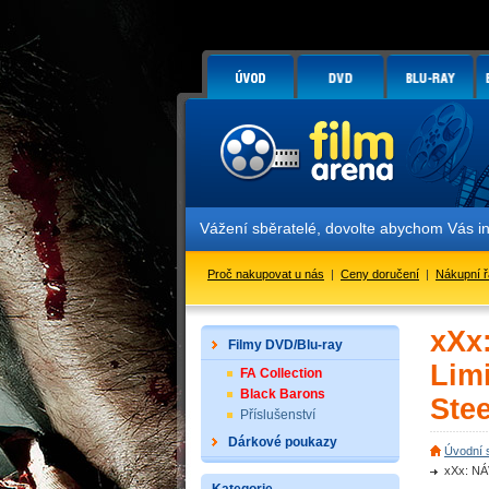
Vážení sběratelé, dovolte abychom Vás inf
Proč nakupovat u nás
|
Ceny doručení
|
Nákupní 
xXx
Filmy DVD/Blu-ray
Lim
FA Collection
Black Barons
Ste
Příslušenství
Dárkové poukazy
Úvodní 
xXx: NÁ