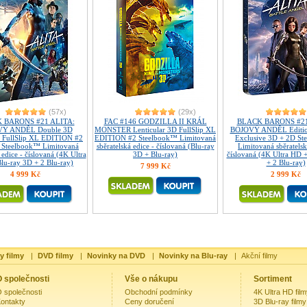
(57x)
(29x)
 BARONS #21 ALITA:
FAC #146 GODZILLA II KRÁL
BLACK BARONS #21
Ý ANDĚL Double 3D
MONSTER Lenticular 3D FullSlip XL
BOJOVÝ ANDĚL Editi
r FullSlip XL EDITION #2
EDITION #2 Steelbook™ Limitovaná
Exclusive 3D + 2D S
 Steelbook™ Limitovaná
sběratelská edice - číslovaná (Blu-ray
Limitovaná sběratelsk
 edice - číslovaná (4K Ultra
3D + Blu-ray)
číslovaná (4K Ultra HD 
lu-ray 3D + 2 Blu-ray)
+ 2 Blu-ray)
7 999 Kč
4 999 Kč
2 999 Kč
y filmy
|
DVD filmy
|
Novinky na DVD
|
Novinky na Blu-ray
|
Akční filmy
 společnosti
Vše o nákupu
Sortiment
 společnosti
Obchodní podmínky
4K Ultra HD fil
ontakty
Ceny doručení
3D Blu-ray filmy