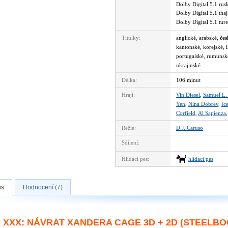
Dolby Digital 5.1 ru
Dolby Digital 5.1 th
Dolby Digital 5.1 tu
Titulky:
anglické, arabské,
čes
kantonské, korejské, l
portugalské, rumunské
ukrajinské
Délka:
106 minut
Hrají:
Vin Diesel
,
Samuel L.
Yen
,
Nina Dobrev
,
Ic
Corfield
,
Al Sapienza
Režie:
D.J. Caruso
Sdílení:
Hlídací pes:
hlídací pes
is
Hodnocení (7)
XXX: NÁVRAT XANDERA CAGE 3D + 2D (STEELBO