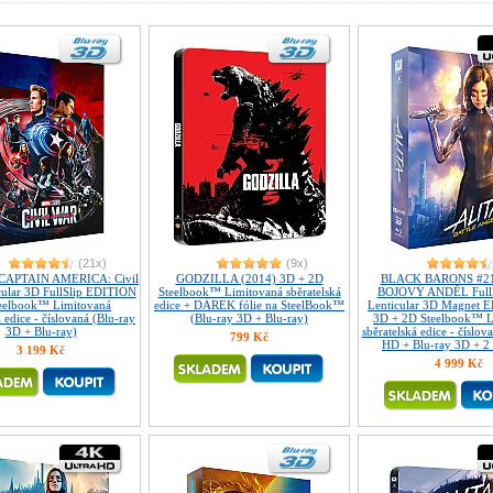
(21x)
(9x)
CAPTAIN AMERICA: Civil
GODZILLA (2014) 3D + 2D
BLACK BARONS #21
cular 3D FullSlip EDITION
Steelbook™ Limitovaná sběratelská
BOJOVÝ ANDĚL FullS
eelbook™ Limitovaná
edice + DÁREK fólie na SteelBook™
Lenticular 3D Magnet 
á edice - číslovaná (Blu-ray
(Blu-ray 3D + Blu-ray)
3D + 2D Steelbook™ L
3D + Blu-ray)
sběratelská edice - číslov
799 Kč
HD + Blu-ray 3D + 2 
3 199 Kč
4 999 Kč