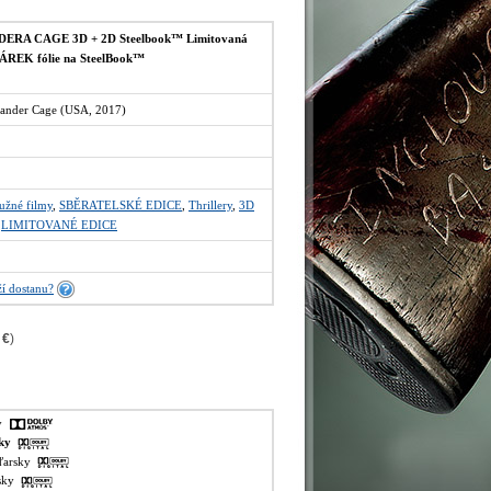
ERA CAGE 3D + 2D Steelbook™ Limitovaná
 DÁREK fólie na SteelBook™
Xander Cage (USA, 2017)
užné filmy
,
SBĚRATELSKÉ EDICE
,
Thrillery
,
3D
,
LIMITOVANÉ EDICE
í dostanu?
 €
)
ky
sky
aďarsky
lsky