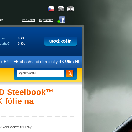
šen
Přihlášení
|
Registrace
|
0 ks
žek:
0 Kč
a zboží:
 + E5 obsahující oba disky 4K Ultra HD + Blu-ray 3D/2D. Edice jsou 
D Steelbook™
 fólie na
 SteelBook™ (Blu-ray)