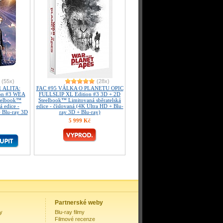
(55x)
(28x)
 ALITA:
FAC #95 VÁLKA O PLANETU OPIC
on #3 WEA
FULLSLIP XL Edition #3 3D + 2D
teelbook™
Steelbook™ Limitovaná sběratelská
á edice -
edice - číslovaná (4K Ultra HD + Blu-
+ Blu-ray 3D
ray 3D + Blu-ray)
5 999 Kč
Partnerské weby
my
Blu-ray filmy
Filmové recenze