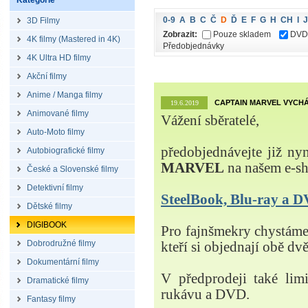
Kategorie
0-9
A
B
C
Č
D
Ď
E
F
G
H
CH
I
J
3D Filmy
Zobrazit:
Pouze skladem
DVD
4K filmy (Mastered in 4K)
Předobjednávky
4K Ultra HD filmy
Akční filmy
Anime / Manga filmy
CAPTAIN MARVEL VYCHÁ
19.6.2019
Animované filmy
Vážení sběratelé,
Auto-Moto filmy
předobjednávejte již ny
Autobiografické filmy
MARVEL
na našem e-s
České a Slovenské filmy
Detektivní filmy
SteelBook, Blu-ray a
Dětské filmy
DIGIBOOK
Pro fajnšmekry chystá
Dobrodružné filmy
kteří si objednají obě dvě
Dokumentární filmy
V předprodeji také lim
Dramatické filmy
rukávu a DVD.
Fantasy filmy