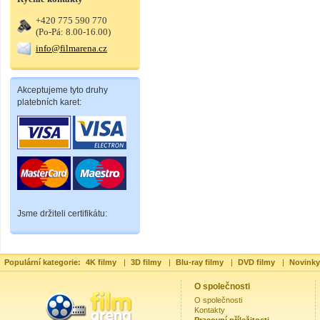
+420 775 590 770
(Po-Pá: 8.00-16.00)
info@filmarena.cz
Akceptujeme tyto druhy
platebních karet:
Jsme držiteli certifikátu:
Populární kategorie:
4K filmy
|
3D filmy
|
Blu-ray filmy
|
DVD filmy
|
Novinky
O společnosti
O společnosti
Kontakty