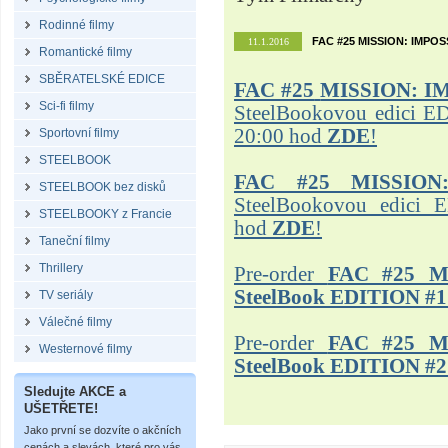
Rodinné filmy
FAC #25 MISSION: IMPO
11.1.2016
Romantické filmy
SBĚRATELSKÉ EDICE
FAC #25
MISSION: I
Sci-fi filmy
SteelBookovou edici ED
20:00 hod
ZDE
!
Sportovní filmy
STEELBOOK
FAC #25 MISSION
STEELBOOK bez disků
SteelBookovou edici 
STEELBOOKY z Francie
hod
ZDE
!
Taneční filmy
Thrillery
Pre-order
FAC #25 M
SteelBook EDITION #1
TV seriály
Válečné filmy
Pre-order
FAC #25 M
Westernové filmy
SteelBook EDITION #2
Sledujte AKCE a
UŠETŘETE!
Jako první se dozvíte o akčních
cenách a slevách, které pro vás