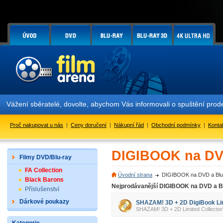
Vážení sběratelé, dovolte, abychom Vás informovali o spuštění pr
Proč nakupovat u nás
|
Ceny doručení
|
Nákupní řád
|
Obchodní podmínky
|
Konta
DIGIBOOK na DV
Filmy DVD/Blu-ray
FA Collection
Úvodní strana
DIGIBOOK na DVD a Bl
Black Barons
Nejprodávanější DIGIBOOK na DVD a B
Příslušenství
Dárkové poukazy
SHAZAM! 3D + 2D DigiBook Limi
SHAZAM! 3D + 2D Limited Collecto