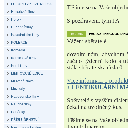
FUTUREPAK / METALPAK
Těšíme se na Vaše objed
Historické filmy
Horory
S pozdravem, tým FA
Hudební filmy
FAC #38 THE GOOD DINO
10.6.2016
Katastrofické filmy
Vážení sběratelé,
KOLEKCE
Komedie
dovolte nám, abychom V
Komiksové filmy
začalo týdenní kolo s t
Krimi filmy
stálá sběratelská čísla 0 -
LIMITOVANÉ EDICE
Více informací o produ
Mluvené slovo
+ LENTIKULÁRNÍ M
Muzikály
Náboženské filmy
Sběratelé s vyšším čísle
Naučné filmy
čekat na uvolněný kus.
Pohádky
Těšíme se na Vaše objed
PŘÍSLUŠENSTVÍ
Tým Filmareny
Psychologické filmy