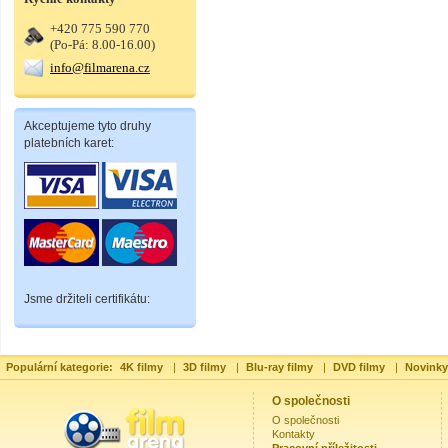
+420 775 590 770
(Po-Pá: 8.00-16.00)
info@filmarena.cz
Akceptujeme tyto druhy
platebních karet:
Jsme držiteli certifikátu:
Populární kategorie:
4K filmy
|
3D filmy
|
Blu-ray filmy
|
DVD filmy
|
Novinky
O společnosti
O společnosti
Kontakty