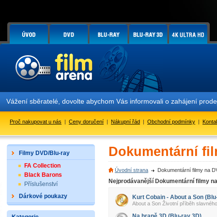
Vážení sběratelé, dovolte abychom Vás informovali o zahájení prod
Proč nakupovat u nás
|
Ceny doručení
|
Nákupní řád
|
Obchodní podmínky
|
Konta
Dokumentární fi
Filmy DVD/Blu-ray
FA Collection
Úvodní strana
Dokumentární filmy na D
Black Barons
Nejprodávanější Dokumentární filmy n
Příslušenství
Dárkové poukazy
Kurt Cobain - About a Son (Blu
About a Son Životní příběh slavnéh
Na hraně 3D (Blu-ray 3D)