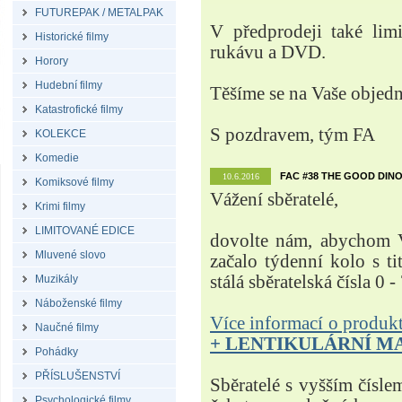
FUTUREPAK / METALPAK
V předprodeji také lim
Historické filmy
rukávu a DVD.
Horory
Hudební filmy
Těšíme se na Vaše objed
Katastrofické filmy
S pozdravem, tým FA
KOLEKCE
Komedie
FAC #38 THE GOOD DINO
10.6.2016
Komiksové filmy
Vážení sběratelé,
Krimi filmy
LIMITOVANÉ EDICE
dovolte nám, abychom V
Mluvené slovo
začalo týdenní kolo s t
stálá sběratelská čísla 0 -
Muzikály
Náboženské filmy
Více informací o produ
Naučné filmy
+ LENTIKULÁRNÍ M
Pohádky
PŘÍSLUŠENSTVÍ
Sběratelé s vyšším čísle
Psychologické filmy