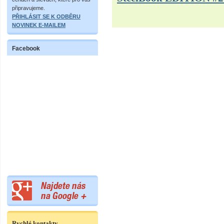
připravujeme.
PŘIHLÁSIT SE K ODBĚRU
NOVINEK E-MAILEM
Facebook
Rychlé kontakty