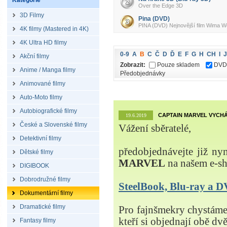
Kategorie
Over the Edge 3D
3D Filmy
Pina (DVD)
PINA (DVD) Nejnovější film Wima We
4K filmy (Mastered in 4K)
4K Ultra HD filmy
0-9
A
B
C
Č
D
Ď
E
F
G
H
CH
I
J
Akční filmy
Zobrazit:
Pouze skladem
DVD
Anime / Manga filmy
Předobjednávky
Animované filmy
Auto-Moto filmy
Autobiografické filmy
CAPTAIN MARVEL VYCHÁ
19.6.2019
České a Slovenské filmy
Vážení sběratelé,
Detektivní filmy
předobjednávejte již ny
Dětské filmy
MARVEL
na našem e-s
DIGIBOOK
Dobrodružné filmy
SteelBook, Blu-ray a
Dokumentární filmy
Dramatické filmy
Pro fajnšmekry chystá
kteří si objednají obě dvě
Fantasy filmy