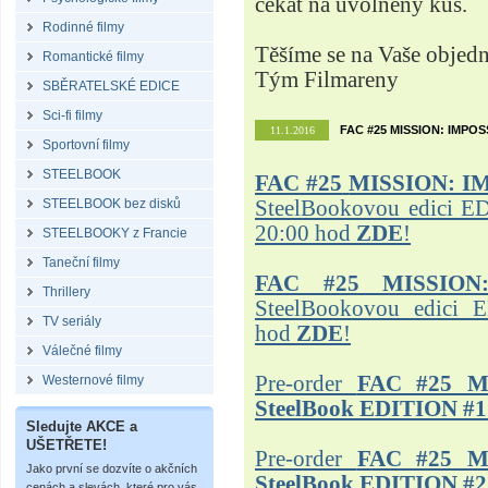
čekat na uvolněný kus.
Rodinné filmy
Těšíme se na Vaše objed
Romantické filmy
Tým Filmareny
SBĚRATELSKÉ EDICE
Sci-fi filmy
FAC #25 MISSION: IMPO
11.1.2016
Sportovní filmy
STEELBOOK
FAC #25
MISSION: I
STEELBOOK bez disků
SteelBookovou edici ED
20:00 hod
ZDE
!
STEELBOOKY z Francie
Taneční filmy
FAC #25 MISSION
Thrillery
SteelBookovou edici 
TV seriály
hod
ZDE
!
Válečné filmy
Pre-order
FAC #25 M
Westernové filmy
SteelBook EDITION #1
Sledujte AKCE a
UŠETŘETE!
Pre-order
FAC #25 M
Jako první se dozvíte o akčních
SteelBook EDITION #2
cenách a slevách, které pro vás