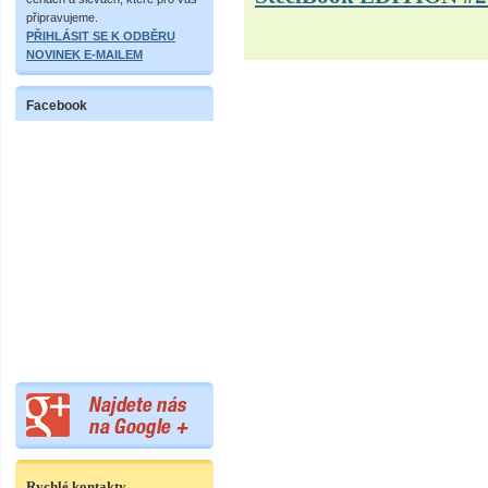
připravujeme.
PŘIHLÁSIT SE K ODBĚRU
NOVINEK E-MAILEM
Facebook
Rychlé kontakty