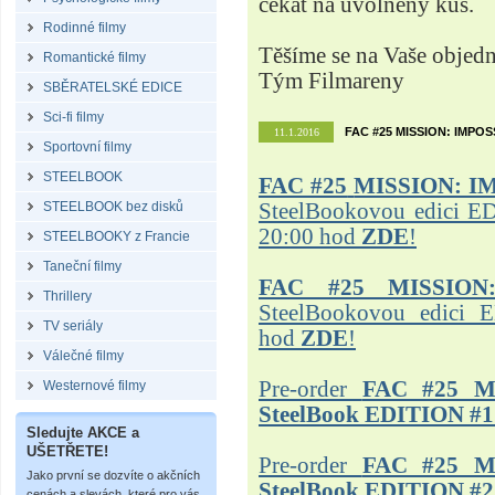
čekat na uvolněný kus.
Rodinné filmy
Těšíme se na Vaše objed
Romantické filmy
Tým Filmareny
SBĚRATELSKÉ EDICE
Sci-fi filmy
FAC #25 MISSION: IMPO
11.1.2016
Sportovní filmy
STEELBOOK
FAC #25
MISSION: I
STEELBOOK bez disků
SteelBookovou edici ED
20:00 hod
ZDE
!
STEELBOOKY z Francie
Taneční filmy
FAC #25 MISSION
Thrillery
SteelBookovou edici 
TV seriály
hod
ZDE
!
Válečné filmy
Pre-order
FAC #25 M
Westernové filmy
SteelBook EDITION #1
Sledujte AKCE a
UŠETŘETE!
Pre-order
FAC #25 M
Jako první se dozvíte o akčních
SteelBook EDITION #2
cenách a slevách, které pro vás