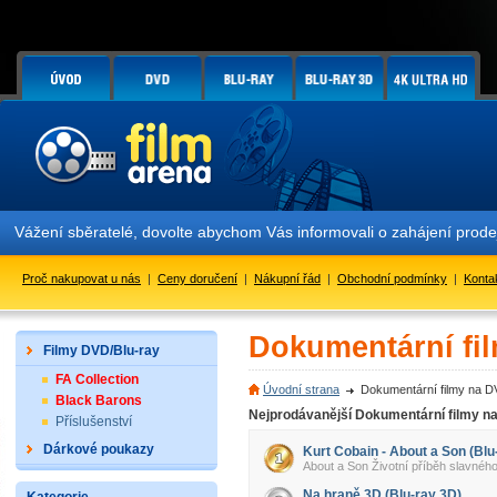
Vážení sběratelé, dovolte abychom Vás informovali o zahájení prod
Proč nakupovat u nás
|
Ceny doručení
|
Nákupní řád
|
Obchodní podmínky
|
Konta
Dokumentární fi
Filmy DVD/Blu-ray
FA Collection
Úvodní strana
Dokumentární filmy na D
Black Barons
Nejprodávanější Dokumentární filmy n
Příslušenství
Dárkové poukazy
Kurt Cobain - About a Son (Blu
About a Son Životní příběh slavnéh
Na hraně 3D (Blu-ray 3D)