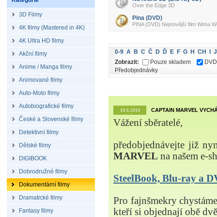
Kategorie
Over the Edge 3D
3D Filmy
Pina (DVD)
PINA (DVD) Nejnovější film Wima We
4K filmy (Mastered in 4K)
4K Ultra HD filmy
0-9
A
B
C
Č
D
Ď
E
F
G
H
CH
I
J
Akční filmy
Zobrazit:
Pouze skladem
DVD
Anime / Manga filmy
Předobjednávky
Animované filmy
Auto-Moto filmy
Autobiografické filmy
CAPTAIN MARVEL VYCHÁ
19.6.2019
České a Slovenské filmy
Vážení sběratelé,
Detektivní filmy
předobjednávejte již ny
Dětské filmy
MARVEL
na našem e-s
DIGIBOOK
Dobrodružné filmy
SteelBook, Blu-ray a
Dokumentární filmy
Dramatické filmy
Pro fajnšmekry chystá
kteří si objednají obě dvě
Fantasy filmy