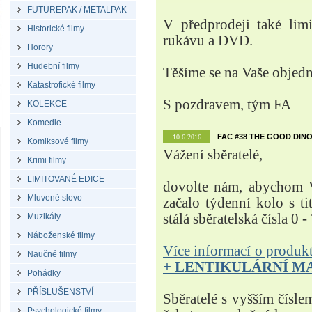
FUTUREPAK / METALPAK
V předprodeji také lim
Historické filmy
rukávu a DVD.
Horory
Hudební filmy
Těšíme se na Vaše objed
Katastrofické filmy
S pozdravem, tým FA
KOLEKCE
Komedie
FAC #38 THE GOOD DINO
10.6.2016
Komiksové filmy
Vážení sběratelé,
Krimi filmy
LIMITOVANÉ EDICE
dovolte nám, abychom V
Mluvené slovo
začalo týdenní kolo s t
stálá sběratelská čísla 0 -
Muzikály
Náboženské filmy
Více informací o produ
Naučné filmy
+ LENTIKULÁRNÍ M
Pohádky
PŘÍSLUŠENSTVÍ
Sběratelé s vyšším čísle
Psychologické filmy