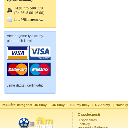
+420 775 590 770
(Po-Pá: 8.00-16.00)
info@filmarena.cz
Akceptujeme tyto druhy
platebních karet:
Jsme držiteli certifikátu:
Populární kategorie:
4K filmy
|
3D filmy
|
Blu-ray filmy
|
DVD filmy
|
Novinky
O společnosti
O společnosti
Kontakty