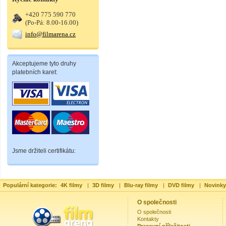
+420 775 590 770
(Po-Pá: 8.00-16.00)
info@filmarena.cz
Akceptujeme tyto druhy
platebních karet:
Jsme držiteli certifikátu:
Populární kategorie:
4K filmy
|
3D filmy
|
Blu-ray filmy
|
DVD filmy
|
Novinky
O společnosti
O společnosti
Kontakty