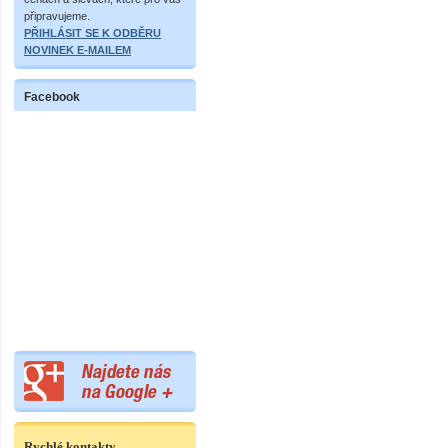
připravujeme.
PŘIHLÁSIT SE K ODBĚRU
NOVINEK E-MAILEM
Facebook
Rychlé kontakty