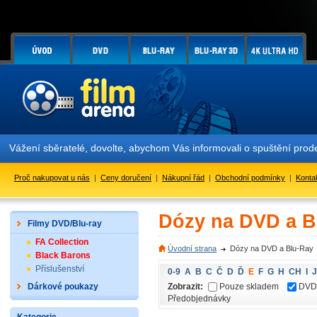
Vážení sběratelé, dovolte, abychom Vás informovali o spuštění pr
Proč nakupovat u nás
|
Ceny doručení
|
Nákupní řád
|
Obchodní podmínky
|
Konta
Dózy na DVD a B
Filmy DVD/Blu-ray
FA Collection
Úvodní strana
Dózy na DVD a Blu-Ray
Black Barons
Příslušenství
0-9
A
B
C
Č
D
Ď
E
F
G
H
CH
I
J
Zobrazit:
Pouze skladem
DVD
Dárkové poukazy
Předobjednávky