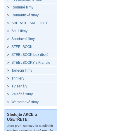
Rodinné filmy
Romantické filmy
SBĚRATELSKÉ EDICE
Sci-fi filmy
Sportovní filmy
STEELBOOK
STEELBOOK bez disků
STEELBOOKY z Francie
Taneční filmy
Thrillery
TV seriály
Válečné filmy
Westernové filmy
Sledujte AKCE a
UŠETŘETE!
Jako první se dozvíte o akčních
cenách a slevách, které pro vás