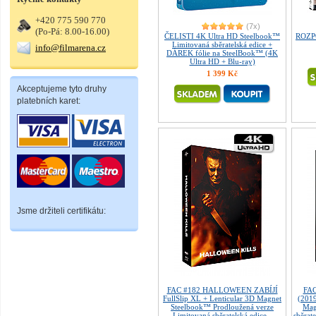
+420 775 590 770
(7x)
(Po-Pá: 8.00-16.00)
ČELISTI 4K Ultra HD Steelbook™
ROZPO
Limitovaná sběratelská edice +
info@filmarena.cz
DÁREK fólie na SteelBook™ (4K
Ultra HD + Blu-ray)
1 399 Kč
Akceptujeme tyto druhy
platebních karet:
Jsme držiteli certifikátu:
FAC #182 HALLOWEEN ZABÍJÍ
FA
FullSlip XL + Lenticular 3D Magnet
(2019
Steelbook™ Prodloužená verze
Mag
Limitovaná sběratelská edice -
sběrate