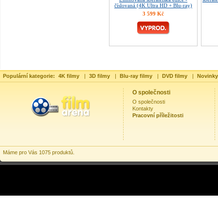
číslovaná (4K Ultra HD + Blu-ray)
3 599 Kč
Populární kategorie:
4K filmy
|
3D filmy
|
Blu-ray filmy
|
DVD filmy
|
Novinky
O společnosti
O společnosti
Kontakty
Pracovní příležitosti
Máme pro Vás 1075 produktů.