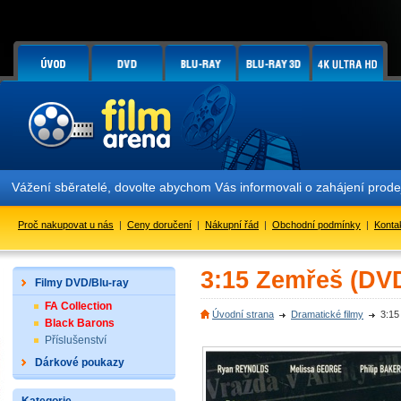
Vážení sběratelé, dovolte abychom Vás informovali o zahájení prod
Proč nakupovat u nás
|
Ceny doručení
|
Nákupní řád
|
Obchodní podmínky
|
Konta
3:15 Zemřeš (DV
Filmy DVD/Blu-ray
FA Collection
Úvodní strana
Dramatické filmy
3:15
Black Barons
Příslušenství
Dárkové poukazy