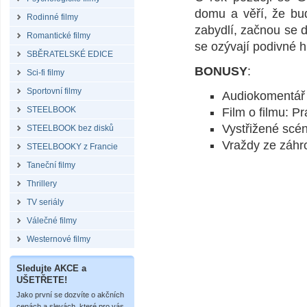
domu a věří, že bu
Rodinné filmy
zabydlí, začnou se d
Romantické filmy
se ozývají podivné 
SBĚRATELSKÉ EDICE
BONUSY
:
Sci-fi filmy
Sportovní filmy
Audiokomentář
STEELBOOK
Film o filmu: P
Vystřižené scén
STEELBOOK bez disků
Vraždy ze záhr
STEELBOOKY z Francie
Taneční filmy
Thrillery
TV seriály
Válečné filmy
Westernové filmy
Sledujte AKCE a
UŠETŘETE!
Jako první se dozvíte o akčních
cenách a slevách, které pro vás