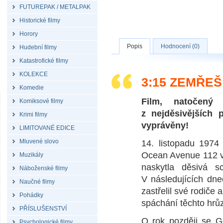
FUTUREPAK / METALPAK
Historické filmy
Horory
Popis
Hodnocení (0)
Hudební filmy
Katastrofické filmy
KOLEKCE
3:15 ZEMŘEŠ
Komedie
Film, natočený 
Komiksové filmy
z nejděsivějších 
Krimi filmy
vyprávěny!
LIMITOVANÉ EDICE
Mluvené slovo
14. listopadu 1974 
Ocean Avenue 112 v 
Muzikály
naskytla děsivá 
Náboženské filmy
V následujících dne
Naučné filmy
zastřelil své rodiče 
Pohádky
spáchání těchto hrů
PŘÍSLUŠENSTVÍ
O rok později se Ge
Psychologické filmy