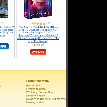
(8x)
(35x)
 Steelbook™
FAC #127 GHOST IN THE SHELL
telská edice
Double 3D Lenticular FullSlip XL +
Book™ (3 4K
Lenticular Magnet 3D + 2D
-ray)
Steelbook™ Limitovaná sběratelská
edice - číslovaná (4K Ultra HD + Blu-
ray 3D + Blu-ray)
14 999 Kč
Partnerské weby
my
Blu-ray filmy
Filmové recenze
DVD filmy, Blu-ray filmy
Novinky v kinech
Novinky na Blu-ray i DVD pro Vás
Novinky v kinech