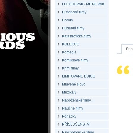
FUTUREPAK / METALPAK
Historické filmy
Horory
Hudební filmy
Katastrofické filmy
KOLEKCE
Pop
Komedie
Komiksové filmy
Krimi filmy
LIMITOVANÉ EDICE
Mluvené slovo
Muzikály
Náboženské filmy
Naučné filmy
Pohádky
PŘÍSLUŠENSTVÍ
Psychologické filmy