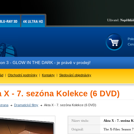
Uživatel:
Nepřihlá
Polo
Cen
- GLOW IN THE DARK - je právě v prodeji!
řád
|
Obchodní podmínky
|
Kontakty
|
Sledování objednávky
 X - 7. sezóna Kolekce (6 DVD)
strana
Dramatické filmy
Akta X - 7. sezóna Kolekce (6 DVD)
Název titulu:
Akta X - 7. sezóna K
Originál:
The X-Files: Season 7 