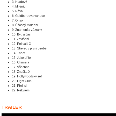
3. Hladový
4. Milénium
5. Nával
6. Goldbergova variace
7. Orison
8. Úžasný Maleeni
9. Znamení a zázraky
10. Bytí a čas
11. Završení
12. Policajti X
13. Střelec v první osobě
14. Theef
15. Jako přítel
16. Chiméra
17. Všechno
18. Značka X
19. Hollywoodsky šéf
20. Fight Club
21. Přeji si
22. Rekviem
TRAILER