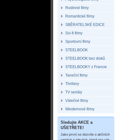
Rodinné filmy
Romantické filmy
SBĚRATELSKÉ EDICE
Sci-fi filmy
Sportovní filmy
STEELBOOK
STEELBOOK bez disků
STEELBOOKY z Francie
Taneční filmy
Thrillery
TV seriály
Válečné filmy
Westernové filmy
Sledujte AKCE a
UŠETŘETE!
Jako první se dozvíte o akčních
cenách a slevách, které pro vás