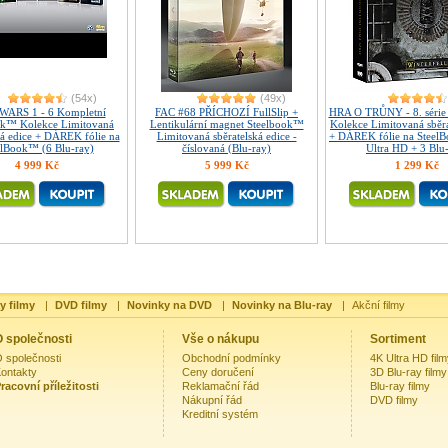
(54x)
(49x)
WARS 1 - 6 Kompletní
FAC #68 PŘÍCHOZÍ FullSlip +
HRA O TRŮNY - 8. série
ok™ Kolekce Limitovaná
Lentikulární magnet Steelbook™
Kolekce Limitovaná sběra
ká edice + DÁREK fólie na
Limitovaná sběratelská edice -
+ DÁREK fólie na Steel
elBook™ (6 Blu-ray)
číslovaná (Blu-ray)
Ultra HD + 3 Blu
4 999 Kč
5 999 Kč
1 299 Kč
y filmy
|
DVD filmy
|
Novinky na DVD
|
Novinky na Blu-ray
|
Akční filmy
 společnosti
Vše o nákupu
Sortiment
 společnosti
Obchodní podmínky
4K Ultra HD fil
ontakty
Ceny doručení
3D Blu-ray filmy
racovní příležitosti
Reklamační řád
Blu-ray filmy
Nákupní řád
DVD filmy
Kreditní systém