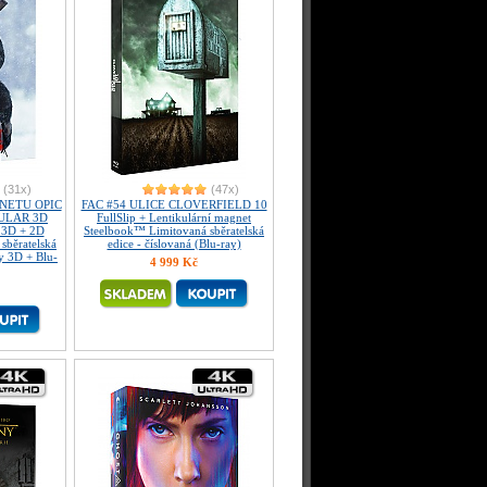
(31x)
(47x)
ANETU OPIC
FAC #54 ULICE CLOVERFIELD 10
CULAR 3D
FullSlip + Lentikulární magnet
 3D + 2D
Steelbook™ Limitovaná sběratelská
sběratelská
edice - číslovaná (Blu-ray)
ay 3D + Blu-
4 999 Kč