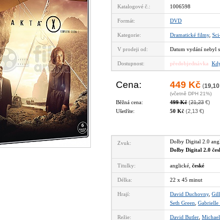
Katalogové č.:
1006598
Formát:
DVD
Kategorie:
Dramatické filmy
,
Sci
V prodeji od:
Datum vydání nebyl s
Dostupnost:
předobjednávka
Kdy
Cena:
449 Kč
(
19,10
(včetně DPH 21%)
Běžná cena:
499 Kč
(
21,23
€)
Ušetříte:
50 Kč
(2,13 €)
Dolby Digital 2.0 an
Zvuk:
Dolby Digital 2.0 če
Titulky:
anglické,
české
Délka:
22 x 45 minut
Hrají:
David Duchovny
,
Gil
Seth Green
,
Gabrielle
Režie:
David Butler
,
Michae