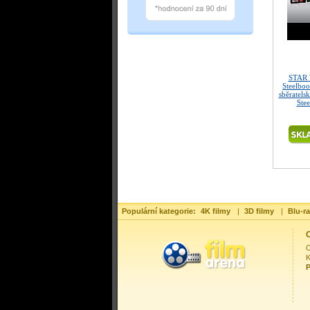
STAR 
Steelbo
sběratels
Ste
Populární kategorie:
4K filmy
|
3D filmy
|
Blu-ra
O
O
K
P