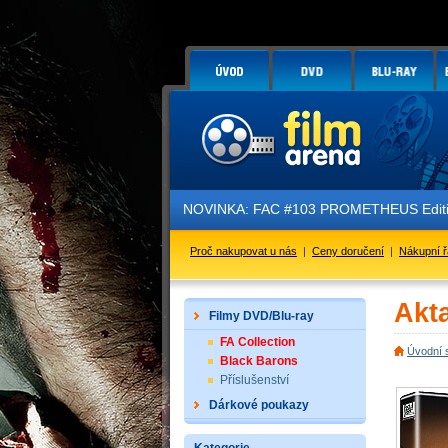
NOVINKA: FAC #103 PROMETHEUS Edition 3 
Proč nakupovat u nás
|
Ceny doručení
|
Nákupní 
Akta
Filmy DVD/Blu-ray
FA Collection
Úvodní 
Black Barons
Příslušenství
Dárkové poukazy