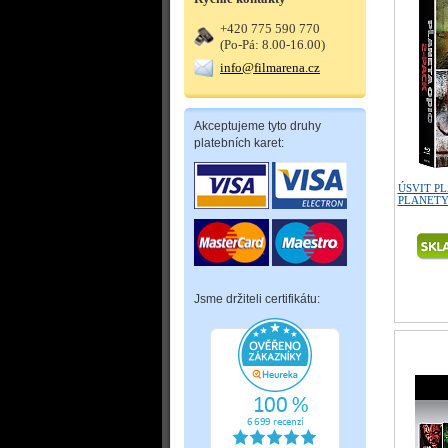
+420 775 590 770
(Po-Pá: 8.00-16.00)
info@filmarena.cz
Akceptujeme tyto druhy
platebních karet:
ÚSVIT PL
PLANETY O
Jsme držiteli certifikátu: