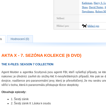
Katleman
,
Harry S. L
Shaw
,
David Nutter
,
J
Napolitano
,
Robert M
Sdílení:
Hlídací pes:
hlídací pes
is
Hodnocení (0)
AKTA X - 7. SEZÓNA KOLEKCE (6 DVD)
THE X-FILES: SEASON 7 COLLECTION
Agent Mulder a agentka Scullyová jsou agenti FBI, kteří vyšetřují případy, se kt
nakonec je úředníci zavřeli do složky Akt X-nevyřešitelných případů. Ale pak se d
dvojice, nadšence pro paranormální jevy, který je přesvědčený, že mu sestru u
věřící v boha, která k paranormálu přistupuje tězce skepticky.
Obsahuje epizody:
1. Šestý zánik
2. Šestý zánik II: Láska k osudu