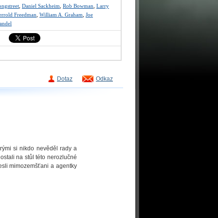
ongstreet
,
Daniel Sackheim
,
Rob Bowman
,
Larry
errold Freedman
,
William A. Graham
,
Joe
andel
Dotaz
Odkaz
erými si nikdo nevěděl rady a
ostali na stůl této nerozlučné
nesli mimozemšťani a agentky