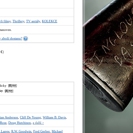
-fi filmy
,
Thrillery
,
TV seriály
,
KOLEKCE
tanoven.
 zboží dostanu?
 €
)
glicky
sky
lian Anderson
,
Cliff De Young
,
William B. Davis
,
 Rose
,
Doug Hutchison
,
a další >
l Lange
,
R.W. Goodwin
,
Fred Gerber
,
Michael