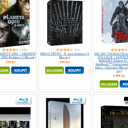
(14x)
(5x)
ANETY OPIC + ZROZENÍ
HRA O TRŮNY - 8. série Kolekce (3
FAC #95 VÁLKA O PL
PIC Kolekce (2 Blu-ray)
Blu-ray)
FULLSLIP + LENTI
MAGNET Edition #1
299 Kč
999 Kč
Steelbook™ Limitovaná 
edice - číslovaná (Blu-r
ray)
4 999 Kč