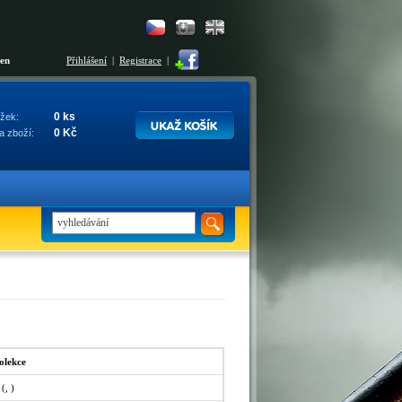
šen
Přihlášení
|
Registrace
|
0 ks
žek:
0 Kč
a zboží:
olekce
(, )