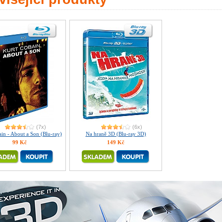
(7x)
(6x)
in - About a Son (Blu-ray)
Na hraně 3D (Blu-ray 3D)
99 Kč
149 Kč