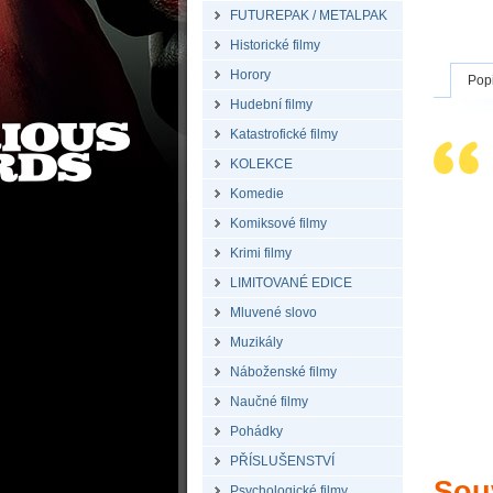
FUTUREPAK / METALPAK
Historické filmy
Horory
Pop
Hudební filmy
Katastrofické filmy
KOLEKCE
Komedie
Komiksové filmy
Krimi filmy
LIMITOVANÉ EDICE
Mluvené slovo
Muzikály
Náboženské filmy
Naučné filmy
Pohádky
PŘÍSLUŠENSTVÍ
Souv
Psychologické filmy