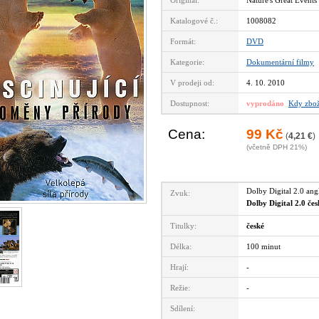
Originál:
Nature's Great Events
Katalogové č.:
1008082
Formát:
DVD
Kategorie:
Dokumentární filmy
V prodeji od:
4. 10. 2010
Dostupnost:
vyprodáno
Kdy zbož
Cena:
99 Kč
(
4,21 €
)
(včetně DPH 21%)
Dolby Digital 2.0 an
Zvuk:
Dolby Digital 2.0 če
Titulky:
české
Délka:
100 minut
Hrají:
-
Režie:
-
Sdílení: