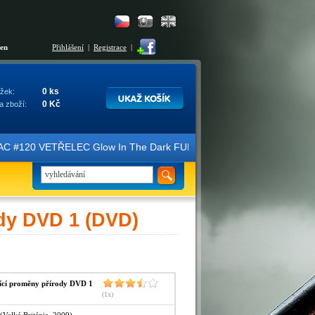
šen
Přihlášení
|
Registrace
|
0 ks
žek:
0 Kč
a zboží:
ice FAC #120 VETŘELEC Glow In The Dark FULLSLIP XL EDITION #3 4K U
ody DVD 1 (DVD)
ící proměny přírody DVD 1
(1x)