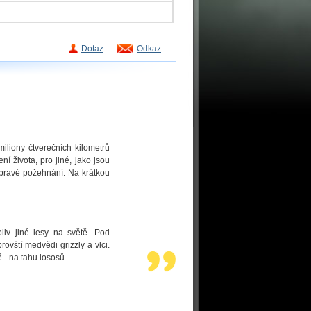
Dotaz
Odkaz
iliony čtverečních kilometrů
í života, pro jiné, jako jsou
a pravé požehnání. Na krátkou
liv jiné lesy na světě. Pod
ovští medvědi grizzly a vlci.
ě - na tahu lososů.