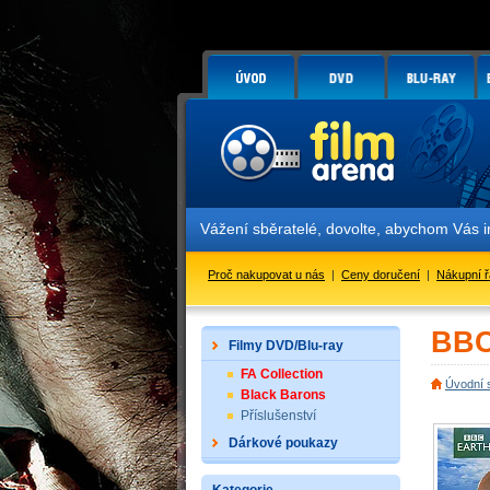
Vážení sběratelé, dovolte, abychom Vás 
Proč nakupovat u nás
|
Ceny doručení
|
Nákupní 
BBC
Filmy DVD/Blu-ray
FA Collection
Úvodní 
Black Barons
Příslušenství
Dárkové poukazy