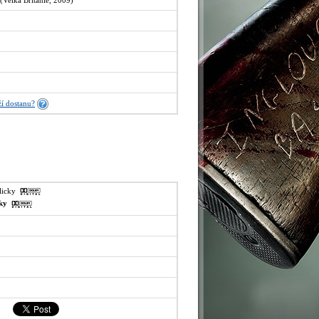
 (Velká Británie, 2009)
í dostanu?
glicky
sky