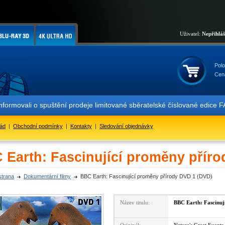
Uživatel:
Nepřihlá
Polo
Cen
informovali o spuštění prodeje limitované sběratelské číslované ed
řád
|
Obchodní podmínky
|
Kontakty
|
Sledování objednávky
 Earth: Fascinující proměny přír
strana
Dokumentární filmy
BBC Earth: Fascinující proměny přírody DVD 1 (DVD)
Název titulu:
BBC Earth: Fascinuj