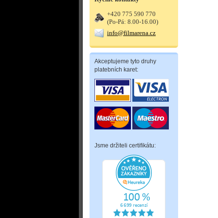
+420 775 590 770
(Po-Pá: 8.00-16.00)
info@filmarena.cz
Akceptujeme tyto druhy
platebních karet:
Jsme držiteli certifikátu: