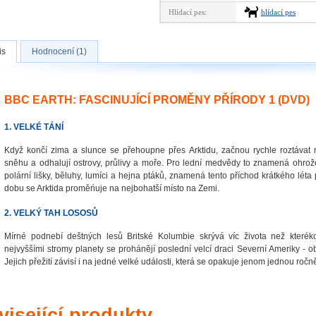
Hlídací pes:
hlídací pes
is
Hodnocení (1)
BBC EARTH: FASCINUJÍCÍ PROMĚNY PŘÍRODY 1 (DVD)
1. VELKÉ TÁNÍ
Když končí zima a slunce se přehoupne přes Arktidu, začnou rychle roztávat m
sněhu a odhalují ostrovy, průlivy a moře. Pro lední medvědy to znamená ohrožen
polární lišky, běluhy, lumíci a hejna ptáků, znamená tento příchod krátkého lét
dobu se Arktida proměńuje na nejbohatší místo na Zemi.
2. VELKÝ TAH LOSOSŮ
Mírné podnebí deštných lesů Britské Kolumbie skrývá víc života než kteréko
nejvyššími stromy planety se prohánějí poslední velcí draci Severní Ameriky - obr
Jejich přežití závisí i na jedné velké události, která se opakuje jenom jednou ročn
isející produkty