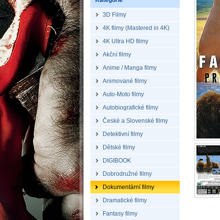
Kategorie
3D Filmy
4K filmy (Mastered in 4K)
4K Ultra HD filmy
Akční filmy
Anime / Manga filmy
Animované filmy
Auto-Moto filmy
Autobiografické filmy
České a Slovenské filmy
Detektivní filmy
Dětské filmy
DIGIBOOK
Dobrodružné filmy
Dokumentární filmy
Dramatické filmy
Fantasy filmy