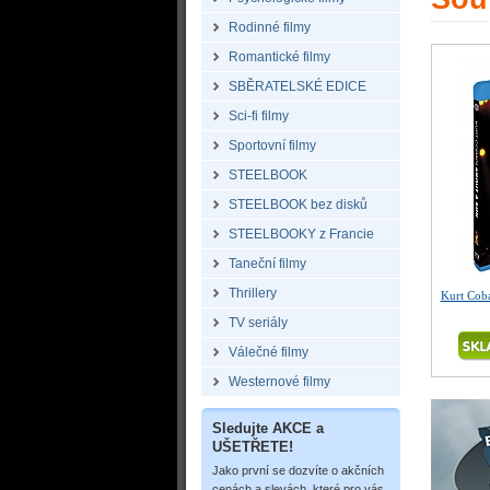
Rodinné filmy
Romantické filmy
SBĚRATELSKÉ EDICE
Sci-fi filmy
Sportovní filmy
STEELBOOK
STEELBOOK bez disků
STEELBOOKY z Francie
Taneční filmy
Thrillery
Kurt Coba
TV seriály
Válečné filmy
Westernové filmy
Sledujte AKCE a
UŠETŘETE!
Jako první se dozvíte o akčních
cenách a slevách, které pro vás