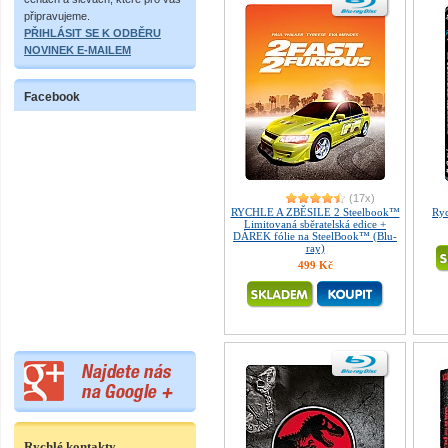
připravujeme.
PŘIHLÁSIT SE K ODBĚRU
NOVINEK E-MAILEM
Facebook
(17x)
RYCHLE A ZBĚSILE 2 Steelbook™
Ryc
Limitovaná sběratelská edice +
DÁREK fólie na SteelBook™ (Blu-
ray)
499 Kč
Rychlé kontakty