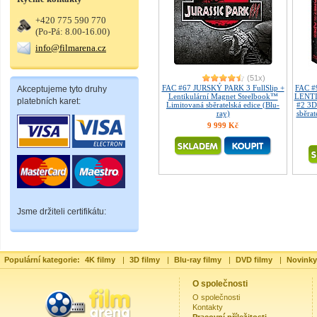
+420 775 590 770
(Po-Pá: 8.00-16.00)
info@filmarena.cz
(51x)
FAC #67 JURSKÝ PARK 3 FullSlip +
FAC 
Akceptujeme tyto druhy
Lentikulární Magnet Steelbook™
LENTI
platebních karet:
Limitovaná sběratelská edice (Blu-
#2 3D
ray)
sběrat
9 999 Kč
Jsme držiteli certifikátu:
Populární kategorie:
4K filmy
|
3D filmy
|
Blu-ray filmy
|
DVD filmy
|
Novinky
O společnosti
O společnosti
Kontakty