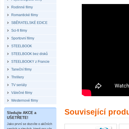
Rodinné filmy
Romantické filmy
SBĚRATELSKÉ EDICE
Sci-fi filmy
Sportovní filmy
STEELBOOK
STEELBOOK bez disků
STEELBOOKY z Francie
Taneční filmy
Thrillery
TV seriály
Válečné filmy
Westernové filmy
Související prod
Sledujte AKCE a
UŠETŘETE!
Jako první se dozvíte o akčních
cenách a slevách, které pro vás