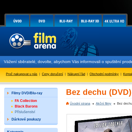
Vážení sběratelé, dovolte, abychom Vás informovali o spuštění pr
Proč nakupovat u nás
|
Ceny doručení
|
Nákupní řád
|
Obchodní podmínky
|
Konta
Bez dechu (DVD)
Filmy DVD/Blu-ray
FA Collection
Úvodní strana
Akční filmy
Bez dech
Black Barons
Příslušenství
Dárkové poukazy