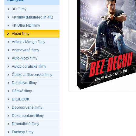
Kategorie
3D Filmy
4K filmy (Mastered in 4K)
4K Ultra HD filmy
Akční filmy
Anime / Manga filmy
Animované filmy
Auto-Moto filmy
Autobiografické filmy
České a Slovenské filmy
Detektivní filmy
Dětské filmy
DIGIBOOK
Dobrodružné filmy
Dokumentární filmy
Dramatické filmy
Fantasy filmy