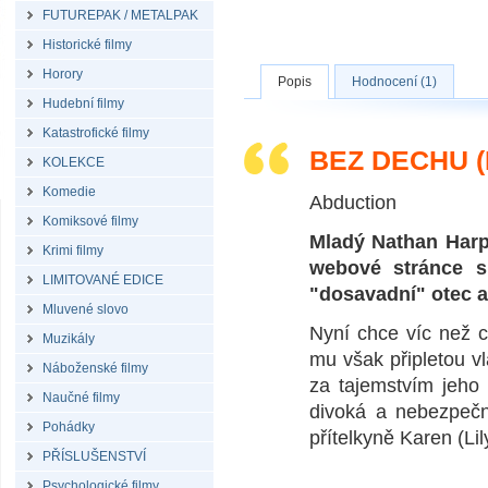
FUTUREPAK / METALPAK
Historické filmy
Horory
Popis
Hodnocení (1)
Hudební filmy
Katastrofické filmy
BEZ DECHU (
KOLEKCE
Komedie
Abduction
Komiksové filmy
Mladý Nathan Harpe
Krimi filmy
webové stránce s
LIMITOVANÉ EDICE
"dosavadní" otec a
Mluvené slovo
Nyní chce víc než co
Muzikály
mu však připletou vl
Náboženské filmy
za tajemstvím jeho
Naučné filmy
divoká a nebezpečn
Pohádky
přítelkyně Karen (Li
PŘÍSLUŠENSTVÍ
Psychologické filmy