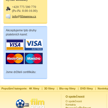
+420 775 590 770
(Po-Pá: 8.00-16.00)
info@filmarena.cz
Akceptujeme tyto druhy
platebních karet:
Jsme držiteli certifikátu:
Populární kategorie:
4K filmy
|
3D filmy
|
Blu-ray filmy
|
DVD filmy
|
Novinky
O společnosti
O společnosti
Kontakty