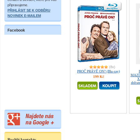
připravujeme.
PŘIHLÁSIT SE K ODBĚRU
NOVINEK E-MAILEM
Facebook
(8x)
PROČ PRÁVĚ ON? (Blu-ray)
MAZLÍ
199 Kč
X
sběrat
Rychlé kontakty