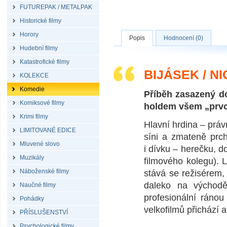
FUTUREPAK / METALPAK
Historické filmy
Horory
Popis
Hodnocení (0)
Hudební filmy
Katastrofické filmy
BIJÁSEK / N
KOLEKCE
Komedie
Příběh zasazený d
Komiksové filmy
holdem všem „prv
Krimi filmy
Hlavní hrdina – prá
LIMITOVANÉ EDICE
síni a zmateně prc
Mluvené slovo
i dívku – herečku, d
Muzikály
filmového kolegu). 
Náboženské filmy
stává se režisérem, 
daleko na východě 
Naučné filmy
profesionální ránou
Pohádky
velkofilmů přichází 
PŘÍSLUŠENSTVÍ
Psychologické filmy