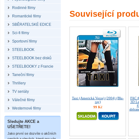
Rodinné filmy
Související prod
Romantické filmy
SBĚRATELSKÉ EDICE
Sci-fi filmy
Sportovní filmy
STEELBOOK
STEELBOOK bez disků
STEELBOOKY z Francie
Taneční filmy
Thrillery
TV seriály
Taxi (Americká Verze) (2004) (Blu-
FAC 
Válečné filmy
ray)
3D Le
#
99 Kč
Westernové filmy
sběrat
Sledujte AKCE a
UŠETŘETE!
Jako první se dozvíte o akčních
cenách a slevách, které pro vás