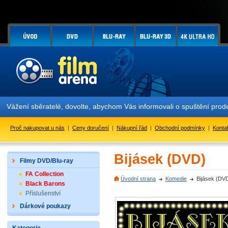
Vážení sběratelé, dovolte, abychom Vás informovali o spuštění pr
Proč nakupovat u nás
|
Ceny doručení
|
Nákupní řád
|
Obchodní podmínky
|
Konta
Bijásek (DVD)
Filmy DVD/Blu-ray
FA Collection
Úvodní strana
Komedie
Bijásek (DV
Black Barons
Příslušenství
Dárkové poukazy