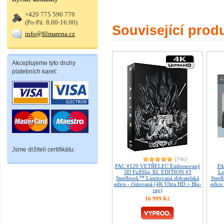
+420 775 590 770
(Po-Pá: 8.00-16.00)
Související prod
info@filmarena.cz
Akceptujeme tyto druhy
platebních karet:
Jsme držiteli certifikátu:
(74x)
FAC #120 VETŘELEC Embosovaný
FA
3D FullSlip XL EDITION #3
Le
Steelbook™ Limitovaná sběratelská
Steel
edice - číslovaná (4K Ultra HD + Blu-
edice
ray)
16 999 Kč