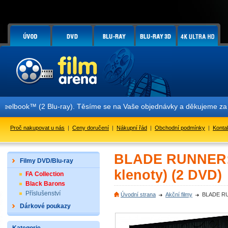
ok™ (2 Blu-ray). Těsíme se na Vaše objednávky a děkujeme za Vaši s
Proč nakupovat u nás
|
Ceny doručení
|
Nákupní řád
|
Obchodní podmínky
|
Konta
BLADE RUNNER: F
Filmy DVD/Blu-ray
klenoty) (2 DVD)
FA Collection
Black Barons
Příslušenství
Úvodní strana
Akční filmy
BLADE RUN
Dárkové poukazy