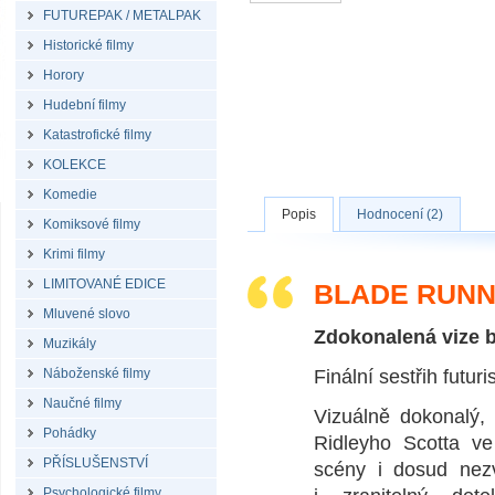
FUTUREPAK / METALPAK
Historické filmy
Horory
Hudební filmy
Katastrofické filmy
KOLEKCE
Komedie
Popis
Hodnocení (2)
Komiksové filmy
Krimi filmy
LIMITOVANÉ EDICE
BLADE RUNNE
Mluvené slovo
Zdokonalená vize 
Muzikály
Náboženské filmy
Finální sestřih futur
Naučné filmy
Vizuálně dokonalý,
Pohádky
Ridleyho Scotta ve
PŘÍSLUŠENSTVÍ
scény i dosud nezv
Psychologické filmy