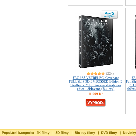
(22x)
FAC #85 VETŘELEC: Covenant
FA
FULLSLIP 3D EMBOSSED Edition 3
FullS
Steelbook™ Limitovaná sběratelská
3D 
edice - číslovaná (Blu-ray)
sběrat
11 999 Kč
Populární kategorie:
4K filmy
|
3D filmy
|
Blu-ray filmy
|
DVD filmy
|
Novinky