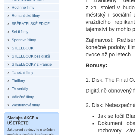
i zranitelný det
z 21. století­.V bud
Rodinné filmy
městský i sociální
Romantické filmy
vraždícího replika
SBĚRATELSKÉ EDICE
tajemství by mohlo p
Sci-fi filmy
Zajímavost: Režisé
Sportovní filmy
konečné podoby film
STEELBOOK
ovoce až po letech.
STEELBOOK bez disků
STEELBOOKY z Francie
Bonusy:
Taneční filmy
1. Disk: The Final C
Thrillery
TV seriály
Digitálně obnovený f
Válečné filmy
2. Disk: Nebezpečné
Westernové filmy
Jak se točil Bl
Sledujte AKCE a
Dokument obs
UŠETŘETE!
rozhovory. Zá
Jako první se dozvíte o akčních
cenách a slevách, které pro vás