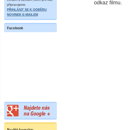
odkaz filmu.
připravujeme.
PŘIHLÁSIT SE K ODBĚRU
NOVINEK E-MAILEM
Facebook
Rychlé kontakty