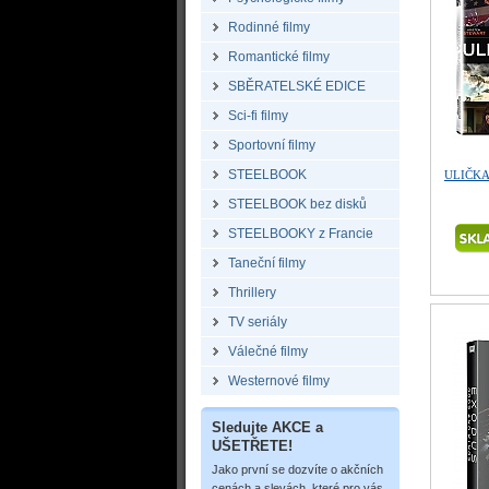
Rodinné filmy
Romantické filmy
SBĚRATELSKÉ EDICE
Sci-fi filmy
Sportovní filmy
STEELBOOK
ULIČKA 
STEELBOOK bez disků
STEELBOOKY z Francie
Taneční filmy
Thrillery
TV seriály
Válečné filmy
Westernové filmy
Sledujte AKCE a
UŠETŘETE!
Jako první se dozvíte o akčních
cenách a slevách, které pro vás