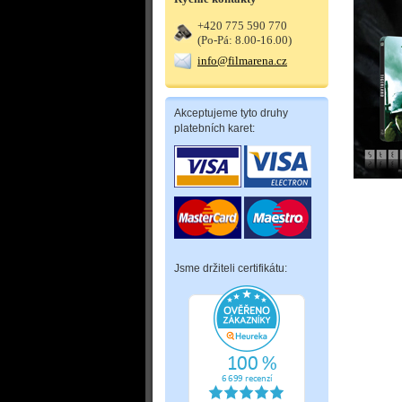
+420 775 590 770
(Po-Pá: 8.00-16.00)
info@filmarena.cz
Akceptujeme tyto druhy
platebních karet:
Jsme držiteli certifikátu: