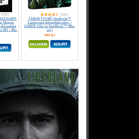
(24x)
(22x)
PANCHARTI
TÁBOR TYGRŮ Steelbook™
lar Magnet
Limitovaná sběratelská edice +
sběratelská
DÁREK fólie na SteelBook™ (Blu-
ra HD + Blu-
ray)
499 Kč