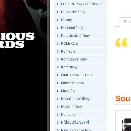
FUTUREPAK / METALPAK
Historické filmy
Horory
Pop
Hudební filmy
Katastrofické filmy
KOLEKCE
Komedie
Komiksové filmy
Krimi filmy
LIMITOVANÉ EDICE
Mluvené slovo
Muzikály
Souv
Náboženské filmy
Naučné filmy
Pohádky
PŘÍSLUŠENSTVÍ
Psychologické filmy