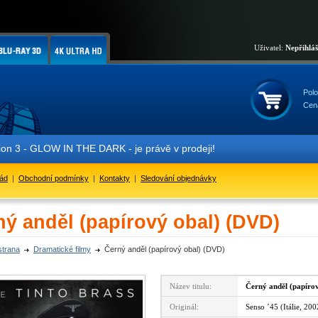
Uživatel:
Nepřihlá
Polo
Cen
- GLOW IN THE DARK - je právě v prodeji!
řád
|
Obchodní podmínky
|
Kontakty
|
Sledování objednávky
ný anděl (papírový obal) (DVD)
strana
Dramatické filmy
Černý anděl (papírový obal) (DVD)
Název titulu:
Černý anděl (papíro
Originál:
Senso ´45 (Itálie, 200