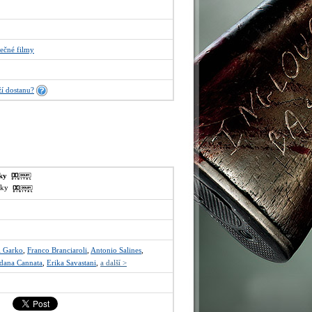
ečné filmy
í dostanu?
sky
lsky
l Garko
,
Franco Branciaroli
,
Antonio Salines
,
dana Cannata
,
Erika Savastani
,
a další >