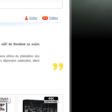
Dotaz
Odkaz
ka, míří do Benátek za svým
ržena přímo do zběsilého víru
s dějinnými událostmi, které