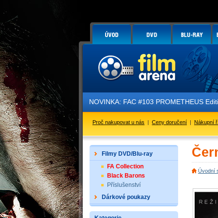
NOVINKA: FAC #103 PROMETHEUS Edition 3 
Proč nakupovat u nás
|
Ceny doručení
|
Nákupní 
Čer
Filmy DVD/Blu-ray
FA Collection
Úvodní 
Black Barons
Příslušenství
Dárkové poukazy