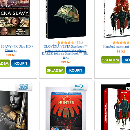
(13x)
SLÁVY (4K Ultra HD +
OLOVĚNÁ VESTA Steelbook™
Hanebný pancharti
Blu-ray)
Limitovaná sběratelská edice +
99 Kč
DÁREK fólie na SteelBook™ (Blu-
499 Kč
ray)
599 Kč