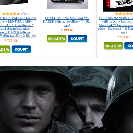
(70x)
XODUS: Bohové a králové
LOVEC JELENŮ Steelbook™ +
FAC #165 HANEBNÝ 
LIP + LENTIKULÁRNÍ
DÁREK fólie na SteelBook™ (Blu-
FullSlip XL + Lenticu
 3D + 2D Steelbook™
ray)
Steelbook™ Limitovaná 
aná sběratelská edice -
edice - číslovaná (4K Ult
1 199 Kč
vaná + DÁREK fólie na
ray)
 (Blu-ray 3D + 2 Blu-ray)
2 999 Kč
7 777 Kč