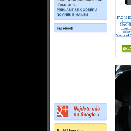
připravujeme.
PŘIHLÁSIT SE K ODBĚRU
NOVINEK E-MAILEM
FAC #9 E
FULLS
MAGNET
Facebook
Limitov
číslo
SteelBook™
Rychlé kontakty