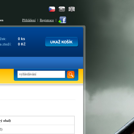
šen
Přihlášení
|
Registrace
|
0 ks
žek:
0 Kč
a zboží:
vý obal)
2)