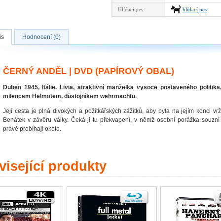
Hlídací pes:
hlídací pes
is
Hodnocení (0)
ČERNÝ ANDĚL | DVD (PAPÍROVÝ OBAL)
Duben 1945, Itálie. Livia, atraktivní manželka vysoce postaveného politi
milencem Helmutem, důstojníkem wehrmachtu.
Její cesta je plná divokých a požitkářských zážitků, aby byla na jejím konci v
Benátek v závěru války. Čeká ji tu překvapení, v němž osobní porážka souzní 
právě probíhají okolo.
isející produkty