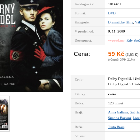
Katalogové č.:
1014481
Formát:
DVD
Kategorie:
Dramatické filmy
,
Vál
V prodeji od:
9. 11. 2009
Dostupnost:
vyprodáno
Kdy zbož
Cena:
59 Kč
(
2,51 €
)
(včetně DPH 21%)
Dolby Digital 5.1 če
Zvuk:
Dolby Digital 5.1 ita
Titulky:
české
Délka:
123 minut
Hrají:
Anna Galiena
,
Gabrie
Simona Borioni
,
Lore
Režie:
Tinto Brass
Sdílení: