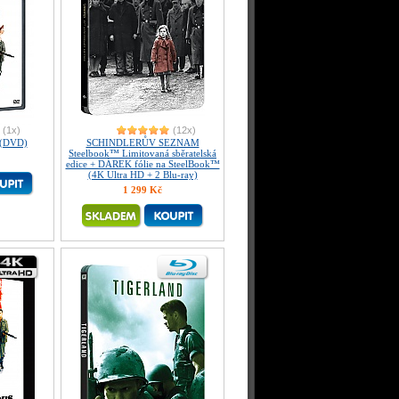
(1x)
(12x)
 (DVD)
SCHINDLERŮV SEZNAM
Steelbook™ Limitovaná sběratelská
edice + DÁREK fólie na SteelBook™
(4K Ultra HD + 2 Blu-ray)
1 299 Kč